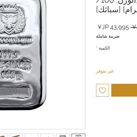
ام] [سبائك]
سعر
سعر
عادي
البيع
ضريبة شاملة
الكمية
*
غير متوفر