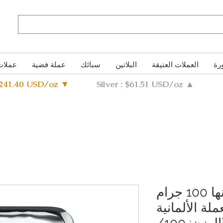
رة
العملات العتيقة
البلاتين
سبائك
عملة فضية
عملات
4241.40 USD/oz ▼
Silver : $61.51 USD/oz ▲
سبيكة فضة نقية وزنها 100 جرام
ة الألمانية
[النقاء: 99.9%] [الوزن: 100/