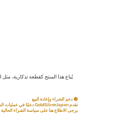
يُباع هذا المنتج كقطعة تذكارية، مثل 
🟢 دعم الشراء وإعادة البيع
تقدم GoldSilverJapan دعمًا في عمليات الشراء للعملات المعدنية ومنتجات السبائك المؤهلة.
يرجى الاطلاع هنا على سياسة الشراء الحالية و