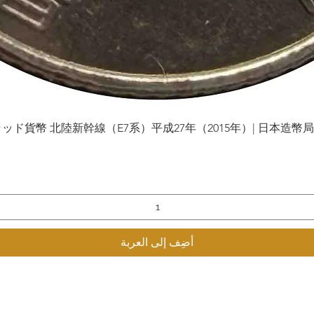
貨幣 北陸新幹線（E7系）平成27年（2015年）| 日本造幣局 | Gol
العرض السريع
أضِف إلى العربة