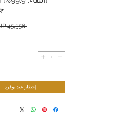
جر
 ‏45,356 JP¥ 
إخطار عند توفره