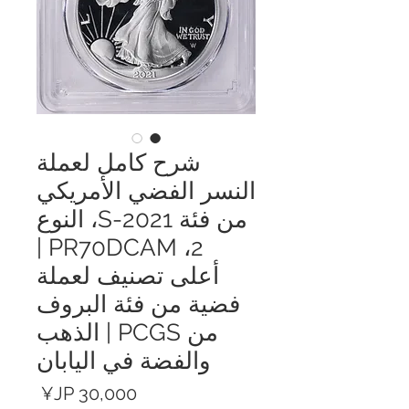
شرح كامل لعملة
النسر الفضي الأمريكي
من فئة 2021-S، النوع
2، PR70DCAM |
أعلى تصنيف لعملة
فضية من فئة البروف
من PCGS | الذهب
والفضة في اليابان
السعر