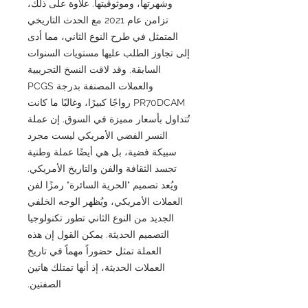
وشهرتها، وموثوقيتها. علاوة على ذلك،
تزامن عام 2021 مع الحدث التاريخي
المتمثل في طرح النوع الثاني، مما أدى
إلى تجاوز الطلب عليها مستويات السنوات
السابقة. وقد لاقت النسخ التجريبية
والعملات المصنفة بدرجة PCGS
PR70DCAM رواجًا كبيرًا، وغالبًا ما كانت
تُتداول بأسعار مميزة في السوق. إن عملة
النسر الفضي الأمريكي ليست مجرد
سبيكة فضية، بل هي أيضًا عملة وطنية
تجسد الثقافة والفن والتاريخ الأمريكي.
ويُعد تصميم "الحرية السائرة" رمزًا لفن
العملات الأمريكي، ويُظهر الوجه الخلفي
الجديد من النوع الثاني تطور تكنولوجيا
التصميم الحديثة. يمكن القول إن هذه
العملة تمثل حضوراً مهماً في تاريخ
العملات الحديثة، إذ أنها تمتلك هاتين
الصفتين.