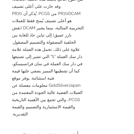
وقد حازت على أعلى تصنيف
PR70DCAM من PCGS. يُذكر أن PR70
هو أعلى تصنيف يُمنح فقط للعملات
التجريبية المثالية، بينما يشير DCAM (نقش
بارز عميق) إلى تباين حاد للغاية بين
الخلفية المصقولة والتصميم المصقول.
علاوة على ذلك، تحمل هذه العملة علامة
دار سك العملة "S" التي تشير إلى تصنيعها
في دار سك العملة في سان فرانسيسكو،
كما أن تشطيبها المميز يضفي عليها قيمة
فنية استثنائية. يوفر موقع
GoldSilverJapan معلومات مفصلة عن
العملات الفضية عالية الجودة المعتمدة من
PCGS، والتي تجمع بين الأهمية التاريخية
والقيمة الاستثمارية والتصميم والقيمة
التقديرية.