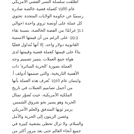
أُطلقت سلسلة النسر الفضي الأمريكي
عام 1986 كعملة فضية خالصة صادرة
رسميًا عن حكومة الولايات المتحدة. تحتوي
كل عملة على أونصة تروي واحدة (حوالي
31.1 غرامًا) من الفضة الخالصة، بنسبة نقاء
99.9. على الرغم من أن قيمتها الاسمية
القانونية دولار واحد، إلا أنها تُتداول فعليًا
بناءً على قيمتها كعملة فضية وقيمتها لدى
هواة جمع العملات. يتميز تصميم وجه
العملة بصورة "الحرية السائرة" ذات
الأهمية التاريخية، والتي صممها أدولف أ.
واينمان عام 1916. تُعرف هذه العملة بأنها
من أجمل تصاميم العملات في تاريخ
الملكية الأمريكية، حيث تُصوّر تمثال
الحرية وهو يسير نحو شروق الشمس.
يرمز ثوبها المتدفق والعلم الأمريكي
وغصن الزيتون إلى الحرية والأمل
والسلام، ولا تزال تحظى بشعبية كبيرة في
جميع أنحاء العالم حتى بعد مرور أكثر من