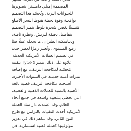
المصممة إميلي دامسترا بتصويرها
للحيوانات البرية، ويُجسّد هذا التصميم
بواقعية وقوة لحظة هبوط النسر الأصلع
مُتشبثًا بغصن شجرة بلوط. يتميز التصميم
بتفاصيل دقيقة للريش، ونظرة ثاقبة،
وديناميكية الطيران، ما يجعله عملًا فنيًا
رفيع المستوى، ويُعتبر رمزًا لعصر جديد
في تصميم العملات الأمريكية الحديثة.
علاوة على ذلك، يتميز Type 2 بتقنية
مُحسّنة لمكافحة التزييف، مع إضافة
ميزات أمنية جديدة. في السنوات الأخيرة،
أصبحت مكافحة التزييف قضية بالغة
الأهمية بالنسبة للعملات الذهبية والفضية،
التي تحظى بشعبية واسعة في جميع أنحاء
العالم. وقد اعتمدت دار سك العملة
الأمريكية أحدث التقنيات بالتزامن مع طرح
النوع الثاني. وقد ساهم ذلك في تعزيز
موثوقيتها كعملة فضية استثمارية. في