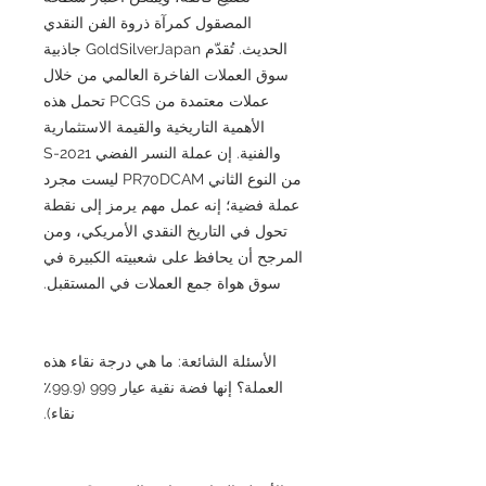
المصقول كمرآة ذروة الفن النقدي
الحديث. تُقدّم GoldSilverJapan جاذبية
سوق العملات الفاخرة العالمي من خلال
عملات معتمدة من PCGS تحمل هذه
الأهمية التاريخية والقيمة الاستثمارية
والفنية. إن عملة النسر الفضي 2021-S
من النوع الثاني PR70DCAM ليست مجرد
عملة فضية؛ إنه عمل مهم يرمز إلى نقطة
تحول في التاريخ النقدي الأمريكي، ومن
المرجح أن يحافظ على شعبيته الكبيرة في
سوق هواة جمع العملات في المستقبل.
الأسئلة الشائعة: ما هي درجة نقاء هذه
العملة؟ إنها فضة نقية عيار 999 (99.9٪
نقاء).