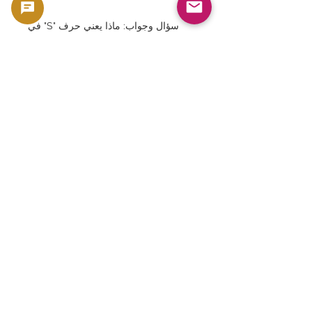
سؤال وجواب: ماذا يعني حرف "S" في
2021-S؟ يشير إلى أنه تم تصنيعه بواسطة
دار سك العملة في سان فرانسيسكو.
الأسئلة الشائعة: هل هذه العملة عملة
قانونية؟ نعم. إنها عملة قانونية من فئة
الدولار الأمريكي صادرة في الولايات
المتحدة.
الأسئلة الشائعة: ما هي PCGS؟ PCGS
هي منظمة تصنيف عملات موثوقة عالميًا
تابعة لجهة خارجية.
الأسئلة الشائعة: ما هي العملات المعدنية
البروف؟ إنها عملات معدنية عالية الجودة