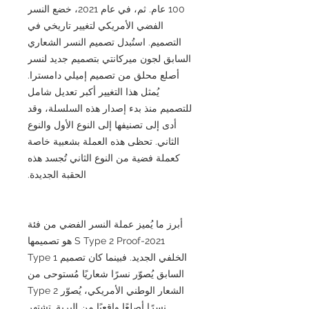
100 عام. ثم، في عام 2021، خضع النسر
الفضي الأمريكي لتغيير تاريخي في
التصميم. استُبدل تصميم النسر الشعاري
السابق لجون ميركانتي بتصميم جديد لنسر
أصلع محلق من تصميم إميلي دامسترا.
يُمثل هذا التغيير أكبر تعديل شامل
للتصميم منذ بدء إصدار هذه السلسلة، وقد
أدى إلى تصنيفها إلى النوع الأول والنوع
الثاني. تحظى هذه العملة بشعبية خاصة
كعملة فضية من النوع الثاني تُجسد هذه
الحقبة الجديدة.
أبرز ما يُميز عملة النسر الفضي من فئة
2021-S Type 2 Proof هو تصميمها
الخلفي الجديد. فبينما كان تصميم Type 1
السابق يُصوّر نسرًا شعاريًا مُستوحى من
الشعار الوطني الأمريكي، يُصوّر Type 2
نسرًا أصلعًا واقعيًا من البرية. تشتهر