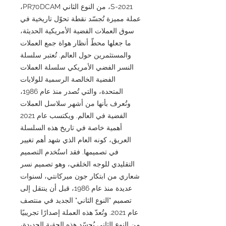
2021-S، من النوع الثاني PR70DCAM،
عملة مميزة تُجسّد نقطة تحوّل تاريخية في
سوق العملات الفضية الأمريكية الحديثة،
ما جعلها محطّ أنظار هواة جمع العملات
والمستثمرين حول العالم. تُعتبر سلسلة
النسر الفضي الأمريكي سلسلة العملات
الفضية الخالصة الرسمية للولايات
المتحدة، والتي تُصدر منذ عام 1986،
وتُعرف بأنها من أشهر سلاسل العملات
الفضية في العالم. ويكتسب عام 2021
أهمية خاصة في تاريخ هذه السلسلة
العريق، كونه العام الذي شهد أهم تغيير
في تصميمها. فقد استُخدم التصميم
التقليدي للوجه الخلفي، وهو تصميم نسر
شعاري من ابتكار جون ميركانتي، لسنوات
عديدة منذ عام 1986، قبل أن ينتقل إلى
تصميم "النوع الثاني" الجديد في منتصف
عام 2021. وتُعدّ هذه العملة إصدارًا تجريبيًا
من النوع الثاني يُجسّد هذه الحقبة الجديدة،