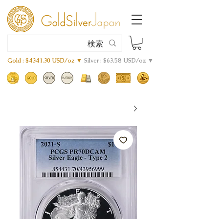
Gold : $4341.30 USD/oz ▼
Silver : $63.58 USD/oz ▼