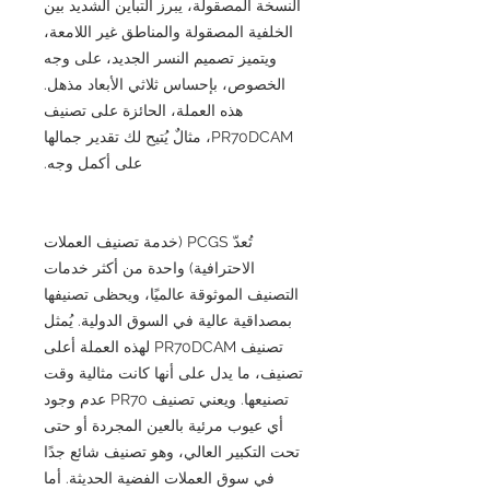
النسخة المصقولة، يبرز التباين الشديد بين
الخلفية المصقولة والمناطق غير اللامعة،
ويتميز تصميم النسر الجديد، على وجه
الخصوص، بإحساس ثلاثي الأبعاد مذهل.
هذه العملة، الحائزة على تصنيف
PR70DCAM، مثالٌ يُتيح لك تقدير جمالها
على أكمل وجه.
تُعدّ PCGS (خدمة تصنيف العملات
الاحترافية) واحدة من أكثر خدمات
التصنيف الموثوقة عالميًا، ويحظى تصنيفها
بمصداقية عالية في السوق الدولية. يُمثل
تصنيف PR70DCAM لهذه العملة أعلى
تصنيف، ما يدل على أنها كانت مثالية وقت
تصنيعها. ويعني تصنيف PR70 عدم وجود
أي عيوب مرئية بالعين المجردة أو حتى
تحت التكبير العالي، وهو تصنيف شائع جدًا
في سوق العملات الفضية الحديثة. أما