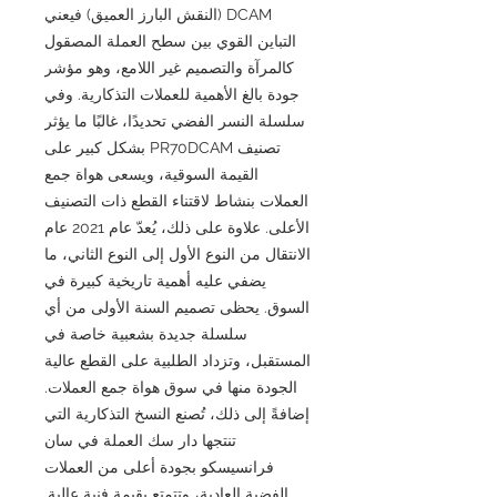
DCAM (النقش البارز العميق) فيعني
التباين القوي بين سطح العملة المصقول
كالمرآة والتصميم غير اللامع، وهو مؤشر
جودة بالغ الأهمية للعملات التذكارية. وفي
سلسلة النسر الفضي تحديدًا، غالبًا ما يؤثر
تصنيف PR70DCAM بشكل كبير على
القيمة السوقية، ويسعى هواة جمع
العملات بنشاط لاقتناء القطع ذات التصنيف
الأعلى. علاوة على ذلك، يُعدّ عام 2021 عام
الانتقال من النوع الأول إلى النوع الثاني، ما
يضفي عليه أهمية تاريخية كبيرة في
السوق. يحظى تصميم السنة الأولى من أي
سلسلة جديدة بشعبية خاصة في
المستقبل، وتزداد الطلبية على القطع عالية
الجودة منها في سوق هواة جمع العملات.
إضافةً إلى ذلك، تُصنع النسخ التذكارية التي
تنتجها دار سك العملة في سان
فرانسيسكو بجودة أعلى من العملات
الفضية العادية، وتتمتع بقيمة فنية عالية.