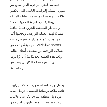
التصميم الفني الراقي، الذي يجمع بين
صورة الملكة إليزابيث الثانية، التي تعكس
العلاقة التاريخية العميقة مع العائلة المالكة
البريطانية، مع الحياة البحرية الخلابة
والمناظر الطبيعية للجزر، قيمةً ثقافيةً
مميزةً لهذه العملة الورقية، ويجعلها أكثر
من مجرد عملة متداولة. تعرض منصة
GoldSilverJapan مجموعةً رائعةً من
العملات الورقية من مختلف أنحاء العالم،
وتُعد هذه العملة تحديدًا مثالًا بارزًا يرمز
إلى تاريخ منطقة الكاريبي وطبيعتها
واقتصادها.
يحمل وجه العملة صورة الملكة إليزابيث
الثانية ملكة بريطانيا العظمى. تربط العديد
من دول منطقة شرق الكاريبي علاقات
تاريخية ببريطانيا، وقد تطورت كجزء من