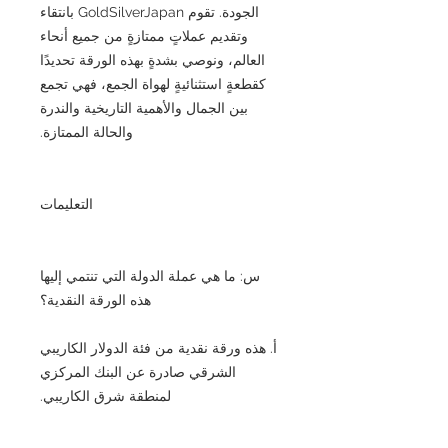
الجودة. تقوم GoldSilverJapan بانتقاء
وتقديم عملاتٍ ممتازةٍ من جميع أنحاء
العالم، ونوصي بشدةٍ بهذه الورقة تحديدًا
كقطعةٍ استثنائيةٍ لهواة الجمع، فهي تجمع
بين الجمال والأهمية التاريخية والندرة
والحالة الممتازة.
التعليمات
س: ما هي عملة الدولة التي تنتمي إليها
هذه الورقة النقدية؟
أ. هذه ورقة نقدية من فئة الدولار الكاريبي
الشرقي صادرة عن البنك المركزي
لمنطقة شرق الكاريبي.