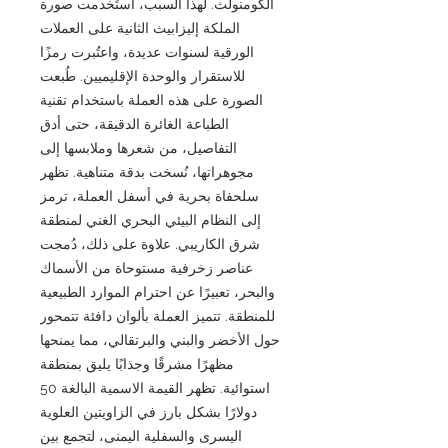
الكومنولث. لهذا السبب، استُخدمت صورة
الملكة إليزابيث الثانية على العملات
الورقية لسنوات عديدة، واعتُبرت رمزًا
للاستقرار والوحدة الإقليميين. طُبعت
الصورة على هذه العملة باستخدام تقنية
الطباعة الغائرة الدقيقة، حتى أدق
التفاصيل، من شعرها وملابسها إلى
مجوهراتها، نُسخت بدقة متناهية. تظهر
سلحفاة بحرية في أسفل العملة، ترمز
إلى النظام البيئي البحري الغني لمنطقة
شرق الكاريبي. علاوة على ذلك، دُمجت
عناصر زخرفية مستوحاة من الأسماك
والبحر، تعبيرًا عن احترام الموارد الطبيعية
للمنطقة. تتميز العملة بألوان دافئة تتمحور
حول الأخضر والبني والبرتقالي، مما يمنحها
مظهرًا مشرقًا وجذابًا يليق بمنطقة
استوائية. تظهر القيمة الاسمية البالغة 50
دولارًا بشكل بارز في الزاويتين العلوية
اليسرى والسفلية اليمنى، لتجمع بين