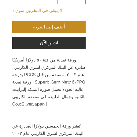
لا يتبقى في المخزون سوى 1
أضِف إلى العربة
اشترِ الآن
ورقة نقدية من فئة ٥٠ دولارًا أمريكيًا
صادرة عن البنك المركزي لشرق الكاريبي،
عام ٢٠٠٣، مصنفة من قبل PCGS بدرجة
Superb Gem New 67PPQ | ورقة نقدية
عالية الجودة تحمل صورة الملكة إليزابيث
الثانية وجمال الطبيعة في منطقة الكاريبي
| GoldSilverJapan
تُعتبر ورقة الخمسين دولارًا الصادرة عن
البنك المركزي لشرق الكاريبي عام ٢٠٠٣