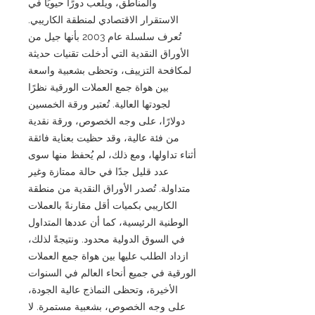
والمناطق، ويلعب دورًا حيويًا في
الاستقرار الاقتصادي لمنطقة الكاريبي.
تُعرف سلسلة عام 2003 بأنها جيل من
الأوراق النقدية التي أدخلت تقنيات حديثة
لمكافحة التزييف، وتحظى بشعبية واسعة
بين هواة جمع العملات الورقية نظرًا
لجودتها العالية. تُعتبر ورقة الخمسين
دولارًا، على وجه الخصوص، ورقة نقدية
من فئة عالية، وقد حظيت بعناية فائقة
أثناء تداولها، ومع ذلك، لم يُحفظ منها سوى
عدد قليل جدًا في حالة ممتازة وغير
متداولة. تُصدر الأوراق النقدية من منطقة
الكاريبي بكميات أقل مقارنةً بالعملات
الوطنية الرئيسية، كما أن عددها المتداول
في السوق الدولية محدود. ونتيجةً لذلك،
ازداد الطلب عليها بين هواة جمع العملات
الورقية في جميع أنحاء العالم في السنوات
الأخيرة، وتحظى النماذج عالية الجودة،
على وجه الخصوص، بشعبية مستمرة. لا