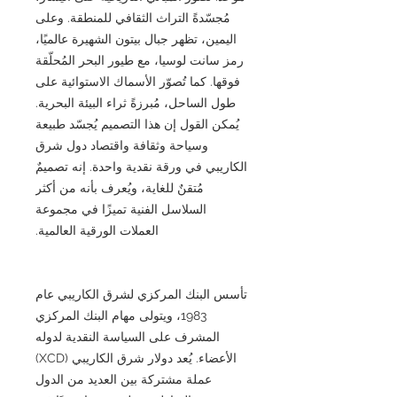
مُجسّدةً التراث الثقافي للمنطقة. وعلى
اليمين، تظهر جبال بيتون الشهيرة عالميًا،
رمز سانت لوسيا، مع طيور البحر المُحلّقة
فوقها. كما تُصوّر الأسماك الاستوائية على
طول الساحل، مُبرزةً ثراء البيئة البحرية.
يُمكن القول إن هذا التصميم يُجسّد طبيعة
وسياحة وثقافة واقتصاد دول شرق
الكاريبي في ورقة نقدية واحدة. إنه تصميمٌ
مُتقنٌ للغاية، ويُعرف بأنه من أكثر
السلاسل الفنية تميزًا في مجموعة
العملات الورقية العالمية.
تأسس البنك المركزي لشرق الكاريبي عام
1983، ويتولى مهام البنك المركزي
المشرف على السياسة النقدية لدوله
الأعضاء. يُعد دولار شرق الكاريبي (XCD)
عملة مشتركة بين العديد من الدول