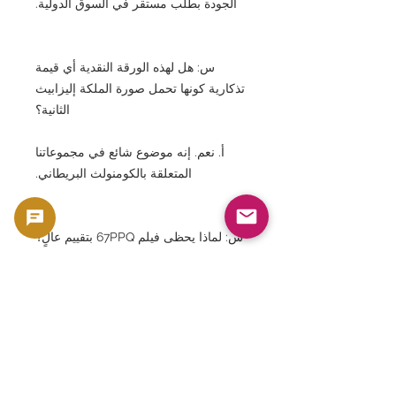
الجودة بطلب مستقر في السوق الدولية.
س: هل لهذه الورقة النقدية أي قيمة
تذكارية كونها تحمل صورة الملكة إليزابيث
الثانية؟
أ. نعم. إنه موضوع شائع في مجموعاتنا
المتعلقة بالكومنولث البريطاني.
س: لماذا يحظى فيلم 67PPQ بتقييم عالٍ؟
أ. لأنه محفوظ في حالة قريبة من حالته
عندما تم نشره لأول مرة، وتم الحفاظ
على جودة الورق الأصلية بالكامل.
س: هل الأوراق النقدية الكاريبية نادرة؟