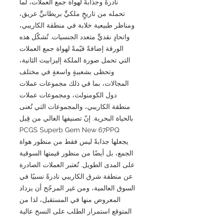
نادرةً وجذابةً لهواة جمع العملات، لما
تحمله من تاريخٍ ملكيٍّ بريطانيٍّ عريق،
ومناظر طبيعية خلابة في منطقة الكاريبي،
واتحادٍ نقديٍّ متعدد الجنسيات. تُشكّل هذه
الورقة إضافةً قيّمةً لهواة جمع العملات
التي تحمل صورة الملكة إليزابيث الثانية،
وتحظى بشعبيةٍ واسعةٍ في مختلف
المجالات، بما في ذلك مجموعات عملات
دول الكومنولث، ومجموعات عملات
منطقة الكاريبي، والمجموعات التي تُعنى
بالحياة البحرية. إنّ تصنيفها العالي من قِبل
PCGS Superb Gem New 67PPQ
يجعلها جذابةً ليس فقط من منظور هواة
الجمع، بل أيضًا من منظور قيمتها السوقية
على المدى الطويل. تُعتبر العملات الصادرة
عن منطقة شرق الكاريبي نادرةً نسبيًا في
السوق العالمية، ومن غير المرجّح أن يزداد
المعروض منها في المستقبل، لذا من
المتوقع استمرار الطلب على النسخ عالية