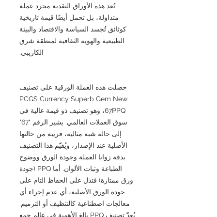
تُعد هذه الأوراق النقدية مجرد عملة
متداولة، بل تحمل أيضًا قيمة تاريخية
كوثائق تُجسد السياسة والاقتصاد والبيئة
الطبيعية والهوية الثقافية لمنطقة شرق
الكاريبي.
حصلت هذه العملة الورقية على تصنيف
PCGS Currency Superb Gem New
67PPQ، وهو تصنيف ذو قيمة عالية في
سوق العملات العالمي. يشير الرقم "67"
إلى حالة شبه مثالية، قريبة من حالتها
الأصلية عند الإصدار، ويُقيّم هذا التصنيف
بدقة زوايا العملة وجودة الورق ووضوح
الطباعة وثبات الألوان. أما PPQ (جودة
ورق ممتازة) فتدل على الحفاظ التام على
جودة الورق الأصلية، أي عدم إجراء أي
معالجات اصطناعية كالتنظيف أو الترميم.
يُعدّ تصنيف PPQ بالغ الأهمية في عالم جمع