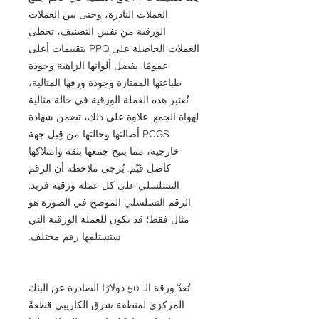
العملات النادرة، وحتى بين العملات
الورقية من نفس التصنيف، تحظى
العملات الحاصلة على PPQ بتقييمات أعلى
عمومًا. بفضل ألوانها الزاهية وجودة
طباعتها الممتازة وجودة ورقها المثالية،
تُعتبر هذه العملة الورقية في حالة مثالية
لهواة الجمع. علاوة على ذلك، تضمن شهادة
PCGS أصالتها وحالتها من قِبل جهة
خارجية، مما يتيح جمعها بثقة وامتلاكها
كأصل قيّم. يُرجى ملاحظة أن الرقم
التسلسلي على كل عملة ورقية فريد.
الرقم التسلسلي الموضح في الصورة هو
مثال فقط؛ قد يكون للعملة الورقية التي
ستستلمها رقم مختلف.
تُعدّ ورقة الـ 50 دولارًا الصادرة عن البنك
المركزي لمنطقة شرق الكاريبي قطعةً