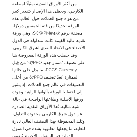
من أكثر الأوراق النقدية تمثيلًا لمنطقة
الكاريبي، ويحظى هذا الإصدار بتقدير كبير
من هواة جمع العملات حول العالم. هذه
الورقة تحديدًا من فئة الخمسين دولارًا،
مصنفة برقم SCWPM#45k، وهي ورقة
نقدية عالية القيمة كانت متداولة في الدول
الأعضاء في الاتحاد النقدي لشرق الكاريبي.
وقد حصلت هذه الورقة المعروضة هنا
على تصنيف "ممتاز جديد 67PPQ" من قِبل
PCGS Currency، ما يدل على حالتها
الممتازة. يُعدّ تصنيف 67PPQ من أعلى
التصنيفات في عالم جمع العملات، إذ يشير
إلى احتفاظ الورقة بألوانها الزاهية وجودة
ورقها الأصلية وطباعتها الواضحة في حالة
شبه مثالية. تُعدّ الأوراق النقدية الصادرة
عن دول شرق الكاريبي محدودة التداول،
وتلك المحفوظة بهذا التصنيف العالي نادرة
للغاية، ما يجعلها مطلوبة بشدة في السوق
الدولية في السنوات الأخيرة. يُضفي