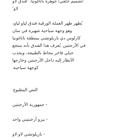
[تصميم خلفي] جوهرة باتاغونيا، "فندق لاو
لاو"
يُظهر ظهر العملة الورقية فندق لياو لياو،
وهو وجهة سياحية شهيرة في سان
كارلوس دي باريلوتشي بمنطقة باتاغونيا
في الأرجنتين. يُعرف هذا الفندق بأنه منتجع
جبلي فاخر محاط بالطبيعة، ويجذب
الأنظار إليه داخل الأرجنتين وخارجها
كوجهة سياحية.
النص المطبوع:
• جمهورية الأرجنتين
• بيزو أرجنتيني واحد
• باريلوتشي لاو لاو