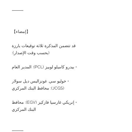
⸻
【إمضاء】
قد تتضمن المذكرة ثلاثة توقيعات بارزة
(بحسب وقت الإصدار):
• بيدرو كاميلو لوبيز (PCL): المدير العام
• خوليو سي. غونزاليس ديل سولار
(JCGS): محافظ البنك المركزي
• إنريكي غارسيا فازكيز (EGV): محافظ
البنك المركزي
⸻