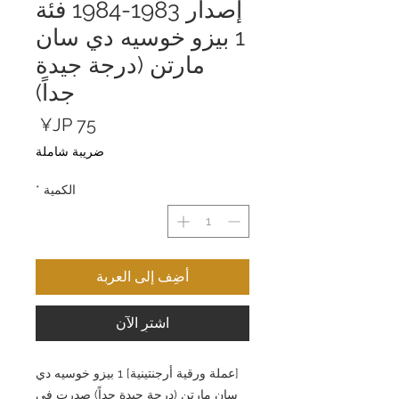
إصدار 1983-1984 فئة
1 بيزو خوسيه دي سان
مارتن (درجة جيدة
جداً)
السعر
ضريبة شاملة
الكمية
*
أضِف إلى العربة
اشترِ الآن
[عملة ورقية أرجنتينية] 1 بيزو خوسيه دي
سان مارتن (درجة جيدة جداً) صدرت في