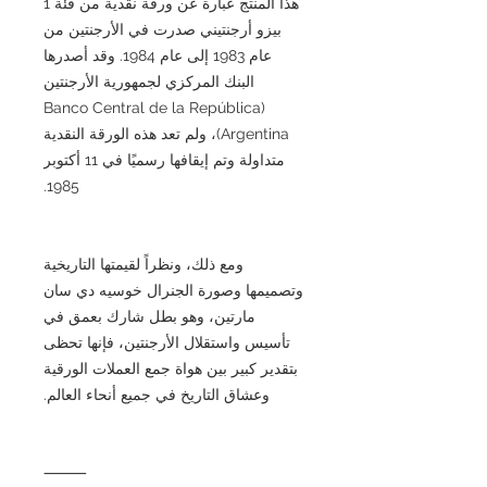
هذا المنتج عبارة عن ورقة نقدية من فئة 1
بيزو أرجنتيني صدرت في الأرجنتين من
عام 1983 إلى عام 1984. وقد أصدرها
البنك المركزي لجمهورية الأرجنتين
(Banco Central de la República
Argentina)، ولم تعد هذه الورقة النقدية
متداولة وتم إيقافها رسميًا في 11 أكتوبر
1985.
ومع ذلك، ونظراً لقيمتها التاريخية
وتصميمها وصورة الجنرال خوسيه دي سان
مارتين، وهو بطل شارك بعمق في
تأسيس واستقلال الأرجنتين، فإنها تحظى
بتقدير كبير بين هواة جمع العملات الورقية
وعشاق التاريخ في جميع أنحاء العالم.
⸻