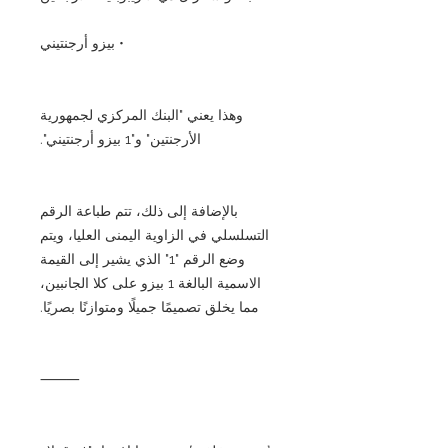
• بيزو أرجنتيني
وهذا يعني "البنك المركزي لجمهورية
الأرجنتين" و"1 بيزو أرجنتيني".
بالإضافة إلى ذلك، تتم طباعة الرقم
التسلسلي في الزاوية اليمنى العليا، ويتم
وضع الرقم "1" الذي يشير إلى القيمة
الاسمية البالغة 1 بيزو على كلا الجانبين،
مما يخلق تصميمًا جميلًا ومتوازنًا بصريًا.
⸻