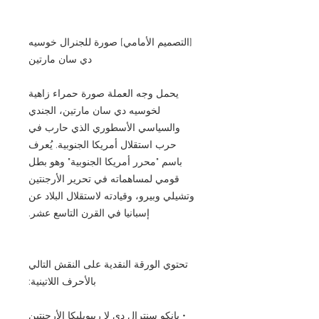
[التصميم الأمامي] صورة للجنرال خوسيه
دي سان مارتين
يحمل وجه العملة صورة حمراء زاهية
لخوسيه دي سان مارتين، الجندي
والسياسي الأسطوري الذي حارب في
حرب استقلال أمريكا الجنوبية. يُعرف
باسم "محرر أمريكا الجنوبية" وهو بطل
قومي لمساهماته في تحرير الأرجنتين
وتشيلي وبيرو، وقيادته لاستقلال البلاد عن
إسبانيا في القرن التاسع عشر.
تحتوي الورقة النقدية على النقش التالي
بالأحرف اللاتينية:
• بانكو سنترال دي لا ريبوبليكا الأرجنتين