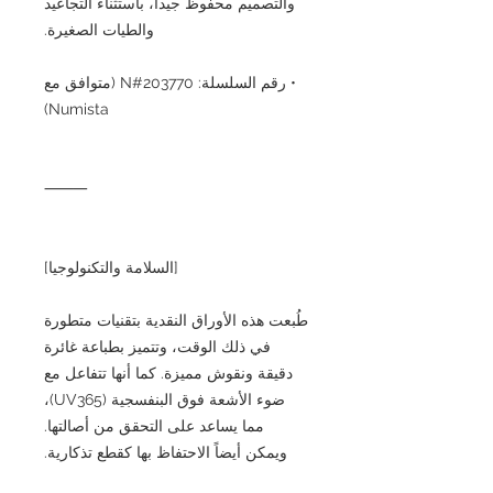
والتصميم محفوظ جيداً، باستثناء التجاعيد
والطيات الصغيرة.
• رقم السلسلة: N#203770 (متوافق مع
Numista)
⸻
[السلامة والتكنولوجيا]
طُبعت هذه الأوراق النقدية بتقنيات متطورة
في ذلك الوقت، وتتميز بطباعة غائرة
دقيقة ونقوش مميزة. كما أنها تتفاعل مع
ضوء الأشعة فوق البنفسجية (UV365)،
مما يساعد على التحقق من أصالتها.
ويمكن أيضاً الاحتفاظ بها كقطع تذكارية.