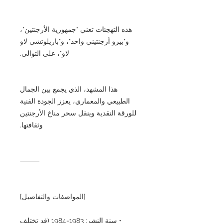
هذه التهجئات تعني "جمهورية الأرجنتين"،
و"بيزو أرجنتيني واحد"، و"باريلوتشي لاو
لاو"، على التوالي.
هذا المشهد، الذي يجمع بين الجمال
الطبيعي والمعماري، يعزز الجودة الفنية
للورقة النقدية وينقل سحر مناخ الأرجنتين
وثقافتها.
⸻
[المواصفات والتفاصيل]
• سنة النشر: 1983-1984 (قد تختلف