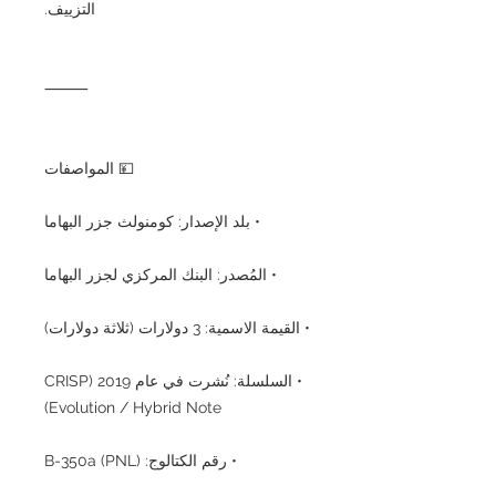
التزييف.
⸻
💴 المواصفات
• بلد الإصدار: كومنولث جزر البهاما
• المُصدر: البنك المركزي لجزر البهاما
• القيمة الاسمية: 3 دولارات (ثلاثة دولارات)
• السلسلة: نُشرت في عام 2019 (CRISP
Evolution / Hybrid Note)
• رقم الكتالوج: B-350a (PNL)