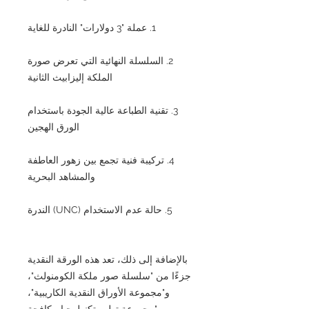
1. عملة "3 دولارات" النادرة للغاية
2. السلسلة النهائية التي تعرض صورة
الملكة إليزابيث الثانية
3. تقنية الطباعة عالية الجودة باستخدام
الورق الهجين
4. تركيبة فنية تجمع بين زهور العاطفة
والمشاهد البحرية
5. حالة عدم الاستخدام (UNC) الندرة
بالإضافة إلى ذلك، تعد هذه الورقة النقدية
جزءًا من "سلسلة صور ملكة الكومنولث"،
و"مجموعة الأوراق النقدية الكاريبية"،
و"مجموعة تطور تكنولوجيا مكافحة