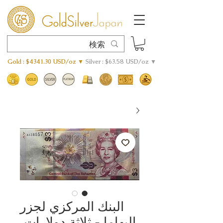
Gold : $4341.30 USD/oz ▼
Silver : $63.58 USD/oz ▼
البنك المركزي لجزر
البهاما - ثلاثة دولارات،