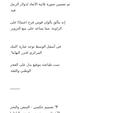
تم تضمين صورة ثلاثية الأبعاد لدولار الرمل
فيه.
إنه يتألق بألوان قوس قزح اعتمادًا على
الزاوية، مما يساعد على منع التزوير.
في أسفل الوسط توجد عبارة "البنك
المركزي لجزر البهاما".
تمت طباعته بتوقيع يدل على الفخر
الوطني والثقة.
⸻
🌴 تصميم عكسي - السفن والبحر
والأشخاص - يجسد روح جزر الباهاما