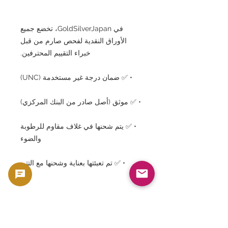
في GoldSilverJapan، تخضع جميع
الأوراق النقدية لفحص صارم من قبل
خبراء التقييم المحترفين.
• ✅ ضمان درجة غير مستخدمة (UNC)
• ✅ موثق (أصل صادر من البنك المركزي)
• ✅ يتم شحنها في غلاف مقاوم للرطوبة
والضوء
• ✅ تم تعبئتها بعناية وشحنها مع التتبع
بالإضافة إلى ذلك، تأتي كل ورقة نقدية مع
بطاقة شهادة أصلية من
GoldSilverJapan.