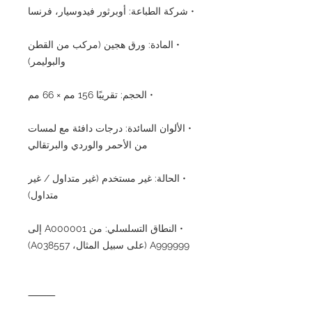
• شركة الطباعة: أوبرثور فيدوسيار، فرنسا
• المادة: ورق هجين (مركب من القطن
والبوليمر)
• الحجم: تقريبًا 156 مم × 66 مم
• الألوان السائدة: درجات دافئة مع لمسات
من الأحمر والوردي والبرتقالي
• الحالة: غير مستخدم (غير متداول / غير
متداول)
• النطاق التسلسلي: من A000001 إلى
A999999 (على سبيل المثال، A038557)
⸻