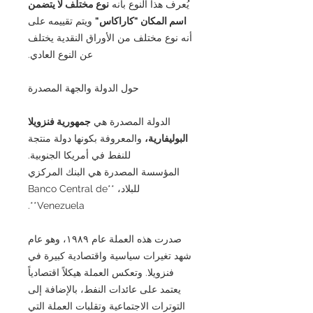
يُعرف هذا النوع بأنه
نوع مختلف لا يتضمن
اسم المكان "كاراكاس"
ويتم تقييمه على
أنه نوع مختلف من الأوراق النقدية يختلف
عن النوع العادي.
حول الدولة والجهة المصدرة
الدولة المصدرة هي
جمهورية فنزويلا
البوليفارية،
والمعروفة بكونها دولة منتجة
للنفط في أمريكا الجنوبية.
المؤسسة المصدرة هي البنك المركزي
للبلاد، **Banco Central de
Venezuela**.
صدرت هذه العملة عام ١٩٨٩، وهو عام
شهد تغيرات سياسية واقتصادية كبيرة في
فنزويلا. وتعكس العملة هيكلاً اقتصادياً
يعتمد على عائدات النفط، بالإضافة إلى
التوترات الاجتماعية وتقلبات العملة التي