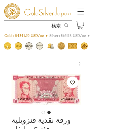
Gold : $4341.30 USD/oz ▼
Silver : $63.58 USD/oz ▼
ورقة نقدية فنزويلية
من فئة 5 بوليفار