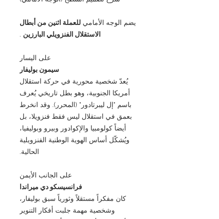
يضم الوجه الأمامي
للعملة اثنين من أبطال
الاستقلال الفنزويلي البارزين
.
على اليسار
سيمون بوليفار
يُعدّ شخصية محورية في حركة استقلال
أمريكا الجنوبية، وهو بطل تاريخي يُعرف
باسم "إل ليبرتادور" (المحرر). وقد انخرط
بعمق في استقلال ليس فقط فنزويلا، بل
أيضاً كولومبيا والإكوادور وبيرو وبوليفيا،
ويُشكّل أساس الهوية الوطنية الفنزويلية
الحالية.
على الجانب الأيمن
فرانسيسكو دي ميراندا
كان مفكراً مستقلاً وثورياً سبق بوليفار،
وشخصية مهمة جلبت أفكار التنوير