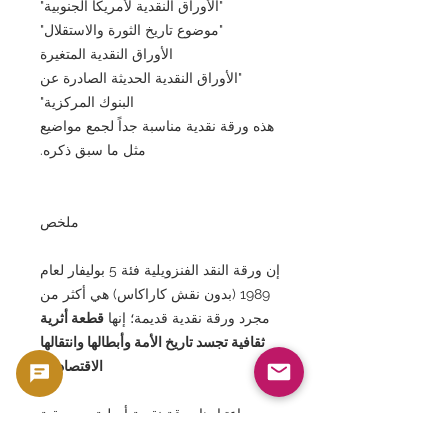
"الأوراق النقدية لأمريكا الجنوبية"
"موضوع تاريخ الثورة والاستقلال"
الأوراق النقدية المتغيرة
"الأوراق النقدية الحديثة الصادرة عن
البنوك المركزية"
هذه ورقة نقدية مناسبة جداً لجمع مواضيع
مثل ما سبق ذكره.
ملخص
إن ورقة النقد الفنزويلية فئة 5 بوليفار لعام
1989 (بدون نقش كاراكاس) هي أكثر من
مجرد ورقة نقدية قديمة؛ إنها
قطعة أثرية
ثقافية تجسد تاريخ الأمة وأبطالها وانتقالها
الاقتصادي
.
باعتبارها ورقة نقدية أصلية من حقبة
الجمهورية الرابعة ولن يتم إصدارها مرة