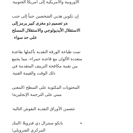
الأوروبية والأمريكية إلى أمريكا الجنوبية.
إن تكوين هذين الشخصين جنباً إلى جنب
هو
تصميم ذو مغزى كبير يرمز إلى
الاستقلال الأيديولوجي والاستقلال المسلح
على حد سواء
.
تمت طباعة الورقة النقدية بأكملها بقاعدة
متعددة الألوان مع قاعدة حمراء، مما يجمع
بين تقنية مكافحة التزييف المتقدمة في
ذلك الوقت والقيمة الفنية.
المحتويات المكتوبة على السطح (المعنى
مبني على الترجمة الإنجليزية)
تتضمن الأوراق النقدية النقوش التالية:
بانكو سنترال دي فنزويلا (البنك
المركزي الفنزويلي)