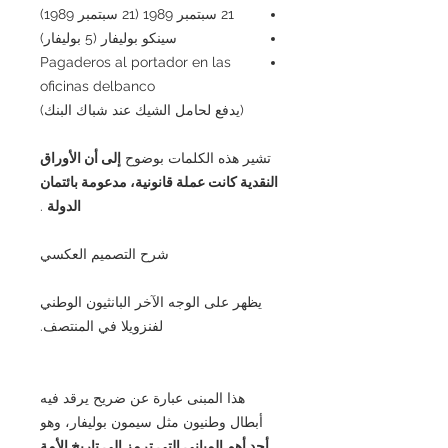
21 سبتمبر 1989 (21 سبتمبر 1989)
سينكو بوليفار (5 بوليفار)
Pagaderos al portador en las
oficinas delbanco
(يدفع لحامل الشيك عند شباك البنك)
تشير هذه الكلمات بوضوح
إلى أن الأوراق
النقدية كانت عملة قانونية، مدعومة بائتمان
الدولة
.
شرح التصميم العكسي
يظهر على الوجه الآخر البانثيون الوطني
لفنزويلا في المنتصف.
هذا المبنى عبارة عن ضريح يرقد فيه
أبطال وطنيون مثل سيمون بوليفار، وهو
أحد أهم المباني التي ترمز إلى تاريخ الأمة