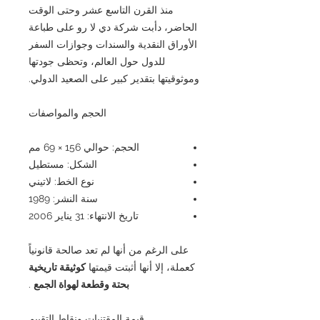
منذ القرن التاسع عشر وحتى الوقت
الحاضر، دأبت شركة دي لا رو على طباعة
الأوراق النقدية والسندات وجوازات السفر
للدول حول العالم، وتحظى جودتها
وموثوقيتها بتقدير كبير على الصعيد الدولي.
الحجم والمواصفات
الحجم: حوالي 156 × 69 مم
الشكل: مستطيل
نوع الخط: لاتيني
سنة النشر: 1989
تاريخ الانتهاء: 31 يناير 2006
على الرغم من أنها لم تعد صالحة قانونياً
كعملة، إلا أنها أثبتت قيمتها
كوثيقة تاريخية
بحتة وقطعة لهواة الجمع
.
قيمة المقتنيات ونقاط التقييم