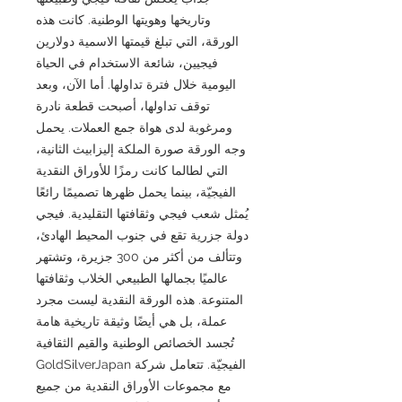
وتاريخها وهويتها الوطنية. كانت هذه
الورقة، التي تبلغ قيمتها الاسمية دولارين
فيجيين، شائعة الاستخدام في الحياة
اليومية خلال فترة تداولها. أما الآن، وبعد
توقف تداولها، أصبحت قطعة نادرة
ومرغوبة لدى هواة جمع العملات. يحمل
وجه الورقة صورة الملكة إليزابيث الثانية،
التي لطالما كانت رمزًا للأوراق النقدية
الفيجيّة، بينما يحمل ظهرها تصميمًا رائعًا
يُمثل شعب فيجي وثقافتها التقليدية. فيجي
دولة جزرية تقع في جنوب المحيط الهادئ،
وتتألف من أكثر من 300 جزيرة، وتشتهر
عالميًا بجمالها الطبيعي الخلاب وثقافتها
المتنوعة. هذه الورقة النقدية ليست مجرد
عملة، بل هي أيضًا وثيقة تاريخية هامة
تُجسد الخصائص الوطنية والقيم الثقافية
الفيجيّة. تتعامل شركة GoldSilverJapan
مع مجموعات الأوراق النقدية من جميع