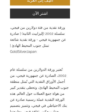
أضِف إلى العربة
اشترِ الآن
ورقة نقدية من فئة دولارين من فيجي،
سلسلة 2002 (إليزابيث الثانية) | صادرة
عن جمهورية فيجي - ورقة نقدية شائعة
تمثل جنوب المحيط الهادئ |
GoldSilverJapan
تُعتبر ورقة الدولارين من سلسلة عام
2002، الصادرة عن جمهورية فيجي، من
أجمل الأوراق النقدية التي تُمثل منطقة
جنوب المحيط الهادئ، وتحظى بتقدير كبير
من هواة جمع العملات حول العالم. هذه
الورقة النقدية عملة رسمية صادرة عن
بنك الاحتياطي في فيجي، وتتميز بتصميم
جذاب يعكس ثقافة فيجي وطبيعتها