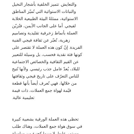
والتعايش. تتميز الخلفية بأشجار النخيل
والنباتات الاستوائية التي تُميّز المناطق
الاستوائية، ممثلةً البيئة الطبيعية الخلابة
لفيجي. أما على الجانب الأيمن، فتُزيّن
العملة بأنماط زخرفية تقليدية وتصاميم
زهرية، تُعبّر عن ثقافة فيجي الفنية
الفريدة. إنّ كون هذه العملة لا تقتصر على
كونها فئة نقدية فحسب، بل وسيلة للتعبير
عن القيم الثقافية والخصائص الاجتماعية
للبلاد، يُعدّ عامل جذب رئيسي. ولأنها تُتيح
للناس التعرّف على تاريخ فيجي وثقافتها
من خلالها، فهي تُعرف أيضاً بأنها قطعة
قيّمة لهواة جمع العملات، ذات قيمة
تعليمية عالية.
تحظى هذه العملة الورقية بشعبية كبيرة
في سوق هواة جمع العملات، وهناك طلب
مستمر عليها، لا سيما كجزء من سلسلة