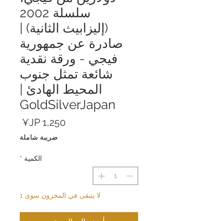
سلسلة 2002
(إليزابيث الثانية) |
صادرة عن جمهورية
فيجي - ورقة نقدية
شائعة تمثل جنوب
المحيط الهادئ |
GoldSilverJapan
السعر
ضريبة شاملة
الكمية
*
لا يتبقى في المخزون سوى 1