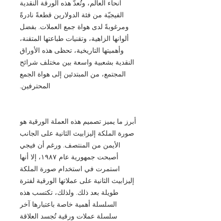
أنحاء العالم، وتُعدّ هذه الورقة النقدية
الفيجيّة من فئة الدولارين قطعةً نادرةً
ومرغوبةً لدى هواة جمع العملات. بفضل
ألوانها الزاهية، وتقنيات طباعتها المتقنة،
وأهميتها التاريخية، تحظى هذه الأوراق
النقدية بشعبية واسعة بين مختلف شرائح
المجتمع، من المبتدئين إلى هواة الجمع
المحترفين.
أبرز ما يميز تصميم هذه العملة الورقية هو
صورة الملكة إليزابيث الثانية على الجانب
الأيمن من المنتصف. ورغم أن فيجي
أصبحت جمهورية عام ١٩٨٧، إلا أنها
استمرت في استخدام صورة الملكة
إليزابيث الثانية على عملاتها الورقية لفترة
طويلة بعد ذلك. ولذلك، تكتسب هذه
السلسلة أهمية خاصة باعتبارها آخر
سلسلة عملات ورقية تُجسد العلاقة