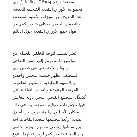
المصنفة برقم P#104، مثالًا بارزًا في
مجموعة الأوراق النقدية الفيجيية الحديثة.
هذا المزيج من الميزات الأمنية المتقدمة
والتصميم الجميل يحظى بتقدير كبير من
هواة جمع الأوراق النقدية حول العالم.
يُعبّر تصميم الوجه الخلفي للعملة عن
مواضيع هامة ترمز إلى التنوع الثقافي
والوئام الاجتماعي في فيجي. في
المنتصف، يظهر خمسة فيجيين واقفين
بملابسهم التقليدية، ممثلين الخلفيات
العرقية المتنوعة والتقاليد الثقافية التي
تُشكّل المجتمع الفيجي. فيجي دولة تتعايش
فيها مجموعات عرقية متنوعة، بما في ذلك
السكان الأصليون والمنحدرون من أصول
هندية، ويُعدّ مجتمعها متعدد الثقافات أحد
أبرز سماتها. يحظى تصميم الوجه الخلفي
لهذه العملة بتقدير كبير لرمزيته لهذا التنوع