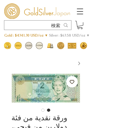
Gold : $4341.30 USD/oz ▼
Silver : $63.58 USD/oz ▼
ورقة نقدية من فئة
دولارين من فيجي،