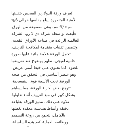
تُعرف ورقة الدولارين الفيجيين بتقنيتها
الأمنية المتطورة. يبلغ مقاسها حوالي 156
مم × 67 مم، وهي مصنوعة من الورق.
طُبعت بواسطة شركة دي لا رو، الشركة
العالمية الرائدة في صناعة الأوراق النقدية،
وتتضمن تقنيات متقدمة لمكافحة التزييف.
تحمل الورقة علامة مائية عليها صورة
جانبية لفيجي، تظهر بوضوح عند تعريضها
للضوء. كما تحتوي على خيط أمني عريض،
وهو عنصر أساسي في التحقق من صحة
الورقة. تحت الأشعة فوق البنفسجية،
تتوهج بعض أجزاء الورقة، مما يساهم
بشكل كبير في منع التزييف أثناء تداولها.
علاوة على ذلك، تتميز الورقة بطباعة
دقيقة وأنماط هندسية معقدة تغطيها
بالكامل، لتجمع بين روعة التصميم
ووظائفه العملية. تُعد هذه السلسلة،