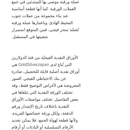
عملة ورقية موصى بها للمبتدئين في جمع
العملات الورقية. كما أنها قطعة أساسية
عند بناء مجموعة من عملات جنوب
المحيط الهادئ. وباعتبارها عملة ورقية
تُجسّد سحر فيجي، فمن المتوقع استمرار
شعبيتها في المستقبل.
الأوراق النقدية الفيجيّة من فئة الدولارين
التي تُباع لدى GoldSilverJapan هي
أوراق نقدية أصلية قابلة للتحصيل، صادرة
عن بنك الاحتياطي الفيجي. الصور
المعروضة هي لأغراض التوضيح فقط، وقد
تختلف الورقة النقدية التي تتلقاها في
بعض التفاصيل. تختلف مواصفات الأوراق
النقدية باختلاف تاريخ الإصدار ورقم
الدفعة، ولكل ورقة خصائصها الفريدة.
ولأنها قطعة لهواة الجمع، فلا يمكن تحديد
الأرقام التسلسلية أو البادئات أو أرقام