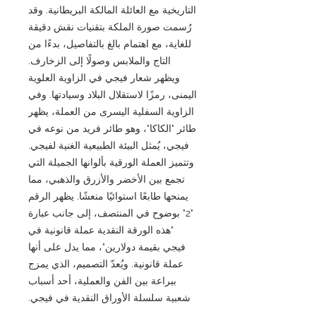
التاريخية مع العائلة المالكة البريطانية. وقد
رُسمت صورة الملكة بتقنيات نقش دقيقة
للغاية، مع اهتمام بالغ بالتفاصيل، بدءًا من
التاج والملابس وصولًا إلى الزخارف.
ويظهر شعار فيجي في الزاوية العلوية
اليمنى، رمزًا لاستقلال البلاد وسيادتها. وفي
الزاوية السفلية اليسرى من العملة، يظهر
طائر "الكاكا"، وهو طائر فريد من نوعه في
فيجي، يُمثل البيئة الطبيعية الغنية لفيجي.
وتتميز العملة الورقية بألوانها الجميلة التي
تجمع بين الأخضر والأزرق والذهبي، مما
يمنحها طابعًا استوائيًا منعشًا. يظهر الرقم
"2" بوضوح في المنتصف، إلى جانب عبارة
"هذه الورقة النقدية عملة قانونية في
فيجي بقيمة دولارين"، مما يدل على أنها
عملة قانونية. ويُعدّ التصميم، الذي يمزج
ببراعة بين الفن والعملية، أحد أسباب
شعبية سلسلة الأوراق النقدية في فيجي.