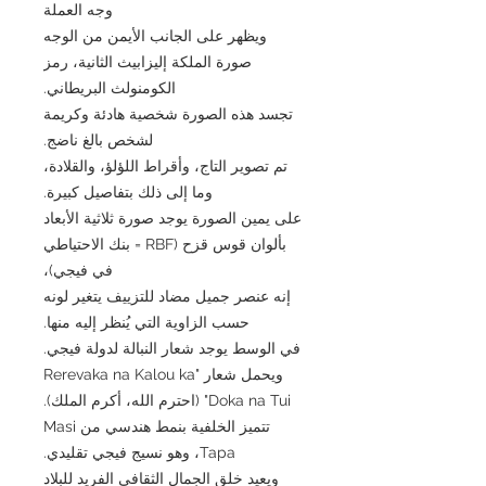
وجه العملة
ويظهر على الجانب الأيمن من الوجه
صورة الملكة إليزابيث الثانية، رمز
الكومنولث البريطاني.
تجسد هذه الصورة شخصية هادئة وكريمة
لشخص بالغ ناضج.
تم تصوير التاج، وأقراط اللؤلؤ، والقلادة،
وما إلى ذلك بتفاصيل كبيرة.
على يمين الصورة يوجد صورة ثلاثية الأبعاد
بألوان قوس قزح (RBF = بنك الاحتياطي
في فيجي)،
إنه عنصر جميل مضاد للتزييف يتغير لونه
حسب الزاوية التي يُنظر إليه منها.
في الوسط يوجد شعار النبالة لدولة فيجي.
ويحمل شعار "Rerevaka na Kalou ka
Doka na Tui" (احترم الله، أكرم الملك).
تتميز الخلفية بنمط هندسي من Masi
Tapa، وهو نسيج فيجي تقليدي.
ويعيد خلق الجمال الثقافي الفريد للبلاد