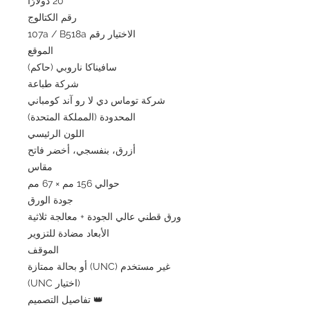
20 دولارًا
رقم الكتالوج
الاختيار رقم 107a / B518a
الموقع
سافيناكا ناروبي (حاكم)
شركة طباعة
شركة توماس دي لا رو آند كومباني
المحدودة (المملكة المتحدة)
اللون الرئيسي
أزرق، بنفسجي، أخضر فاتح
مقاس
حوالي 156 مم × 67 مم
جودة الورق
ورق قطني عالي الجودة + معالجة ثلاثية
الأبعاد مضادة للتزوير
الموقف
غير مستخدم (UNC) أو بحالة ممتازة
(اختيار UNC)
👑 تفاصيل التصميم