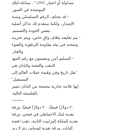
متداولة أو اختيار UNC**، مماثلة لتلك
الموضحة في الصور.
• قد يختلف الرقم التسلسلي وسنة
الإصدار، ولكننا سنقدم لك تذاكر أصلية
بنفس الجودة والتصميم.
• يتم تغليفه بغلاف واقٍ خاص، ويتم تخزينه
وشحنه في بيئة مقاومة للرطوبة والضوء
والغبار.
• التسليم آمن ومضمون مع رقم التتبع.
الذهب والفضة واليابان هي
"نقل تاريخ وفن وقيمة عملات العالم إلى
المستقبل"
إنها علامة تجارية مجمعة من اليابان تتميز
بالفلسفة التالية.
⸻
٢٠ دولارًا فيجيًا، ٢٠ دولارًا فيجيًا، ورقة
نقدية لبنك الاحتياطي في فيجي، ورقة
نقدية للملكة إليزابيث الثانية، ذهب/فضة
اليابان، ورقة نقدية لتوماس دي لا رو،