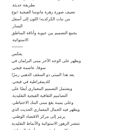
بطريقة حديثة.
تضيف صورة زهرة مانوسا الفيجية (نوع
من نبات الكركديه) اللون إلى أسفل
اليسار.
يجمع التصميم بين حيوية وأناقة المناطق
الاستوائية.
⸻
يعكس
ويظهر على الوجه الآخر مبنى البرلمان في
سوفا، عاصمة فيجي.
يعد هذا المبنى ذو السقف الذهبي رمزًا
للديمقراطية في فيجي.
ويشتمل التصميم المعماري أيضًا على
التصاميم الثقافية الفيجية التقليدية.
وعلى يمينه يقع مبنى البنك الاحتياطي.
ويظهر فيه الجمال المعماري الحديث الذي
يرمز إلى مركز الاقتصاد الوطني.
تنتشر الزهور الاستوائية والأنماط التقليدية