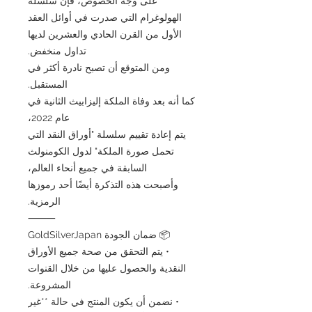
على وجه الخصوص، فإن سلسلة
الهولوغرام التي صدرت في أوائل العقد
الأول من القرن الحادي والعشرين لديها
تداول منخفض.
ومن المتوقع أن تصبح نادرة أكثر في
المستقبل.
كما أنه بعد وفاة الملكة إليزابيث الثانية في
عام 2022،
يتم إعادة تقييم سلسلة "أوراق النقد التي
تحمل صورة الملكة" لدول الكومنولث
السابقة في جميع أنحاء العالم،
وأصبحت هذه التذكرة أيضًا أحد رموزها
الرمزية.
⸻
📦 ضمان الجودة GoldSilverJapan
• يتم التحقق من صحة جميع الأوراق
النقدية والحصول عليها من خلال القنوات
المشروعة.
• نضمن أن يكون المنتج في حالة **غير