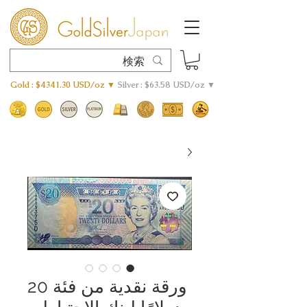
Gold : $4341.30 USD/oz ▼
Silver : $63.58 USD/oz ▼
ورقة نقدية من فئة 20