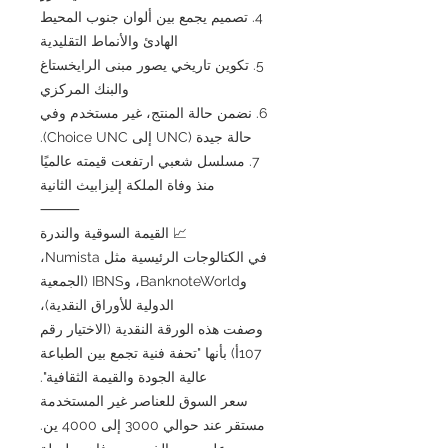
4. تصميم يجمع بين ألوان جنوب المحيط
الهادئ والأنماط التقليدية
5. تكوين تاريخي يصور مبنى الرايخستاغ
والبنك المركزي
6. نضمن حالة المنتج، غير مستخدم وفي
حالة جيدة (UNC إلى Choice UNC).
7. مسلسل شعبي ارتفعت قيمته عالميًا
منذ وفاة الملكة إليزابيث الثانية
⸻
📈 القيمة السوقية والندرة
في الكتالوجات الرئيسية مثل Numista،
وBanknoteWorld، وIBNS (الجمعية
الدولية للأوراق النقدية)،
وصفت هذه الورقة النقدية (الاختيار رقم
107أ) بأنها "تحفة فنية تجمع بين الطباعة
عالية الجودة والقيمة الثقافية".
سعر السوق للعناصر غير المستخدمة
مستقر عند حوالي 3000 إلى 4000 ين.