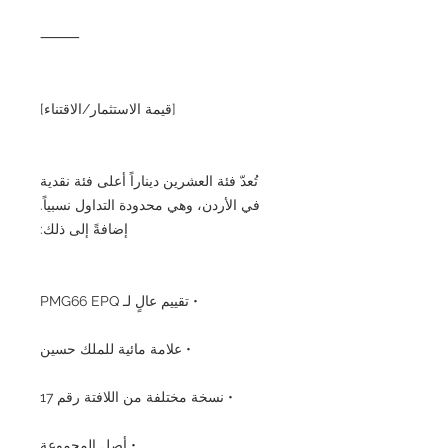
⸻
[قيمة الاستثمار/الاقتناء]
تُعدّ فئة العشرين ديناراً أعلى فئة نقدية
في الأردن، وهي محدودة التداول نسبياً.
إضافةً إلى ذلك:
• تقييم عالٍ لـ PMG66 EPQ
• علامة مائية للملك حسين
• نسخة مختلفة من اللافتة رقم 17
• أصل المجموعة