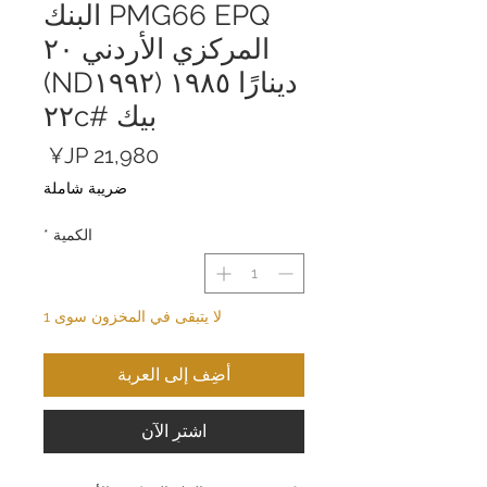
PMG66 EPQ البنك
المركزي الأردني ٢٠
دينارًا ١٩٨٥ (ND١٩٩٢)
بيك #٢٢c
السعر
ضريبة شاملة
الكمية
*
لا يتبقى في المخزون سوى 1
أضِف إلى العربة
اشترِ الآن