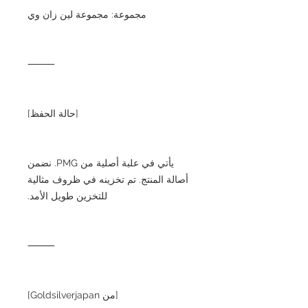
مجموعة: مجموعة لين زان وي
⸻
[حالة الحفظ]
يأتي في علبة أصلية من PMG. نضمن
أصالة المنتج. تم تخزينه في ظروف مثالية
للتخزين طويل الأمد.
⸻
[من Goldsilverjapan]