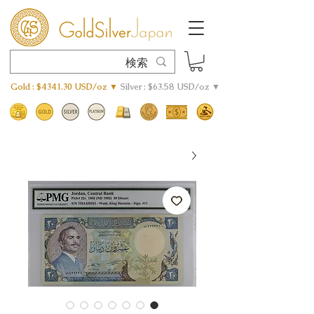
Gold : $4341.30 USD/oz ▼
Silver : $63.58 USD/oz ▼