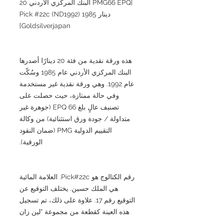
[PMG66 EPQ البنك المركزي الأردني 20
دينار 1985 (ND1992) Pick #22c
Goldsilverjapan]
هذه ورقة نقدية من فئة 20 دينارًا أصدرها
البنك المركزي الأردني عام 1985 وسُكّت
عام 1992. وهي ورقة نقدية غير مستخدمة
وفي حالة ممتازة، حيث حصلت على
تصنيف عالٍ بلغ 66 EPQ (جوهرة غير
متداولة / جودة ورق استثنائية) من وكالة
التقييم الدولية PMG (ضمان النقود
الورقية).
رقم الكتالوج هو Pick#22c. العلامة المائية
هي الملك حسين. يختلف التوقيع عن
التوقيع رقم 17. علاوة على ذلك، تم تسجيل
هذه العينة كقطعة من مجموعة "لين زان