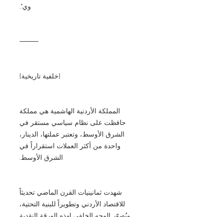
وي".
⸻
[خلفية تاريخية]
المملكة الأردنية الهاشمية هي مملكة
حافظت على نظام سياسي مستقر في
الشرق الأوسط، وتعتبر عملتها، الدينار،
واحدة من أكثر العملات استقراراً في
الشرق الأوسط.
شهدت ثمانينيات القرن الماضي تحديثاً
للاقتصاد الأردني وتطويراً للبنية التحتية،
ويُصوّر الوجه الخلفي لهذه الورقة النقدية