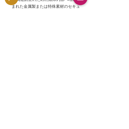
まれた金属製または特殊素材のセキュ
リティ糸です。
Q. この紙幣は希少ですか？
A. 流通済み品は比較的見られますが、
PMG66 EPQクラスの未使用高グレー
ド品は人気があります。
Q. アイルランド・ポンドとは何です
か？
A. ユーロ導入以前にアイルランド共和
国で使用されていた公式通貨です。