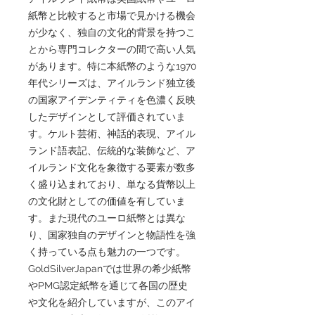
紙幣と比較すると市場で見かける機会
が少なく、独自の文化的背景を持つこ
とから専門コレクターの間で高い人気
があります。特に本紙幣のような1970
年代シリーズは、アイルランド独立後
の国家アイデンティティを色濃く反映
したデザインとして評価されていま
す。ケルト芸術、神話的表現、アイル
ランド語表記、伝統的な装飾など、ア
イルランド文化を象徴する要素が数多
く盛り込まれており、単なる貨幣以上
の文化財としての価値を有していま
す。また現代のユーロ紙幣とは異な
り、国家独自のデザインと物語性を強
く持っている点も魅力の一つです。
GoldSilverJapanでは世界の希少紙幣
やPMG認定紙幣を通じて各国の歴史
や文化を紹介していますが、このアイ