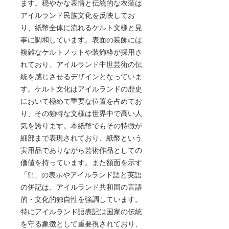
ます。穏やかな表情と伝統的な衣装は
アイルランド民族文化を反映してお
り、紙幣全体に流れるケルト文様と見
事に調和しています。表面の装飾には
複雑なケルトノットや装飾枠が採用さ
れており、アイルランド中世芸術の伝
統を感じさせるデザインとなっていま
す。ケルト文化はアイルランドの歴史
において極めて重要な位置を占めてお
り、その独特な文様は世界中で高い人
気を誇ります。本紙幣でもその特徴が
細部まで表現されており、紙幣という
実用品でありながら芸術作品としての
価値を持っています。また額面を示す
「£1」の表示やアイルランド語と英語
の併記は、アイルランド共和国の言語
的・文化的独自性を強調しています。
特にアイルランド語表記は国家の伝統
を守る象徴として重要視されており、