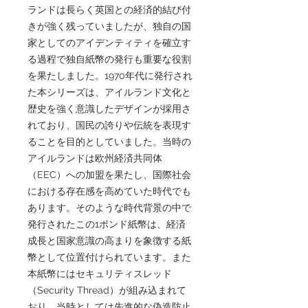
ランドは長らく英国との経済的結び付
きが強く残っていましたが、独自の国
家としてのアイデンティティを確立す
る過程で独自紙幣の発行も重要な役割
を果たしました。1970年代に発行され
た本シリーズは、アイルランド文化と
歴史を強く意識したデザインが採用さ
れており、国民の誇りや伝統を表現す
ることを目的としていました。当時の
アイルランドは欧州経済共同体
（EEC）への加盟を果たし、国際社会
における存在感を高めていた時代でも
あります。そのような時代背景の中で
発行されたこの1ポンド紙幣は、経済
成長と国家意識の高まりを象徴する紙
幣として位置付けられています。また
本紙幣にはセキュリティスレッド
（Security Thread）が組み込まれて
おり、当時としては先進的な偽造防止