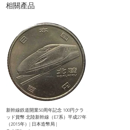
相關產品
新幹線鉄道開業50周年記念 100円クラ
新幹線鉄道開業50周年
ッド貨幣 北陸新幹線（E7系）平成27年
ッド貨幣 上越新幹線
（2015年）| 日本造幣局 |
（2015年）| 日本造幣