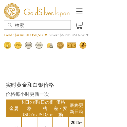
Gold : $4341.30 USD/oz ▼
Silver : $63.58 USD/oz ▼
实时黄金和白银价格
价格每小时更新一次
本日の価
前日の価
価格
最終更
金属
格
格
差・変
新日時
(USD/oz)
(USD/oz)
動
2026-