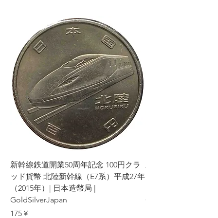
新幹線鉄道開業50周年記念 100円クラ
新幹線鉄道開業50周年
ッド貨幣 北陸新幹線（E7系）平成27年
ッド貨幣 上越新幹線
（2015年）| 日本造幣局 |
（2015年）| 日本造幣
GoldSilverJapan
GoldSilverJapan
價格
價格
175 ¥
175 ¥