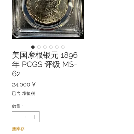
美国摩根银元 1896
年 PCGS 评级 MS-
62
價
24.000 ¥
格
已含 增值税
數量
*
無庫存