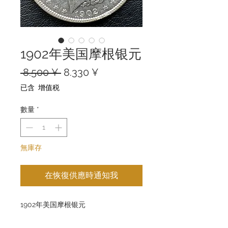
1902年美国摩根银元
一
促
 8.500 ¥ 
8.330 ¥
般
銷
已含 增值税
價
價
格
格
數量
*
無庫存
在恢復供應時通知我
1902年美国摩根银元