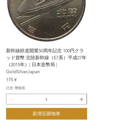
新幹線鉄道開業50周年記念 100円クラ
新幹線鉄道開業50周年
ッド貨幣 北陸新幹線（E7系）平成27年
ッド貨幣 上越新幹線
（2015年）| 日本造幣局 |
（2015年）| 日本造幣
GoldSilverJapan
GoldSilverJapan
價格
價格
175 ¥
175 ¥
已含 增值税
已含 增值税
新增至購物車