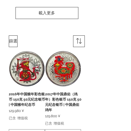
載入更多
篩選
2016年中国猴年彩色银
2017年中国鼎佑（鸡
币 150克 50元纪念银币
年）彩色银币 150克 50
| 中国猴年纪念币
元纪念银币 | 中国鼎佑
鸡年
價格
129.980 ¥
價格
129.800 ¥
已含 增值税
已含 增值税