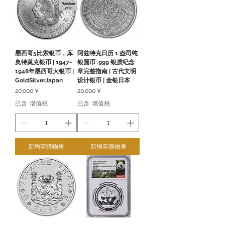
墨西哥5比索银币，库
阿兹特克日历 1 盎司纯
奥特莫克银币 | 1947-
银圆币 .999 银质纪念
1948年墨西哥大银币 |
章完整指南 | 古代文明
GoldSilverJapan
设计银币 | 金银日本
價格
價格
20.000 ¥
20.000 ¥
已含 增值税
已含 增值税
新增至購物車
新增至購物車