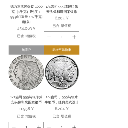
德力本店纯银锭 1000
1/4盎司.999纯银印第
克（1千克）[纯度：
安头像和鹰图案银币
99.9%][重量：1/千克]
價格
6.204 ¥
[银条]
已含 增值税
價格
454.063 ¥
已含 增值税
無庫存
新增至購物車
1/2盎司.999纯银印第
1/4盎司，.999纯银水
安头像和鹰图案银币
牛银币，经典美式设计
價格
價格
11.958 ¥
6.204 ¥
已含 增值税
已含 增值税