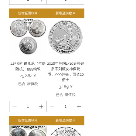
新增至購物車
新增至購物車
1.25盎司银几尼（年份
2026年英国1/10盎司银
随机）.999纯银
质不列颠女神像硬
币，.999纯银，面值20
價格
25.862 ¥
便士
已含 增值税
價格
3.189 ¥
已含 增值税
新增至購物車
新增至購物車