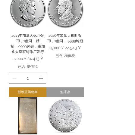
2013年加拿大枫叶银
2026年加拿大枫叶银
币，1盎司，精
币，1盎司，.9999纯银
制，.9999纯银，由加
一般價格
促銷價格
22.543 ¥
25.000 ¥
拿大皇家铸币厂发行
已含 增值税
一般價格
促銷價格
24.413 ¥
27.000 ¥
已含 增值税
新增至購物車
無庫存