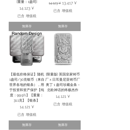
[重量：1盎司]
一般價格
促銷價格
13.417 ¥
14.123 ¥
價格
14.123 ¥
已含 增值税
已含 增值税
無庫存
無庫存
【最低价格保证】随机
[限量版] 英国皇家铸币
1盎司/30克银币（来自
厂 x 日耳曼尼亚铸币厂
世界各地的银条），用
奥丁 1 盎司珍藏金条 –
于投资和资产保护【纯
北欧神话的终极杰作
度：99.9%】【重量：
價格
14.121 ¥
31.1克】【银条】
已含 增值税
價格
14.121 ¥
已含 增值税
無庫存
無庫存