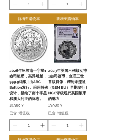
新增至購物車
新增至購物車
2026年纽埃南十字星1
2023年英国不列颠女神
盎司银币，高浮雕版，
1盎司银币，查理三世
999.9纯银 | 由ABC
首版肖像，精制未流通
Bullion发行。采用特殊
（GEM BU）早期发行 |
设计，描绘了南十字星
NGC评级现代英国银币
和澳大利亚的标志。
的魅力
價格
價格
19.980 ¥
19.980 ¥
已含 增值税
已含 增值税
新增至購物車
新增至購物車