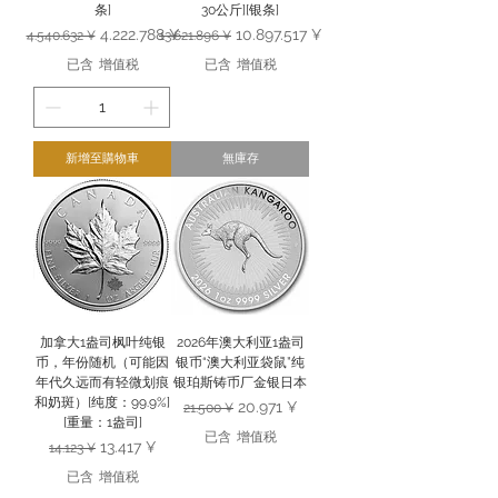
条]
30公斤][银条]
一般價格
促銷價格
一般價格
促銷價格
4.222.788 ¥
10.897.517 ¥
4.540.632 ¥
13.621.896 ¥
已含 增值税
已含 增值税
新增至購物車
無庫存
加拿大1盎司枫叶纯银
2026年澳大利亚1盎司
币，年份随机（可能因
银币“澳大利亚袋鼠”纯
年代久远而有轻微划痕
银珀斯铸币厂金银日本
和奶斑）[纯度：99.9%]
一般價格
促銷價格
20.971 ¥
21.500 ¥
[重量：1盎司]
已含 增值税
一般價格
促銷價格
13.417 ¥
14.123 ¥
已含 增值税