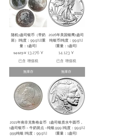
随机1盎司银币（带奶
2026年美国银鹰1盎司
斑）[纯度：99.9%][重
纯银币[纯度：99.9%]
量：1盎司]
[重量：1盎司]
一般價格
促銷價格
價格
13.276 ¥
14.123 ¥
14.123 ¥
已含 增值税
已含 增值税
無庫存
無庫存
2021年南非克鲁格金币
1盎司银质水牛圆币，
1盎司银币 – 牛奶斑点 –
纯银.999 [纯度：99.9%]
.999纯银 [纯度：99.9%]
[重量：1盎司]