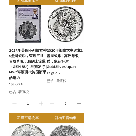
2023年英国不列颠女神
2020年加拿大幸运龙1
1盎司银币，查理三世
盎司银币 | 高浮雕银
首版肖像，精制未流通
币，象征好运 |
（GEM BU）早期发行 |
GoldSilverJapan
NGC评级现代英国银币
價格
22.980 ¥
的魅力
已含 增值税
價格
19.980 ¥
已含 增值税
新增至購物車
新增至購物車