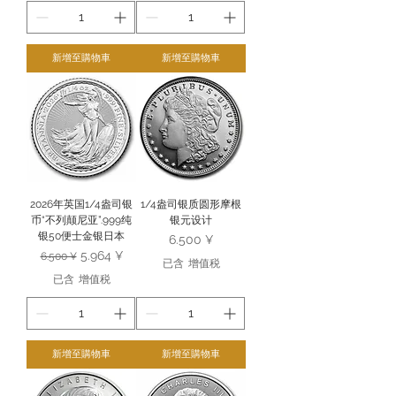
新增至購物車
新增至購物車
2026年英国1/4盎司银
1/4盎司银质圆形摩根
币“不列颠尼亚”.999纯
银元设计
银50便士金银日本
價格
6.500 ¥
一般價格
促銷價格
5.964 ¥
6.500 ¥
已含 增值税
已含 增值税
新增至購物車
新增至購物車