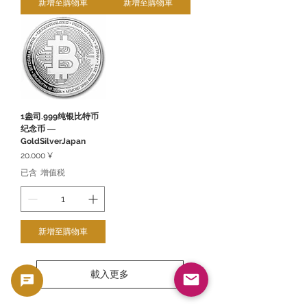
新增至購物車
新增至購物車
1盎司.999纯银比特币
纪念币 ―
GoldSilverJapan
價格
20.000 ¥
已含 增值税
新增至購物車
載入更多