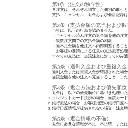
第1条（注文の独立性）
各注文は、それぞれ独立した個別の取引と
支払、キャンセル、返金および会計記録は
第2条（支払金額の充当および振
当社は、以下の行為を認めません。
・キャンセル済み注文の返金額を他の注文
・複数注文間での支払金額の相殺
・過不足金額を他注文へ内部調整すること
・お客様の要請による任意の支払振替処理
すべての支払は、当該注文に対してのみ適
第3条（過剰入金および重複入金
過剰入金または重複入金が確認された場合
当該金額を他の注文へ充当すること、また
第4条（返金方法および優先順位
返金は、以下の優先順位に基づき処理いた
クレジットカード決済の場合：当該カード
銀行振込の場合：お客様指定の銀行口座へ
銀行口座情報が提供されない場合：注文時
第5条（返金情報の不備）
返金に必要な情報が不足、不正確、または