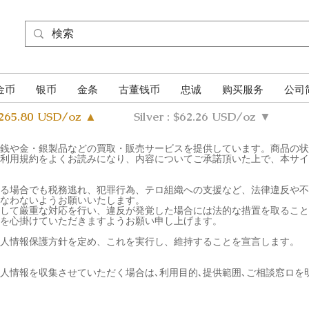
金币
银币
金条
古董钱币
忠诚
购买服务
公司
4265.80 USD/oz ▲
Silver : $62.26 USD/oz ▼
銭や金・銀製品などの買取・販売サービスを提供しています。商品の状
利用規約をよくお読みになり、内容についてご承諾頂いた上で、本サイ
る場合でも税務逃れ、犯罪行為、テロ組織への支援など、法律違反や不
なわないようお願いいたします。
して厳重な対応を行い、違反が発覚した場合には法的な措置を取ること
を心掛けていただきますようお願い申し上げます。
人情報保護方針を定め、これを実行し、維持することを宣言します。
人情報を収集させていただく場合は､利用目的､提供範囲､ご相談窓ロを