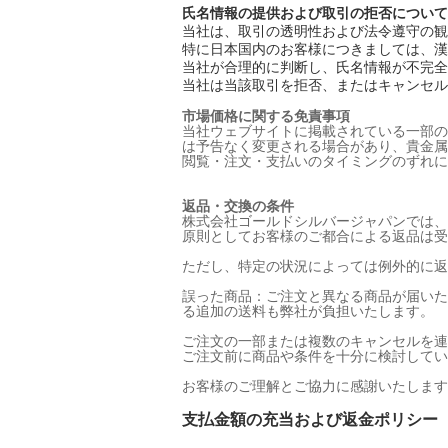
氏名情報の提供および取引の拒否について
当社は、取引の透明性および法令遵守の観
特に日本国内のお客様につきましては、漢
当社が合理的に判断し、氏名情報が不完全
当社は当該取引を拒否、またはキャンセル
市場価格に関する免責事項
当社ウェブサイトに掲載されている一部の
は予告なく変更される場合があり、貴金属
閲覧・注文・支払いのタイミングのずれに
返品・交換の条件
株式会社ゴールドシルバージャパン
では、
原則としてお客様のご都合による返品は受
ただし、特定の状況によっては例外的に返
誤った商品：ご注文と異なる商品が届いた
る追加の送料も弊社が負担いたします。
ご注文の一部または複数のキャンセルを連
ご注文前に商品や条件を十分に検討してい
お客様のご理解とご協力に感謝いたします
支払金額の充当および返金ポリシー