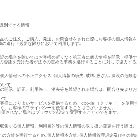
が識別できる情報
品のご注文、ご購入、発送、お問合せをされた際にお客様の個人情報を
務の進行上必要な限りにおいて利用します｡
記の場合を除いてはお客様の断りなく第三者に個人情報を開示・提供す
その委託を受けた者が法令の定める事務を遂行することに対して協力する
個人情報への不正アクセス､個人情報の紛失､破壊､改ざん､漏洩の危険
ついて
の開示、訂正、利用停止、消去等を希望される場合は、問合せ先よりお
ついて
様によりよいサービスを提供するため、cookie （クッキー）を使
く、お客様のプライバシーを侵害することはございません。
れを希望されない場合はブラウザの設定で変更することができます。
収集する個人情報、利用目的等の個人情報の取り扱い変更を行う際は、
この方針を実行するため､個人情報本方針､個人情報管理規定及びその他の