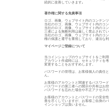
続的に改善していきます｡
著作権に関する免責事項
ロゴ、画像、ウェブサイト内のコンテンツ
当社のロゴ、画像、ウェブサイト内のコン
当社のロゴ、画像、ウェブサイト内のコン
三者による無断利用は厳しく禁止されてい
当社のロゴ、画像、ウェブサイト内のコン
権の保護と遵守を重視しており、違法な利
マイページご登録について
当コインショップのウェブサイトをご利用
アカウント作成時には、セキュリティを考
変更することをおすすめします。
パスワードの管理は、お客様個人の責任と
ん。
お客様のアカウントと関連するパスワード
パスワードの第三者への開示や共有はお控
パスワードを忘れた場合や不正アクセスの
お客様のアカウントとパスワードの安全性
善を尽くしていますが、お客様ご自身のパ
インショップは負いません。