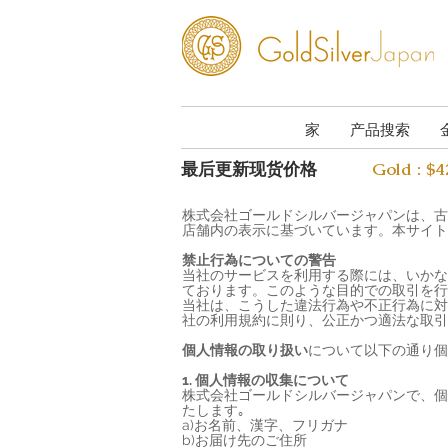
家
产品搜索
最后更新现货价格
Gold : $
株式会社ゴールドシルバージャパンは、古
店舗内の表示に基づいています。本サイト
禁止行為についての警告
当社のサービスを利用する際には、いかな
ております。このような目的での取引を行
当社は、こうした違法行為や不正行為に対
社の利用規約に則り、公正かつ適法な取引
個人情報の取り扱い
について以下の通り個
1. 個人情報の収集について
株式会社ゴールドシルバージャパンで、個
たします｡
a)お名前、漢字、フリガナ
b)お届け先のご住所