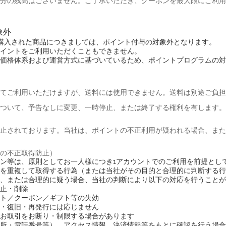
分の残高はございません。ご了承いただき、クーポンを最大限にご利用
象外
にて落札・購入された商品につきましては、ポイント付与の対象外となります。
イントをご利用いただくこともできません。
価格体系および運営方式に基づいているため、ポイントプログラムの対
てご利用いただけますが、送料には使用できません。送料は別途ご負担
ついて、予告なしに変更、一時停止、または終了する権利を有します。
止されております。当社は、ポイントの不正利用が疑われる場合、また
の不正取得防止）
ン等は、原則としてお一人様につき1アカウントでのご利用を前提とし
を重複して取得する行為（または当社がその目的と合理的に判断する行
、または合理的に疑う場合、当社の判断により以下の対応を行うことが
止・削除
ト／クーポン／ギフト等の失効
・復旧・再発行には応じません
お取引をお断り・制限する場合があります
所・電話番号等）、アクセス情報、決済情報等をもとに確認を行う場合