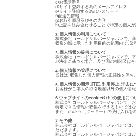
c)お電話番号
d)サイト登録する為のメールアドレス
e)サイト登録する為のパスワード
f)配送先情報
g)お取引履歴及びその内容
h)上記を組み合わせることで特定の個人
2. 個人情報の利用について
株式会社ゴールドシルバージャパンで、商
収集の際に示した利用目的の範囲内で､業
3. 個人情報の提供について
株式会社ゴールドシルバージャパンで、下
a)法令に基づく場合、及び国の機関又は
4. 個人情報の管理について
当社は､収集した個人情報の正確性を保ち､
5. 個人情報の開示､訂正､利用停止､消去に
お客様がご本人の取引履歴以外の個人情報
6.ウェブサイトのcookie(ｸｯｷ-)の使用に
株式会社ゴールドシルバージャパンで、お客
特定できる情報の収集を行えるものではな
また、cookie （クッキー）の受け入
7. その他
株式会社ゴールドシルバージャパンでは、
ただきます。
株式会社ゴールドシルバージャパンでは､