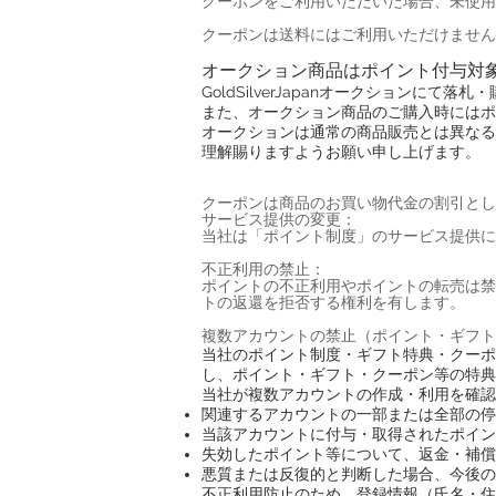
クーポンをご利用いただいた場合、未使用
クーポンは送料にはご利用いただけません
オークション商品はポイント付与対
GoldSilverJapanオークション
また、オークション商品のご購入時にはポ
オークションは通常の商品販売とは異なる
理解賜りますようお願い申し上げます。
クーポンは商品のお買い物代金の割引とし
サービス提供の変更：
当社は「ポイント制度」のサービス提供に
不正利用の禁止：
ポイントの不正利用やポイントの転売は禁
トの返還を拒否する権利を有します。
複数アカウントの禁止（ポイント・ギフト
当社のポイント制度・ギフト特典・クーポ
し、ポイント・ギフト・クーポン等の特典
当社が複数アカウントの作成・利用を確認
関連するアカウントの一部または全部の停
当該アカウントに付与・取得されたポイン
失効したポイント等について、返金・補償
悪質または反復的と判断した場合、今後の
不正利用防止のため、登録情報（氏名・住