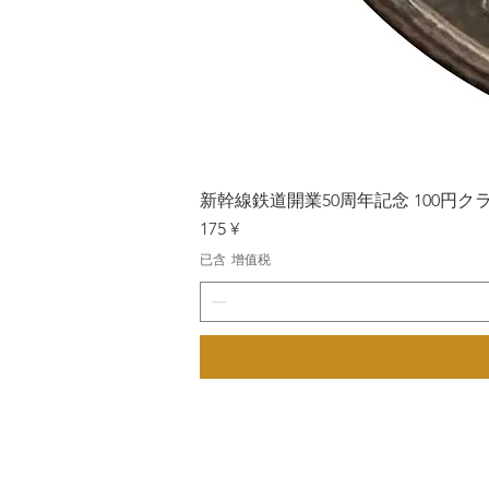
新幹線鉄道開業50周年記念 100円クラッド
價格
175 ¥
已含 增值税