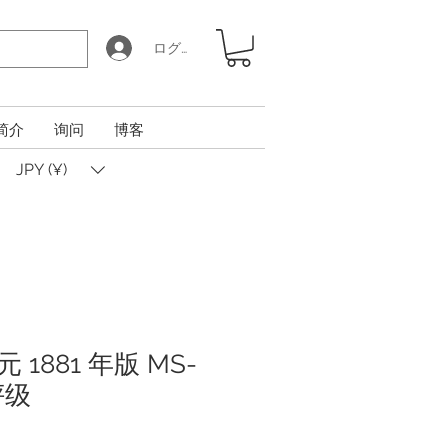
ログイン
简介
询问
博客
JPY (¥)
1881 年版 MS-
评级