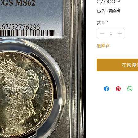
價
27.000 ¥
格
已含 增值税
數量
*
無庫存
在恢復