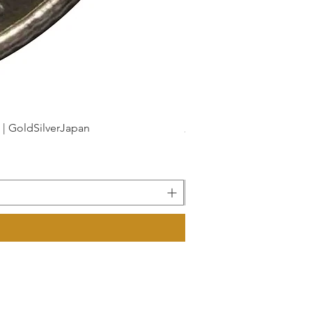
dSilverJapan
新幹線鉄道開業50周年記念 1
價格
175 ¥
已含 增值税