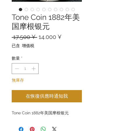
Tone Coin 1882年美
国摩根银元
一
促
 17.500 ¥ 
14.000 ¥
般
銷
已含 增值税
價
價
格
格
數量
*
無庫存
在恢復供應時通知我
Tone Coin 1882年美国摩根银元