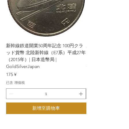
新幹線鉄道開業50周年記念 100円クラ
新幹線鉄道開業50周年
ッド貨幣 北陸新幹線（E7系）平成27年
ッド貨幣 上越新幹線
（2015年）| 日本造幣局 |
（2015年）| 日本造幣
GoldSilverJapan
GoldSilverJapan
價格
價格
175 ¥
175 ¥
已含 增值税
已含 增值税
新增至購物車