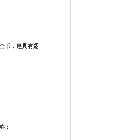
金币，是
具有逻
略：