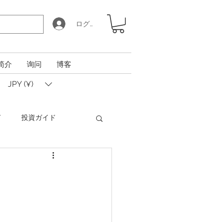
ログイン
简介
询问
博客
JPY (¥)
ド
投資ガイド
Coin Calculator Q&A