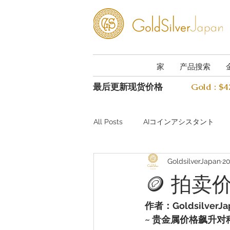
家
产品搜索
最后更新现货价格
Gold : $
All Posts
AIコインアシスタント
GoldsilverJapan
2
Investing guide Q&A
Preciou
🪙 拍
AI Coin Assistant Q&A
Coin A
作者：GoldsilverJa
~ 贵金属价格飙升