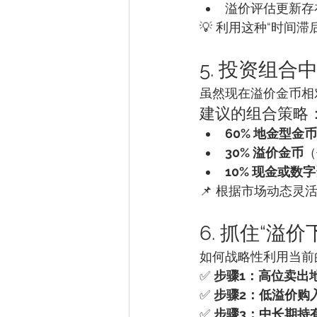
溢价评估更新存
💡 利用这种“时间滞
5. 投资组
虽然现在溢价金币相
建议的组合策略
60% 地金型金币
30% 溢价金币
（
10% 现金或数
📌 根据市场动态
6. 抓住“溢
如何战略性利用当前
✅ 
步骤1：高位卖出
✅ 
步骤2：低溢价购
✅ 
步骤3：中长期持