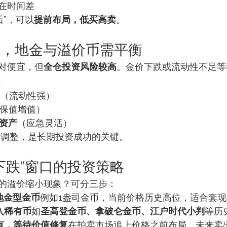
在时间差
后”，可以
提前布局，低买高卖
。
合中，地金与溢价币需平衡
对便宜，但
全仓投资风险较高
。金价下跌或流动性不足等
：
（流动性强）
保值增值）
字资产
（应急灵活）
灵活调整，是长期投资成功的关键。
价下跌”窗口的投资策略
的溢价缩小现象？可分三步：
地金型金币
例如1盎司金币，当前价格历史高位，适合套现
入稀有币
如
圣高登金币、拿破仑金币、江户时代小判
等历
有，等待价值修复
在拍卖市场追上价格之前布局，未来卖