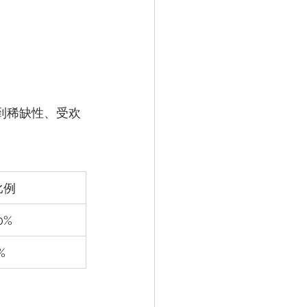
到稀缺性、受欢
比例
0%
%