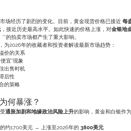
金属市场经历了剧烈的变化。目前，黄金现货价格已接近 
每
元
，接近历史最高水平。如此快速的价格上涨，对
金银地
）**的拍卖市场都产生了重大影响。
，为2026年的收藏者和投资者解读最新市场趋势：
溢价的关系
便宜”现象
佳出售时机
滞后性
合的策略
银为何暴涨？
，受
通胀加剧和地缘政治风险上升
的影响，黄金和白银作为
的约1700美元 → 上涨至2026年的 
3800美元