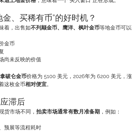
未追上地金价格
，意味着一个“买入窗口”正在形成。
卖地金、买稀有币”的好时机？
味着，出售如
不列颠金币、鹰洋、枫叶金币
等地金币可以
价金币
复
场尚未反映的价值
拿破仑金币
价格为 5100 美元，2026年为 6200 美
着这枚金币
相对便宜
。
反应滞后
的现货市场不同，
拍卖市场通常有数月准备期
，例如：
、预展等流程耗时