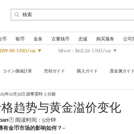
金币
银币
金条
古董钱币
忠诚
购买服务
公司
4289.90 USD/oz ▼
Silver : $62.26 USD/oz ▼
​コイン価値計算
売却ガイド
購入ガイド
貴金属ガイ
025年12月31日
讀畢需時 3 分鐘
s Metals Guide Q&A
Buying Guide Q&A
Selling guide Q&A
卖价格趋势与黄金溢价变化
uthentication Guide
pan
🕒 阅读时间：5分钟
对稀有金币市场的影响如何？~