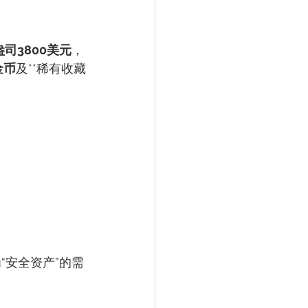
盎司3800美元
，
金币
及**稀有收藏
“安全资产”的需