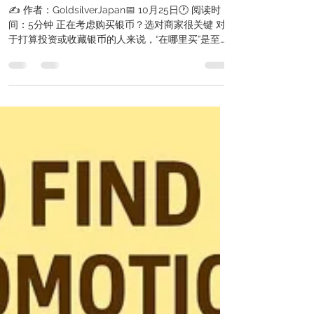
指南
✍️ 作者：GoldsilverJapan📅 10月25日🕐 阅读时
间：5分钟 正在考虑购买银币？选对商家很关键 对
于打算投资或收藏银币的人来说，“在哪里买”是至关
重要的一步。除了价格和种类外，您还需要关注：
是否为正品 未来的转售价值 是否有完善的售后服务
本文将为您介绍 日本境内值得信赖的银币销售商 ，
并从其特点、服务、价格透明度、售后支持等方面
进行比较，帮助初学者也能安心购入。 银币为什么
受欢迎？ 我们先简单回顾一下银币作为投资和收藏
品的魅力： ✅ 银币的优势 相较黄金价格更亲民，门
槛低 在全球范围内被广泛交易，流动性强 某些银币
具有法定货币价值 具备历史与艺术价值，深受收藏
者青睐 可作为通胀对冲手段和实物资产配置方式 正
因如此，银币在日本也逐渐成为仅次于金币的热门
投资对象。 🔍 购买银币时应关注的几点 1. 商家是否
具有可信度 查看其营业历史、用户评价（如
Google 评论、社交媒体口碑）等。 2. 是否提供带
鉴定证书的银币 经由 PCGS 或 NGC 等第三方权威
机构评级的银币，在真伪与品相方面更有保障。 3.