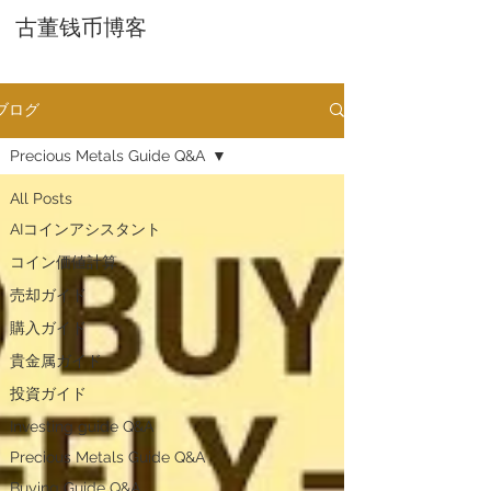
古董钱币博客
ブログ
Precious Metals Guide Q&A
All Posts
AIコインアシスタント
​コイン価値計算
売却ガイド
購入ガイド
貴金属ガイド
投資ガイド
Investing guide Q&A
Precious Metals Guide Q&A
Buying Guide Q&A