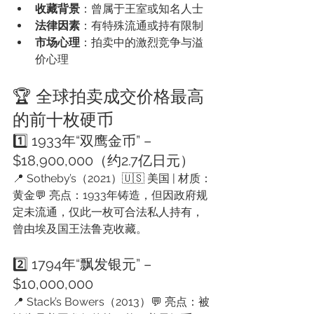
收藏背景
：曾属于王室或知名人士
法律因素
：有特殊流通或持有限制
市场心理
：拍卖中的激烈竞争与溢
价心理
🏆 全球拍卖成交价格最高
的前十枚硬币
1️⃣ 1933年“双鹰金币” – 
$18,900,000（约2.7亿日元）
📍 Sotheby’s（2021）🇺🇸 美国 | 材质：
黄金💬 亮点：1933年铸造，但因政府规
定未流通，仅此一枚可合法私人持有，
曾由埃及国王法鲁克收藏。
2️⃣ 1794年“飘发银元” – 
$10,000,000
📍 Stack’s Bowers（2013）💬 亮点：被