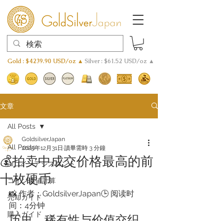
Gold : $4239.90 USD/oz ▲
Silver : $61.52 USD/oz ▲
文章
All Posts
GoldsilverJapan
All Posts
2025年12月31日
讀畢需時 3 分鐘
💰拍卖中成交价格最高的前
AIコインアシスタント
十枚硬币
​コイン価値計算
📸 作者：GoldsilverJapan🕒 阅读时
売却ガイド
间：4分钟
購入ガイド
历史、稀有性与价值交织