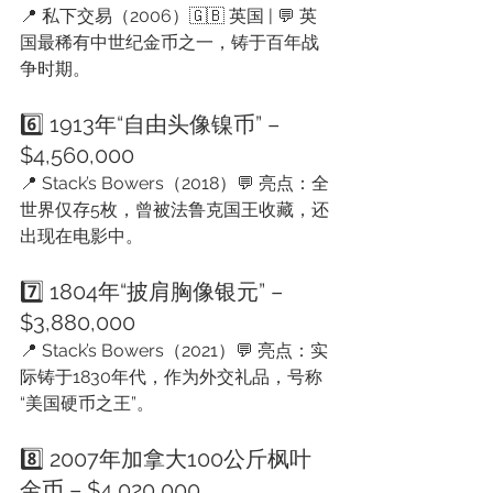
📍 私下交易（2006）🇬🇧 英国 | 💬 英
国最稀有中世纪金币之一，铸于百年战
争时期。
6️⃣ 1913年“自由头像镍币” – 
$4,560,000
📍 Stack’s Bowers（2018）💬 亮点：全
世界仅存5枚，曾被法鲁克国王收藏，还
出现在电影中。
7️⃣ 1804年“披肩胸像银元” – 
$3,880,000
📍 Stack’s Bowers（2021）💬 亮点：实
际铸于1830年代，作为外交礼品，号称
“美国硬币之王”。
8️⃣ 2007年加拿大100公斤枫叶
金币 – $4,020,000