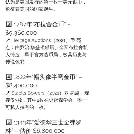
认为是美国发行的第一枚一美元银币，
象征着美国的国家诞生。
3️⃣ 1787年“布拉舍金币” – 
$9,360,000
📍 Heritage Auctions（2021）💬 亮
点：由乔治·华盛顿邻居、金匠布拉舍私
人铸造，早于官方造币局，极具历史与
传说色彩。
4️⃣ 1822年“帽头像半鹰金币” – 
$8,400,000
📍 Stack’s Bowers（2021）💬 亮点：现
存仅3枚，其中2枚在史密森学会，唯一
可私人持有的一枚。
5️⃣ 1343年“爱德华三世金弗罗
林” – 估价 $6,800,000