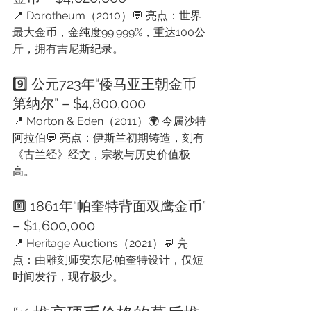
📍 Dorotheum（2010）💬 亮点：世界
最大金币，金纯度99.999%，重达100公
斤，拥有吉尼斯纪录。
9️⃣ 公元723年“倭马亚王朝金币
第纳尔” – $4,800,000
📍 Morton & Eden（2011）🌍 今属沙特
阿拉伯💬 亮点：伊斯兰初期铸造，刻有
《古兰经》经文，宗教与历史价值极
高。
🔟 1861年“帕奎特背面双鹰金币” 
– $1,600,000
📍 Heritage Auctions（2021）💬 亮
点：由雕刻师安东尼·帕奎特设计，仅短
时间发行，现存极少。