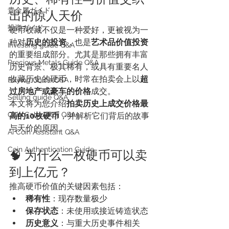
貴金属ガイド
出的惊人天价
投資ガイド
硬币收藏不仅是一种爱好，更被视为一
种对
历史的投资
，也是
艺术品价值投资
Investing guide Q&A
的重要组成部分。尤其是那些拥有丰富
Precious Metals Guide Q&A
历史背景、极其稀有，或具有重要名人
收藏历史的硬币，时常在拍卖会上以
超
Buying Guide Q&A
过房地产或豪车的价格
成交。
Selling guide Q&A
本文将为您介绍
拍卖历史上成交价格最
Coin Calculator Q&A
高的10枚硬币
，并解析它们背后的故事
与天价的原因。
AI Coin Assistant Q&A
Coin Authentication Guide
🧠 为什么一枚硬币可以卖
到上亿元？
推高硬币价值的关键因素包括：
稀有性
：现存数量极少
保存状态
：未使用或接近铸造状态
历史意义
：与重大历史事件相关