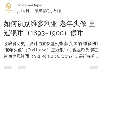
GoldsilverJapan
5月17日
讀畢需時 5 分鐘
如何识别维多利亚“老年头像”皇
冠银币（1893–1900）假币
收藏者历史、设计与防伪鉴别指南 英国的 维多利亚
“老年头像”（Old Head）皇冠银币，也被称为 第三
肖像皇冠银币（3rd Portrait Crown），是维多利亚
时代晚期最具代表性的银币之一。该币发行于1893
年至1900年之间，将大英帝国的权威象征与英国钱
币史上最经典的设计之一——贝内代托·皮斯特鲁奇
（Benedetto Pistrucci）创作的“圣乔治屠龙图”完美
结合。 由于其极高的人气与银价值，近年来市场上
开始大量出现伪造品。一些假币乍看之下似乎可
信，但仔细观察后会发现许多设计与压印上的问
题。 本文将帮助收藏者了解： 这枚银币的重要历史
背景 它精美而经典的设计 以及最重要的：如何在购
买前识别假币 历史意义 维多利亚“老年头像”皇冠银