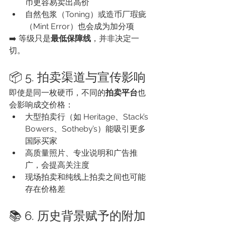
币更容易卖出高价
自然包浆（Toning）或造币厂瑕疵
（Mint Error）也会成为加分项
➡️ 等级只是
最低保障线
，并非决定一
切。
📦 5. 拍卖渠道与宣传影响
即使是同一枚硬币，不同的
拍卖平台
也
会影响成交价格：
大型拍卖行（如 Heritage、Stack’s 
Bowers、Sotheby’s）能吸引更多
国际买家
高质量照片、专业说明和广告推
广，会提高关注度
现场拍卖和纯线上拍卖之间也可能
存在价格差
📚 6. 历史背景赋予的附加