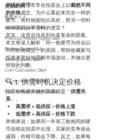
评级的硬币
常常在拍卖会上以
截然不同
貴金属ガイド
的价格
成交。为什么看起来完全一样的
投資ガイド
硬币，有时候能拍出高价，而另一些时
候却卖得出乎意料的便宜？
Investing guide Q&A
其实，这背后涉及到许多复杂的因素。
Precious Metals Guide Q&A
本文将深入解析「同一枚硬币为何会以
Buying Guide Q&A
不同价格成交」的原因，帮助收藏家与
投资者更好地理解市场波动，并做出更
Selling guide Q&A
明智的判断。
Coin Calculator Q&A
🔍 1. 供需时机决定价格
AI Coin Assistant Q&A
拍卖价格最关键的因素就是「
供需关
Coin Authentication Guide
系
」。
高需求 × 低供应 = 价格上涨
低需求 × 高供应 = 价格下跌
举例来说：如果同一年有三枚相同的硬
币连续在拍卖中出现，买家的竞争就会
减弱，价格可能会下降。反之，如果每