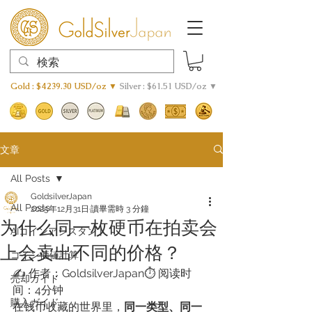
Gold : $4239.30 USD/oz ▼
Silver : $61.51 USD/oz ▼
文章
All Posts
GoldsilverJapan
All Posts
2025年12月31日
讀畢需時 3 分鐘
为什么同一枚硬币在拍卖会
AIコインアシスタント
上会卖出不同的价格？
​コイン価値計算
✍️ 作者：GoldsilverJapan⏱️ 阅读时
売却ガイド
间：4分钟
購入ガイド
在钱币收藏的世界里，
同一类型、同一