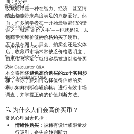
间：5分钟
貴金属ガイド
收藏硬币是一种在智力、经济，甚至情
感上都能带来高度满足的兴趣爱好。然
投資ガイド
而，许多初学者在一开始最容易犯的错
Investing guide Q&A
误之一就是“高价入手”——也就是说，以
Precious Metals Guide Q&A
远高于实际价值的价格购买了硬币。
无论是在网上、展会、拍卖会还是实体
Buying Guide Q&A
店，收藏币市场常常缺乏价格透明度，
Selling guide Q&A
如果信息不足，就很容易被迫以溢价买
入。
Coin Calculator Q&A
本文将围绕
避免高价购买的12个实用步
AI Coin Assistant Q&A
骤
，带你了解如何选择值得信赖的卖
家、如何判断合理价格、进行有效市场
Coin Authentication Guide
调查，并掌握正确的价值判断方法。
🔍 为什么人们会高价买币？
常见心理因素包括：
情绪性购买
：被稀有设计或限量发
行吸引，丧失冷静判断力