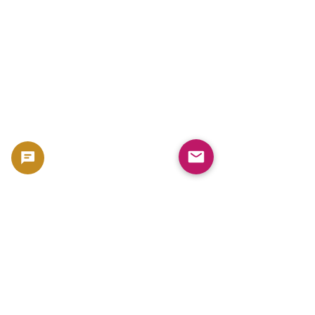
🪙 如何避免在收藏币上吃亏：防止高价入手的
完整指南