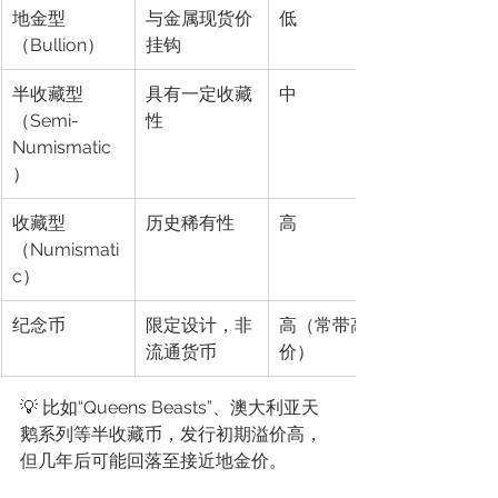
地金型
与金属现货价
低
（Bullion）
挂钩
半收藏型
具有一定收藏
中
（Semi-
性
Numismatic
）
收藏型
历史稀有性
高
（Numismati
c）
纪念币
限定设计，非
高（常带高溢
流通货币
价）
💡 比如“Queens Beasts”、澳大利亚天
鹅系列等半收藏币，发行初期溢价高，
但几年后可能回落至接近地金价。