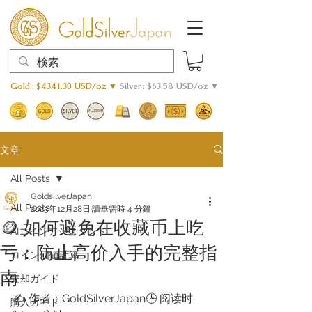
Gold : $4341.30 USD/oz ▼
Silver : $63.58 USD/oz ▼
文章
All Posts
GoldsilverJapan
All Posts
2025年12月28日
讀畢需時 4 分鐘
🪙 如何避免在收藏币上吃
AIコインアシスタント
亏：防止高价入手的完整指
​コイン価値計算
南
売却ガイド
✍️ 作者：GoldSilverJapan🕒 阅读时
購入ガイド