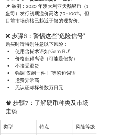
📌 举例：2020 年澳大利亚天鹅银币（1
盎司）发行初期溢价高达 70–100%。但
目前市场价格已趋近于银的现货价。
❌ 步骤6：警惕这些“危险信号”
购买时请特别注意以下风险：
使用含糊术语如“Gem BU”
价格低得离谱（可能是假货）
不接受退货
强调“仅剩一件！”等紧迫词语
运费异常高
无认证却标价数万日元
🧠 步骤7：了解硬币种类及市场
走势
类型
特点
风险等级