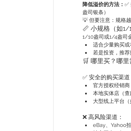
降低溢价的方法：
✅
盎司银条）
💡 但要注意：规
📏 小规格（如1
1/10盎司或1/4
适合少量购买或
若是投资，推荐
🛒 哪里买？哪
✅ 安全的购买渠道
官方授权经销商（如 
本地实体店（查
大型线上平台（如 A
❌ 高风险渠道：
eBay、Yaho