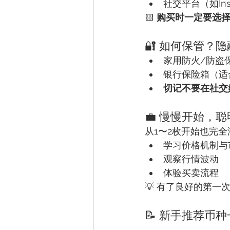
社交平台（如Inst
🟨 
购买时一定要选择
🔐 如何保管？
家用防火/防盗
银行保险箱（适
切记不要在社交
💼 慢慢开始，
从1〜2枚开始也完
学习价格机制与
观察行情波动
体验买卖流程
💡 有了良好的第
📝 新手推荐币