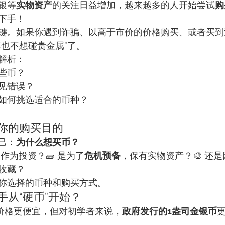
银等
实物资产
的关注日益增加，越来越多的人开始尝试
购
下手！
键。如果你遇到诈骗、以高于市价的价格购买、或者买到
再也不想碰贵金属”了。
解析：
些币？
见错误？
如何挑选适合的币种？
确你的购买目的
己：
为什么想买币？
作为投资？🧱 是为了
危机预备
，保有实物资产？🎨 还
收藏？
你选择的币种和购买方式。
手从“硬币”开始？
价格更便宜，但对初学者来说，
政府发行的1盎司金银币