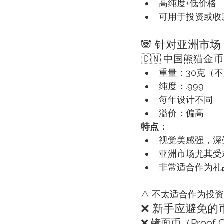
高纯度+低价格
可用于投资或收
🐼 针对亚洲市
🇨🇳 中国熊猫金
重量：30克（不
纯度：.999
每年设计不同
溢价：偏高
特点：
视觉美感强，深
亚洲市场尤其受
非常适合作为礼
⚠️ 不太适合作为
❌ 新手应避免的
❌ 镜面币（Proof C