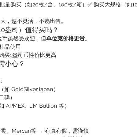
 批量购买（如20枚/盒、100枚/箱）✅ 购买大规格（如1
格越大，越不灵活，不易出售。
/10盎司）值得买吗？
盎司金币虽然受欢迎，但
单位克价格更贵
。
礼品使用
购买1盎司币性价比更高
里需小心？
：
GoldSilverJapan）
口碑）
PMEX、JM Bullion 等）
o拍卖、Mercari等 → 有真有假，需谨慎