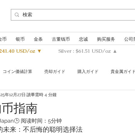
金币
银币
金条
古董钱币
忠诚
购买服务
公司
4241.40 USD/oz ▼
Silver : $61.51 USD/oz ▲
​コイン価値計算
売却ガイド
購入ガイド
貴金属ガイ
025年12月27日
讀畢需時 4 分鐘
s Metals Guide Q&A
Buying Guide Q&A
Selling guide Q&A
购币指南
uthentication Guide
erJapan🕒 阅读时间：5分钟
的未来：不后悔的聪明选择法