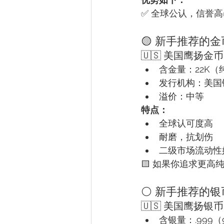
✅ 全球公认，信誉高
🟡 新手推荐的金
🇺🇸 美国鹰扬金
含金量：22K（
发行机构：美国
溢价：中等
特点：
全球认可度高
耐磨，抗划伤
二级市场流动性
🟨 如果你追求更高
⚪ 新手推荐的银
🇺🇸 美国鹰扬银
含银量：.999（9