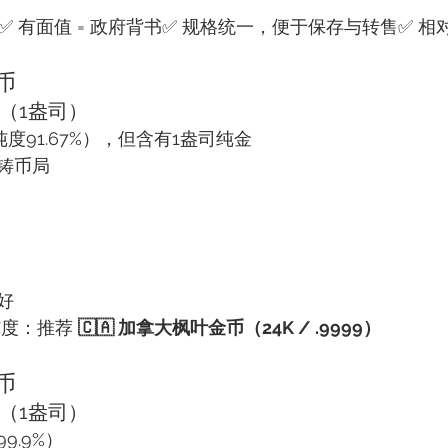
✅ 有面值 = 政府背书✅ 规格统一，便于保存与转售✅ 相
币
币（1盎司）
纯度91.67%），但含有1盎司纯金
铸币局
好
纯度：推荐 
🇨🇦 加拿大枫叶金币（24K / .9999）
币
币（1盎司）
9.9%）