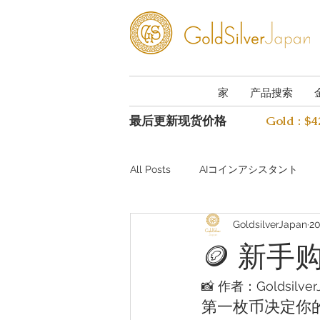
家
产品搜索
最后更新现货价格
Gold : $
All Posts
AIコインアシスタント
GoldsilverJapan
2
Investing guide Q&A
Preciou
🪙 新手
AI Coin Assistant Q&A
Coin A
📸 作者：Goldsilv
第一枚币决定你