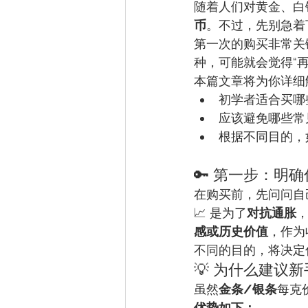
随着人们对黄金、白
币
。不过，先别急着
第一次的购买非常关
种，可能就会觉得“
本篇文章将为你详细
初学者适合买哪
应该避免哪些常
根据不同目的，
🔑 第一步：明
在购买前，先问问自
📈 是为了
对抗通胀
，
感或历史价值
，作为
不同的目的，将决定
💡 为什么建议新
虽然
金条/银条
每克
优势如下：