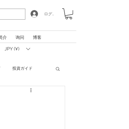
ログイン
简介
询问
博客
JPY (¥)
ド
投資ガイド
Coin Calculator Q&A