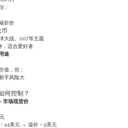
但：
幅折价
念币
球大战、007等主题
币种，适合爱好者
用途
价值，但：
新手风险大
？如何控制？
 - 市场现货价
元
4美元 → 溢价 = 9美元