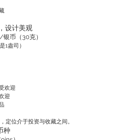
藏
场，设计美观
币/银币（30克）
是1盎司）
受欢迎
欢迎
品
投资，定位介于投资与收藏之间。
币种
oins）