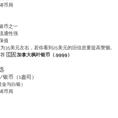
铸币局
银币之一
流通性强
保值
约为35美元左右，若你看到25美元的旧信息要提高警惕。
荐 
🇨🇦 加拿大枫叶银币（.9999）
选
币/银币（1盎司）
（黄金与白银）
铸币局