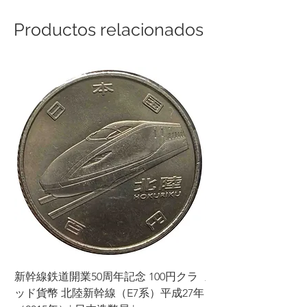
Productos relacionados
新幹線鉄道開業50周年記念 100円クラ
新幹線鉄道開業50周年
ッド貨幣 北陸新幹線（E7系）平成27年
ッド貨幣 上越新幹線