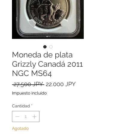
Moneda de plata
Grizzly Canadá 2011
NGC MS64
Precio
Precio
 27.500 JPY 
22.000 JPY
de
Impuesto incluido
oferta
Cantidad
*
Agotado