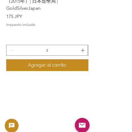
（2015年）| 日本造幣局 |
（2015年）| 日本造幣
GoldSilverJapan
GoldSilverJapan
Precio
Precio
175 JPY
175 JPY
Impuesto incluido
Impuesto incluido
Agregar al carrito