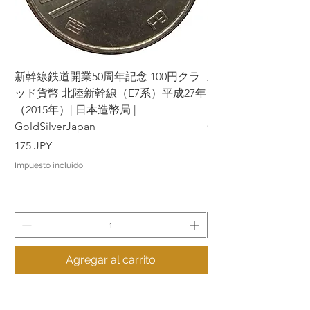
新幹線鉄道開業50周年記念 100円クラ
新幹線鉄道開業50周年
ッド貨幣 北陸新幹線（E7系）平成27年
ッド貨幣 上越新幹線
（2015年）| 日本造幣局 |
（2015年）| 日本造幣
GoldSilverJapan
GoldSilverJapan
Precio
Precio
175 JPY
175 JPY
Impuesto incluido
Impuesto incluido
Agregar al carrito