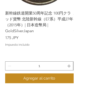
新幹線鉄道開業50周年記念 100円クラ
新幹線鉄道開業50周年
ッド貨幣 北陸新幹線（E7系）平成27年
ッド貨幣 上越新幹線
（2015年）| 日本造幣局 |
（2015年）| 日本造幣
GoldSilverJapan
GoldSilverJapan
Precio
Precio
175 JPY
175 JPY
Impuesto incluido
Impuesto incluido
Agregar al carrito