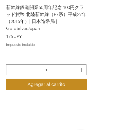
新幹線鉄道開業50周年記念 100円クラ
新幹線鉄道開業50周年
ッド貨幣 北陸新幹線（E7系）平成27年
ッド貨幣 上越新幹線
（2015年）| 日本造幣局 |
（2015年）| 日本造幣
GoldSilverJapan
GoldSilverJapan
Precio
Precio
175 JPY
175 JPY
Impuesto incluido
Impuesto incluido
Agregar al carrito