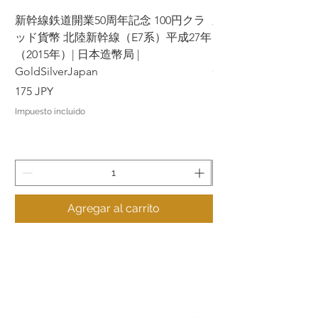
新幹線鉄道開業50周年記念 100円クラ
新幹線鉄道開業50周年
ッド貨幣 北陸新幹線（E7系）平成27年
ッド貨幣 上越新幹線
（2015年）| 日本造幣局 |
（2015年）| 日本造幣
GoldSilverJapan
GoldSilverJapan
Precio
Precio
175 JPY
175 JPY
Impuesto incluido
Impuesto incluido
Agregar al carrito