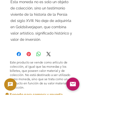
Esta moneda no es solo un objeto
de colección, sino un testimonio
viviente de la historia de la Persia
del siglo XVIII. No deje de adquirirla
en Goldsilverjapan, que combina
valor artístico, significado histórico y
valor de inversión.
Este producto se vende como artículo de
colección, al igual que las monedas y los
billetes, que poseen valor material y de
colección. No está destinado a ser utilizado
como moneda, sino que se trata como un
producto en función de su valor material y de
colección.
🟢 Soporte para compra y reventa
GoldSilverJapan brinda soporte de
compra para monedas y productos de
lingotes elegibles.
Consulte aquí nuestra política de compra