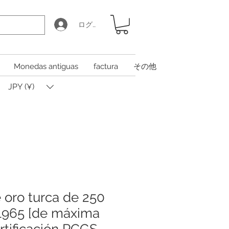
ログイン
Monedas antiguas
factura
その他
JPY (¥)
oro turca de 250
1965 [de máxima
rtificación PCGS