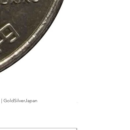
dSilverJapan
新幹線鉄道開業50周年記念 1
Precio
175 JPY
Impuesto incluido