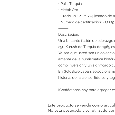
• País: Turquía
• Metal: Oro
• Grado: PCGS MS64 (estado de 
• Número de certificación: 42522
⸻
Descripción:
Una brillante fusión de liderazgo
250 Kurush de Turquía de 1965 es 
Ya sea que usted sea un colecci
amante de la numismática históric
como inversión y un significado cu
En GoldSilverJapan, seleccionam
historia: de naciones, líderes y le
⸻
¡Contáctanos hoy para agregar est
Este producto se vende como artículo
No está destinado a ser utilizado c