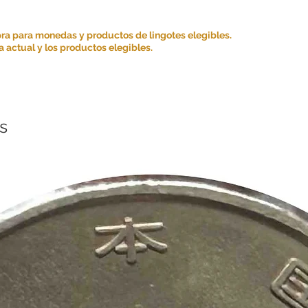
ra para monedas y productos de lingotes elegibles.
 actual y los productos elegibles.
s