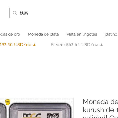
das de oro
Moneda de plata
Plata en lingotes
platino
4297.30 USD/oz ▲
Silver : $63.64 USD/oz ▲
Moneda de 
kurush de 
calidad] Ce