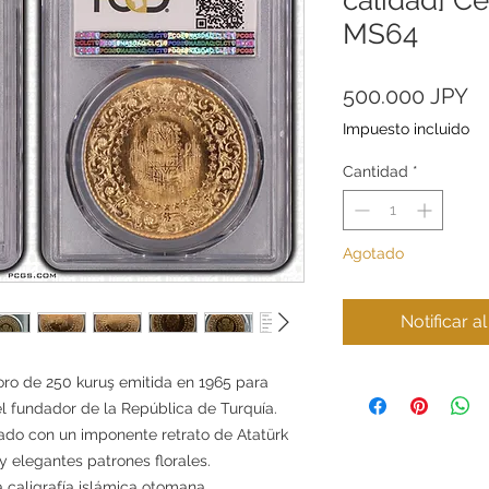
MS64
Pr
500.000 JPY
Impuesto incluido
Cantidad
*
Agotado
Notificar a
o de 250 kuruş emitida en 1965 para
l fundador de la República de Turquía.
ado con un imponente retrato de Atatürk
y elegantes patrones florales.
a caligrafía islámica otomana