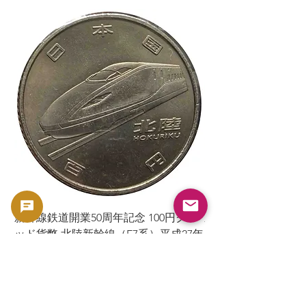
新幹線鉄道開業50周年記念 100円クラ
新幹線鉄道開業50周年
ッド貨幣 北陸新幹線（E7系）平成27年
ッド貨幣 上越新幹線
（2015年）| 日本造幣局 |
（2015年）| 日本造幣
GoldSilverJapan
GoldSilverJapan
Precio
Precio
175 JPY
175 JPY
Impuesto incluido
Impuesto incluido