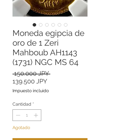
Moneda egipcia de
oro de 1 Zeri
Mahboub AH1143
(1731) NGC MS 64
Precio
 150.000 JPY 
Precio
139.500 JPY
de
Impuesto incluido
oferta
Cantidad
*
Agotado