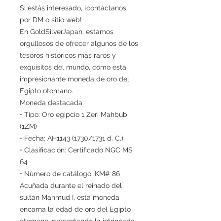
Si estás interesado, ¡contáctanos
por DM o sitio web!
En GoldSilverJapan, estamos
orgullosos de ofrecer algunos de los
tesoros históricos más raros y
exquisitos del mundo, como esta
impresionante moneda de oro del
Egipto otomano.
Moneda destacada:
• Tipo: Oro egipcio 1 Zeri Mahbub
(1ZM)
• Fecha: AH1143 (1730/1731 d. C.)
• Clasificación: Certificado NGC MS
64
• Número de catálogo: KM# 86
Acuñada durante el reinado del
sultán Mahmud I, esta moneda
encarna la edad de oro del Egipto
otomano, presentando la intrincada