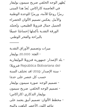
يُظهر الوجه الخلفي ضريح سيمون بوليفار
في العاصمة كاراكاس. يُعدّ هذا المبنى
رمزًا روحيًا للأمة، ورمزًا للوحدة الوطنية
والأمل. يعكس تصميم الألوان الخضراء
الجميل جمال فنزويلا الطبيعي، وتُجسّد
الورقة النقدية بأكملها إحساسًا عميقًا
بالبراعة والفخر الوطني.
⸻
ميزات وتصميم الأوراق النقدية
• الفئة: 20,000 بوليفار
• بلد الإصدار: جمهورية فنزويلا البوليفارية
(República Bolivariana de فنزويلا)
• سنة الإصدار: 2019 (قد تختلف السنة
حسب كل عنصر على حدة)
• تصميم الوجه: صورة سيمون بوليفار
• تصميم الوجه الخلفي: ضريح سيمون
بوليفار التذكاري (كاراكاس)
• مخطط الألوان: تصميم أنيق يعتمد على
تناغم اللون الأخضر الباهت والبيج