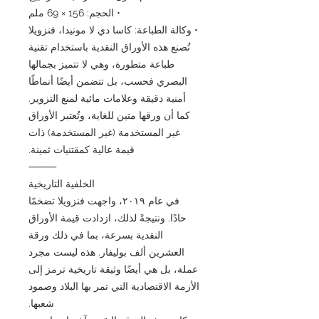
• الحجم: 156 × 69 ملم
• وكالة الطباعة: كاسا دي لا مونيدا، فنزويلا
تُصنع هذه الأوراق النقدية باستخدام تقنية
طباعة متطورة، وهي لا تتميز بجمالها
البصري فحسب، بل تتضمن أيضًا أنماطًا
أمنية دقيقة وعلامات مائية لمنع التزوير.
كما أن ورقها متين للغاية، وتُعتبر الأوراق
غير المستخدمة (غير المستخدمة) ذات
قيمة عالية كمقتنيات ثمينة.
⸻
الخلفية التاريخية
في عام ٢٠١٩، واجهت فنزويلا تضخمًا
حادًا. ونتيجةً لذلك، ازدادت قيمة الأوراق
النقدية بسرعة، بما في ذلك ورقة
العشرين ألف بوليفار. هذه ليست مجرد
عملة، بل هي أيضًا وثيقة تاريخية ترمز إلى
الأزمة الاقتصادية التي تمر بها البلاد وصمود
شعبها.