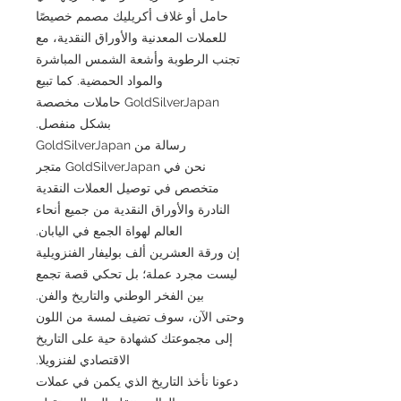
حامل أو غلاف أكريليك مصمم خصيصًا
للعملات المعدنية والأوراق النقدية، مع
تجنب الرطوبة وأشعة الشمس المباشرة
والمواد الحمضية. كما تبيع
GoldSilverJapan حاملات مخصصة
بشكل منفصل.
رسالة من GoldSilverJapan
نحن في GoldSilverJapan متجر
متخصص في توصيل العملات النقدية
النادرة والأوراق النقدية من جميع أنحاء
العالم لهواة الجمع في اليابان.
إن ورقة العشرين ألف بوليفار الفنزويلية
ليست مجرد عملة؛ بل تحكي قصة تجمع
بين الفخر الوطني والتاريخ والفن.
وحتى الآن، سوف تضيف لمسة من اللون
إلى مجموعتك كشهادة حية على التاريخ
الاقتصادي لفنزويلا.
دعونا نأخذ التاريخ الذي يكمن في عملات