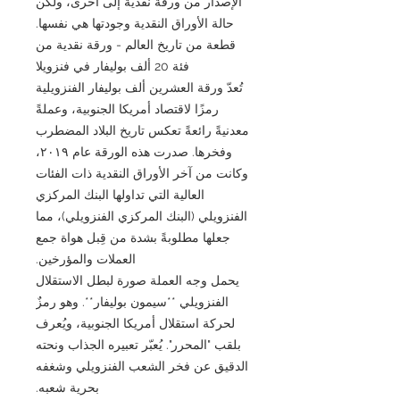
الإصدار من ورقة نقدية إلى أخرى، ولكن
حالة الأوراق النقدية وجودتها هي نفسها.
قطعة من تاريخ العالم - ورقة نقدية من
فئة 20 ألف بوليفار في فنزويلا
تُعدّ ورقة العشرين ألف بوليفار الفنزويلية
رمزًا لاقتصاد أمريكا الجنوبية، وعملةً
معدنيةً رائعةً تعكس تاريخ البلاد المضطرب
وفخرها. صدرت هذه الورقة عام ٢٠١٩،
وكانت من آخر الأوراق النقدية ذات الفئات
العالية التي تداولها البنك المركزي
الفنزويلي (البنك المركزي الفنزويلي)، مما
جعلها مطلوبةً بشدة من قِبل هواة جمع
العملات والمؤرخين.
يحمل وجه العملة صورة لبطل الاستقلال
الفنزويلي **سيمون بوليفار**. وهو رمزٌ
لحركة استقلال أمريكا الجنوبية، ويُعرف
بلقب "المحرر". يُعبّر تعبيره الجذاب ونحته
الدقيق عن فخر الشعب الفنزويلي وشغفه
بحرية شعبه.