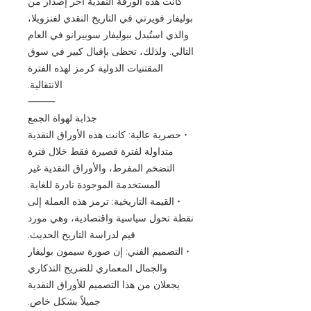
كانت هذه الورقة النقدية آخر إصدار من
بوليفار فويرتي في التاريخ النقدي لفنزويلا،
والذي استُبدل ببوليفار سوبيرانو في العام
التالي. ولذلك، تحظى بإقبال كبير في سوق
المقتنيات الدولية كرمز لهذه الفترة
الانتقالية.
⸻
جذابة لهواة الجمع
• حصرية عالية: كانت هذه الأوراق النقدية
متداولة لفترة قصيرة فقط خلال فترة
التضخم المفرط، والأوراق النقدية غير
المستخدمة الموجودة نادرة للغاية.
• القيمة التاريخية: ترمز هذه العملة إلى
نقطة تحول سياسية واقتصادية، وهي مورد
قيم لدراسة التاريخ الحديث.
• التصميم الفني: إن صورة سيمون بوليفار
والجمال المعماري للضريح التذكاري
يجعلان من هذا التصميم للأوراق النقدية
جميلاً بشكل خاص.