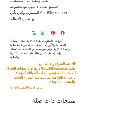
العالم وننقله إلى المستقبل.
استمتع بقيمة لا تنتهي مع مجموعة
GoldSilverJapan المتميزة، والتي تأتي
مع ضمان الأصالة.
يُباع هذا المنتج كقطعة تذكارية، مثل العملات
المعدنية والأوراق النقدية، لما له من قيمة مادية
وقيمة تذكارية. وهو غير مخصص للاستخدام كعملة،
وإنما يُعامل كمنتج بناءً على قيمته التذكارية
والمادية.
🟢 دعم الشراء وإعادة البيع
تقدم GoldSilverJapan دعمًا في عمليات الشراء
للعملات المعدنية ومنتجات السبائك المؤهلة.
يرجى الاطلاع هنا على سياسة الشراء الحالية
والمنتجات المؤهلة.
👈 عرض قائمة المشتريات
منتجات ذات صلة