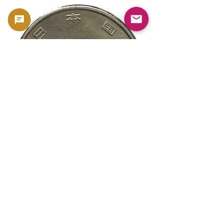
ラ
新幹線鉄道開業50周年記念 100円クラ
7年
ッド貨幣 北陸新幹線（E7系）平成27年
（2015年）| 日本造幣局 |
GoldSilverJapan
السعر
ضريبة شاملة