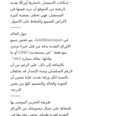
• إمكانات الاستثمار: باعتبارها أوراقًا نقدية
تاريخية من المتوقع أن تزيد قيمتها في
المستقبل، فهي تحظى بشعبية كبيرة
لأغراض التجميع والحفاظ على الأصول.
⸻
حول الحالة
في GoldSilverJapan، يتم فحص جميع
الأوراق النقدية بدقة من قبل خبراء ونحن
نبيع فقط **غير مستخدمة (UNC) أو ما
يعادلها، بحالة ممتازة (AU)**.
بالإضافة إلى ذلك، على الرغم من أن
الرقم التسلسلي وسنة الإصدار قد يختلفان
بالنسبة لكل ورقة نقدية، فإننا نضمن أن
الجودة والحالة والتصميم كلها من نفس
الدرجة.
⸻
طريقة التخزين الموصى بها
للحفاظ على جمال مجموعتك من الأوراق
النقدية لفترة طويلة، نوصي بتخزينها في