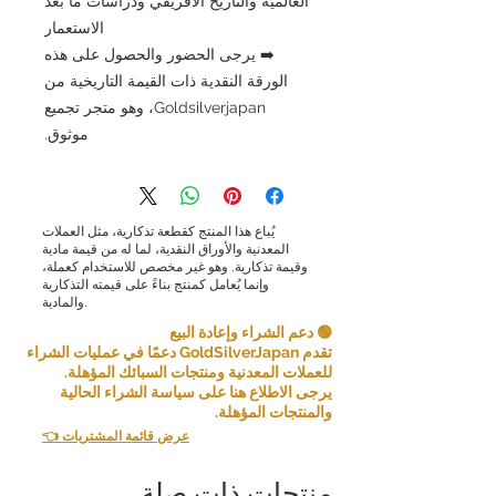
العالمية والتاريخ الأفريقي ودراسات ما بعد
الاستعمار
➡️ يرجى الحضور والحصول على هذه
الورقة النقدية ذات القيمة التاريخية من
Goldsilverjapan، وهو متجر تجميع
موثوق.
يُباع هذا المنتج كقطعة تذكارية، مثل العملات
المعدنية والأوراق النقدية، لما له من قيمة مادية
وقيمة تذكارية. وهو غير مخصص للاستخدام كعملة،
وإنما يُعامل كمنتج بناءً على قيمته التذكارية
والمادية.
🟢 دعم الشراء وإعادة البيع
تقدم GoldSilverJapan دعمًا في عمليات الشراء
للعملات المعدنية ومنتجات السبائك المؤهلة.
يرجى الاطلاع هنا على سياسة الشراء الحالية
والمنتجات المؤهلة.
👈 عرض قائمة المشتريات
منتجات ذات صلة