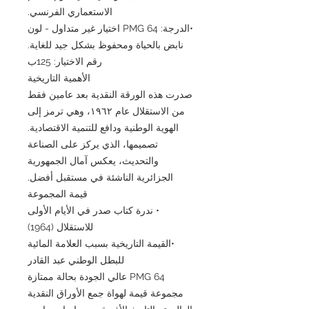
الاستعماري الفرنسي.
•الدرجة: PMG 64 اختيار غير متداول - لون
نابض بالحياة ومحفوظ بشكل جيد للغاية.
رقم الاختيار: 125ب
الأهمية التاريخية
صدرت هذه الورقة النقدية بعد عامين فقط
من الاستقلال عام ١٩٦٢، وهي ترمز إلى
الهوية الوطنية ودافع للتنمية الاقتصادية.
تصميمها، الذي يركز على الصناعة
والتحديث، يعكس آمال الجمهورية
الجزائرية الناشئة في مستقبل أفضل.
قيمة المجموعة
• ندرة كتاب صدر في الأيام الأولى
للاستقلال (1964)
•القيمة التاريخية بسبب العلامة المائية
للبطل الوطني عبد القادر
PMG 64 عالي الجودة بحالة ممتازة
مجموعة قيمة لهواة جمع الأوراق النقدية