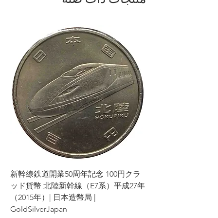
ラ
新幹線鉄道開業50周年記念 100円クラ
7年
ッド貨幣 北陸新幹線（E7系）平成27年
（2015年）| 日本造幣局 |
GoldSilverJapan