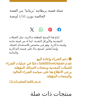
عملة فضية بريطانية "بريتانيا" من الفضة
الخالصة بوزن 1/10 أونصة
يُباع هذا المنتج كقطعة تذكارية، مثل العملات
المعدنية والأوراق النقدية، لما له من قيمة مادية
وقيمة تذكارية. وهو غير مخصص للاستخدام كعملة،
وإنما يُعامل كمنتج بناءً على قيمته التذكارية
والمادية.
🟢 دعم الشراء وإعادة البيع
تقدم GoldSilverJapan دعمًا في عمليات الشراء
للعملات المعدنية ومنتجات السبائك المؤهلة.
يرجى الاطلاع هنا على سياسة الشراء الحالية
والمنتجات المؤهلة.
👈 عرض قائمة المشتريات
منتجات ذات صلة