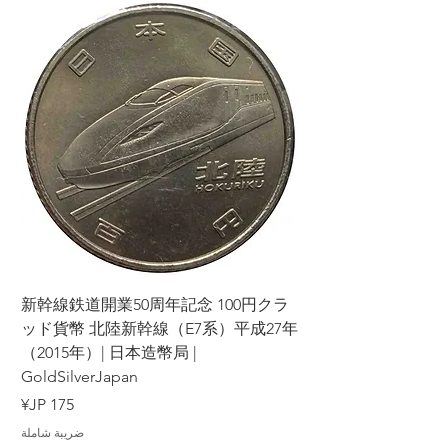
ラ
新幹線鉄道開業50周年記念 100円クラ
7年
ッド貨幣 北陸新幹線（E7系）平成27年
（2015年）| 日本造幣局 |
GoldSilverJapan
السعر
ضريبة شاملة