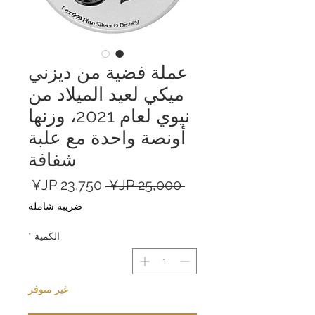
عملة فضية من ديزني
ميكي لعيد الميلاد من
نيوي لعام 2021، وزنها
أونصة واحدة مع علبة
شفافة
سعر
سعر
 ‏25,000 JP¥ 
عادي
البيع
ضريبة شاملة
الكمية
*
غير متوفر