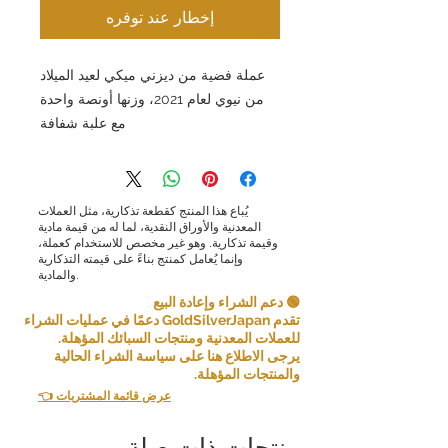
إخطار عند توفره
عملة فضية من ديزني ميكي لعيد الميلاد
من نيوي لعام 2021، وزنها أونصة واحدة
مع علبة شفافة
يُباع هذا المنتج كقطعة تذكارية، مثل العملات
المعدنية والأوراق النقدية، لما له من قيمة مادية
وقيمة تذكارية. وهو غير مخصص للاستخدام كعملة،
وإنما يُعامل كمنتج بناءً على قيمته التذكارية
والمادية.
🟢 دعم الشراء وإعادة البيع
تقدم GoldSilverJapan دعمًا في عمليات الشراء
للعملات المعدنية ومنتجات السبائك المؤهلة.
يرجى الاطلاع هنا على سياسة الشراء الحالية
والمنتجات المؤهلة.
👈 عرض قائمة المشتريات
منتجات ذات صلة