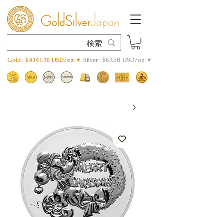
Gold : $4341.30 USD/oz ▼
Silver : $63.58 USD/oz ▼