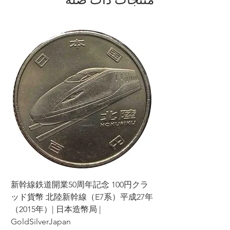
ラ
新幹線鉄道開業50周年記念 100円クラ
7年
ッド貨幣 北陸新幹線（E7系）平成27年
（2015年）| 日本造幣局 |
GoldSilverJapan