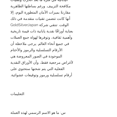
مكافحة التزييف. ورغم بساطتها الظاهرية
مقارنةً بميزات الأمان المتطورة اليوم، إلا
أنها كانت تتضمن تقنيات متقدمة في ذلك
الوقت. تنتقي شركة GoldSilverJapan
بعناية أوراقًا نقدية يابانية ذات قيمة تاريخية
وأهمية ثقافية، وتوفرها لهواة جمع العملات
في جميع أنحاء العالم. يرجى ملاحظة أن
الأرقام التسلسلية والرموز والأختام
الموجودة في الصور المعروضة هي
لأغراض مرجعية فقط، وأن الأوراق النقدية
الفعلية التي يتم شحنها ستحتوي على
أرقام تسلسلية ورموز وتوقيعات عشوائية.
التعليمات
س: ما هو الاسم الرسمي لهذه العملة