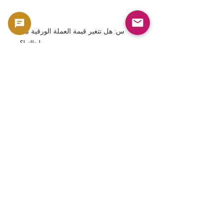
س: هل تتغير قيمة العملة الورقية تبعاً
لحالتها؟
أ. نعم. تؤثر حالة القطعة بشكل كبير على
قيمتها لدى هواة الجمع.
س: هل يُنصح به للمبتدئين؟
أ. نعم. إنها ورقة نقدية شائعة تمثل العملة
اليابانية في فترة ما بعد الحرب، وهي
مناسبة لأولئك الذين بدأوا للتو في جمع
العملات.
ورقة نقدية من فئة 500 ين تحمل صورة
إيواكورا تومومي، ورقة نقدية من فئة