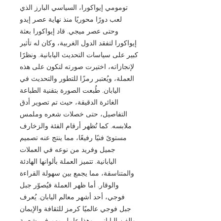
تومومي إيواكورا، السياسي البارز الذي
لعب دورًا محوريًا منذ نهاية عصر إيدو
وحتى عصر ميجي. قاد إيواكورا بعثة
إيواكورا لتفقد الدول الغربية، وكان له تأثير
كبير على سياسات التحديث اليابانية. ونظرًا
لإنجازاته، اختيرت صورته لتكون على هذه
العملة، ويُعتبر رمزًا للتطور والتحديث في
اليابان. طُبعت الصورة بتقنية الطباعة
الغائرة الدقيقة، حيث تم تصوير أدق
التفاصيل، حتى خصلات شعره وملمس
ملابسه. كما تُظهر أرقام الفئة والزخارف
مستوىً فنيًا رفيعًا، مما ينتج عنه تصميم
جميل وفريد من نوعه في العملات
اليابانية. تتميز العملة بألوانها الهادئة
والمتناسقة، مما يجمع بين سهولة القراءة
والوقار. أما ظهر العملة فيُصوّر جبل
فوجي، أحد أشهر معالم اليابان. يُعرف
جبل فوجي عالميًا كرمز للثقافة والإيمان
والفن الياباني، وهذا عامل مهم في شعبية