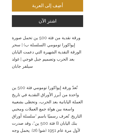
أضِف إلى العربة
اشترِ الآن
ورقة نقدية من فئة 500 ين تحمل صورة
إيواكورا تومومي (السلسلة ب) | سحر
الورقة النقدية الشهيرة التي دعمت اليابان
بعد الحرب وتصميم جبل فوجي | غولد
سيلفر جابان
تُعدّ ورقة إيواكورا تومومي فئة 500 ين
واحدة من أبرز الأوراق النقدية في تاريخ
العملة اليابانية بعد الحرب، وتحظى بشعبية
واسعة بين هواة جمع العملات ومحبي
التاريخ. تُعرف رسميًا باسم "سلسلة أوراق
بنك اليابان B فئة 500 ين"، وقد صدرت
لأول مرة عام 1951 (شوا 26). يحمل وجه