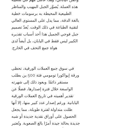
هذه العملة. يُصوَّر الجبل المهيب والمناظر
الطبيعية المحيطة به برسومات خطية
بالغة الدقة، مما يدل على المستوى العالي
لتقنية الطباعة في ذلك الوقت. يُعدّ تصميم
جبل فوجي الجميل هذا أحد أسباب تقديره
الكبير ليس فقط في اليابان، بل أيضاً لدى
هواة جمع التحف في الخارج.
في سوق جمع العملات الورقية، تحظى
ورقة إيواكورا تومومي فئة 500 ين بطلب
مستقر دائمًا. ويعود ذلك إلى شهرته
الواسعة خلال فترة إصدارها، فضلًا عن
تقدير أهميته في تاريخ العملات الورقية
اليابانية. ورغم إصدار عدد كبير منها، إلا أنها
ظلت متداولة لفترة طويلة، مما يجعل
الحصول على أوراق نقدية جديدة أو شبه
جديدة بحالة جيدة أمرًا بالغ الصعوبة. وتُعتبر