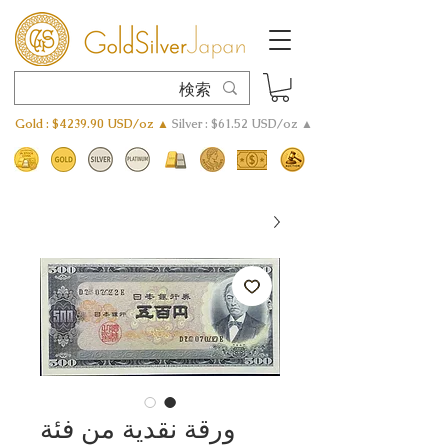
Gold : $4239.90 USD/oz ▲
Silver : $61.52 USD/oz ▲
ورقة نقدية من فئة