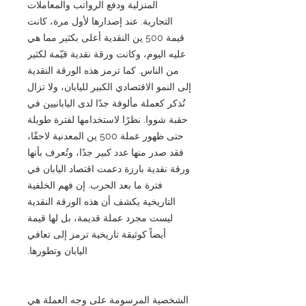
المنزلية ودفع الرواتب والمعاملات
التجارية. عند إصدارها لأول مرة، كانت
قيمة 500 ين النقدية أعلى بكثير مما هي
عليه اليوم، وكانت ورقة نقدية قيّمة لكثير
من الناس. كما ترمز هذه الورقة النقدية
إلى النمو الاقتصادي الكبير لليابان، ولا تزال
تُذكر كعملة مألوفة جدًا لدى اليابانيين في
حقبة شووا. نظرًا لاستخدامها لفترة طويلة
حتى ظهور عملة 500 ين المعدنية لاحقًا،
فقد صدر منها عدد كبير جدًا، وتُعرف بأنها
ورقة نقدية بارزة دعمت اقتصاد اليابان في
فترة ما بعد الحرب. إن فهم الخلفية
التاريخية يكشف أن هذه الورقة النقدية
ليست مجرد عملة قديمة، بل لها قيمة
أيضاً كوثيقة تاريخية ترمز إلى تعافي
اليابان وتطورها.
الشخصية المرسومة على وجه العملة هي