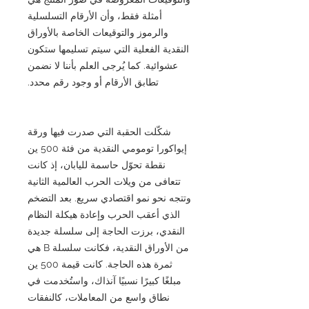
أمثلة فقط، وأن الأرقام التسلسلية
والرموز والتوقيعات الخاصة بالأوراق
النقدية الفعلية التي سيتم تسليمها ستكون
عشوائية. كما يُرجى العلم بأننا لا نضمن
تطابق الأرقام أو وجود رقم محدد.
شكّلت الحقبة التي صدرت فيها ورقة
إيواكورا تومومي النقدية من فئة 500 ين
نقطة تحوّل حاسمة لليابان، إذ كانت
تتعافى من ويلات الحرب العالمية الثانية
وتتجه نحو نمو اقتصادي سريع. بعد التضخم
الذي أعقب الحرب وإعادة هيكلة النظام
النقدي، برزت الحاجة إلى سلسلة جديدة
من الأوراق النقدية، فكانت سلسلة B هي
ثمرة هذه الحاجة. كانت قيمة 500 ين
مبلغًا كبيرًا نسبيًا آنذاك، واستُخدمت في
نطاق واسع من المعاملات، كالنفقات