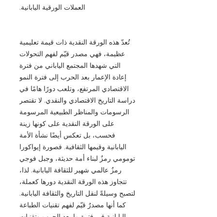
العملات الورقية اليابانية.
تُعدّ هذه الورقة النقدية ذات قيمة تعليمية
عظيمة، فهي مصدر قيّم لفهم التحولات
التي شهدها المجتمع الياباني من فترة
إعادة الإعمار بعد الحرب إلى فترة النمو
الاقتصادي المرتفع، وتلعب دورًا هامًا في
دراسة التاريخ الاقتصادي والنقدي. لا تقتصر
الرسومات والمناظر الطبيعية المرسومة
على الورقة النقدية على كونها زينة
فحسب، بل تعكس أيضًا نشأة الأمة
اليابانية وقيمها الثقافية. فصورة إيواكورا
تومومي رمزٌ لبناء أمة حديثة، وجبل فوجي
رمزٌ عالمي شهير للثقافة اليابانية. لذا،
تتجاوز هذه الورقة النقدية دورها كعملة،
لتصبح وسيلةً لنقل التاريخ والثقافة اليابانية.
كما أنها مصدرٌ قيّم لفهم تقنيات الطباعة
اليابانية في فترة ما بعد الحرب وتقنيات