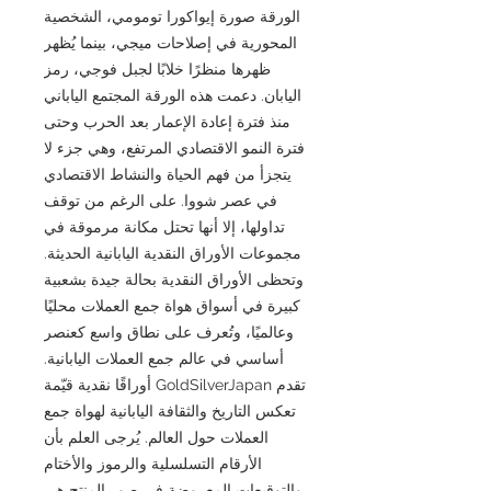
الورقة صورة إيواكورا تومومي، الشخصية
المحورية في إصلاحات ميجي، بينما يُظهر
ظهرها منظرًا خلابًا لجبل فوجي، رمز
اليابان. دعمت هذه الورقة المجتمع الياباني
منذ فترة إعادة الإعمار بعد الحرب وحتى
فترة النمو الاقتصادي المرتفع، وهي جزء لا
يتجزأ من فهم الحياة والنشاط الاقتصادي
في عصر شووا. على الرغم من توقف
تداولها، إلا أنها تحتل مكانة مرموقة في
مجموعات الأوراق النقدية اليابانية الحديثة.
وتحظى الأوراق النقدية بحالة جيدة بشعبية
كبيرة في أسواق هواة جمع العملات محليًا
وعالميًا، وتُعرف على نطاق واسع كعنصر
أساسي في عالم جمع العملات اليابانية.
تقدم GoldSilverJapan أوراقًا نقدية قيّمة
تعكس التاريخ والثقافة اليابانية لهواة جمع
العملات حول العالم. يُرجى العلم بأن
الأرقام التسلسلية والرموز والأختام
والتوقيعات المعروضة في صور المنتج هي