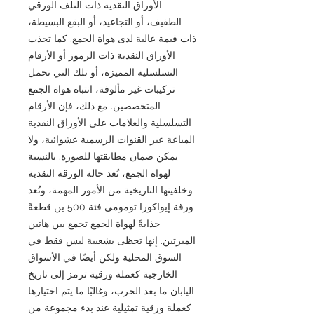
الأوراق النقدية ذات التلف الورقي
الطفيف، أو التجاعيد، أو البقع البسيطة،
ذات قيمة عالية لدى هواة الجمع. كما تجذب
الأوراق النقدية ذات الرموز أو الأرقام
التسلسلية المميزة، أو تلك التي تحمل
تركيبات غير مألوفة، انتباه هواة الجمع
المتخصصين. مع ذلك، فإن الأرقام
التسلسلية والعلامات على الأوراق النقدية
المباعة عبر القنوات الرسمية عشوائية، ولا
يمكن ضمان مطابقتها للصورة. بالنسبة
لهواة الجمع، تُعد حالة الورقة النقدية
وخلفيتها التاريخية من الأمور المهمة، وتُعد
ورقة إيواكورا تومومي فئة 500 ين قطعةً
جذابةً لهواة الجمع تجمع بين هاتين
الميزتين. إنها تحظى بشعبية ليس فقط في
السوق المحلية ولكن أيضًا في الأسواق
الخارجية كعملة ورقية ترمز إلى تاريخ
اليابان ما بعد الحرب، وغالبًا ما يتم اختيارها
كعملة ورقية تمثيلية عند بدء مجموعة من