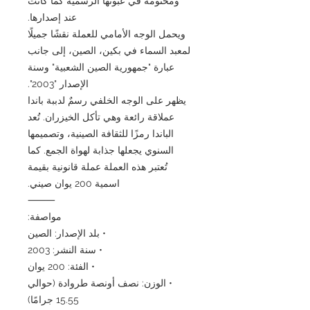
ومختومة في عبوتها الرسمية كما كانت
عند إصدارها.
ويحمل الوجه الأمامي للعملة نقشًا جميلًا
لمعبد السماء في بكين، الصين، إلى جانب
عبارة "جمهورية الصين الشعبية" وسنة
الإصدار "2003".
يظهر على الوجه الخلفي رسمٌ لدببة باندا
عملاقة رائعة وهي تأكل الخيزران. تُعد
الباندا رمزًا للثقافة الصينية، وتصميمها
السنوي يجعلها جذابة لهواة الجمع. كما
تُعتبر هذه العملة عملة قانونية بقيمة
اسمية 200 يوان صيني.
⸻
مواصفة:
• بلد الإصدار: الصين
• سنة النشر: 2003
• الفئة: 200 يوان
• الوزن: نصف أونصة طروادة (حوالي
15.55 جرامًا)