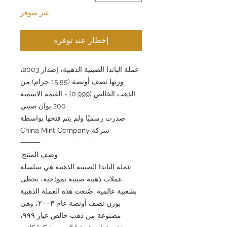
غير متوفر
إخطار عند توفره
عملة الباندا الصينية الذهبية، إصدار 2003،
وزنها نصف أونصة (15.55 جرام) من
الذهب الخالص (0.999) - القيمة الاسمية
200 يوان صيني
صدرت رسميًا ولم يتم فتحها بواسطة
شركة China Mint Company
⸻
وصف المنتج:
عملة الباندا الصينية الذهبية هي سلسلة
عملات ذهبية صينية نموذجية، تحظى
بشعبية عالمية. صُنعت هذه العملة الذهبية
بوزن نصف أونصة عام ٢٠٠٣، وهي
مصنوعة من ذهب خالص عيار ٩٩٩،