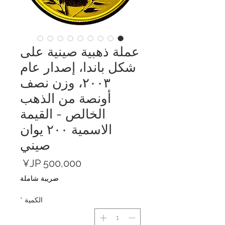
عملة ذهبية صينية على
شكل باندا، إصدار عام
٢٠٠٣، وزن نصف
أونصة من الذهب
الخالص - القيمة
الاسمية ٢٠٠ يوان
صيني
السعر
ضريبة شاملة
الكمية
*