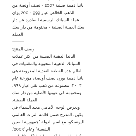
باندا ذهبية صينية 2003 - نصف أونصة من
الذهب الخالص عيار 999 - 200 يوان
عملة السبائك الرسمية الصادرة عن دار
سك العملة الصينية - مختومة من دار سك
العملة
⸻
وصف المنتج:
الباندا الذهبية الصينية من أكثر عملات
السبائك الذهبية المحبوبة والمقتنيات في
العالم. هذه القطعة النقدية المعروضة هي
باندا ذهبية بوزن نصف أونصة، مؤرخة عام
٢٠٠٣، مصنوعة من ذهب نقي عيار ٩٩٩،
ومختومة في عبوتها الأصلية من دار سك
العملة الصينية.
ويعرض الوجه الأمامي معبد السماء في
بكين، المدرج ضمن قائمة التراث العالمي
لليونسكو، مع اسم الدولة "جمهورية الصين
الشعبية" وعام "2003".