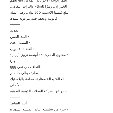
يُظهر الوجه الآخر باندا عملاقًا رائعًا يلتهم
الخيزران، رمزًا للسلام والتراث الثقافي.
تبلغ قيمتها الاسمية 200 يوان، وهي عملة
قانونية وتحفة فنية مرغوبة بشدة.
⸻
تحديد:
• البلد: الصين
• السنة: 2003
• الفئة: 200 يوان
• محتوى الذهب: 1/2 أونصة تروي (15.55
جم)
• النقاء: ذهب نقي 999
• القطر: حوالي 27 ملم
• الحالة: بحالة ممتازة، مغلفة بالبلاستيك
الأصلي
• صادر عن: شركة العملات الذهبية الصينية
⸻
أبرز النقاط:
• جزء من سلسلة الباندا الصينية الشهيرة