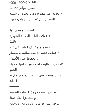
• النقاء: 99.9% (.999)
• القطر: حوالي 27 مم
• الحالة: غير مفتوح وفي العبوة الرسمية
• المُصدر: شركة تشاينا جولدن كوين
⸻
النقاط الموصى بها:
• سلسلة عملات الباندا الذهبية الشهيرة
عالميًا
• تصميم مختلف للباندا كل عام
• عملات ذهبية خالصة مثالية للاستثمار
والحفاظ على الأصول
• ذات قيمة عالية كقطعة من مقتنيات هواة
الجمع
• غير مفتوح وفي حالة جيدة وموثوق به
للغاية
⸻
تُعد هذه القطعة رمزًا للثقافة الصينية
واستثمارًا ذهبيًا قيمًا.
يرجى شراءه من GoldSilverJapan!