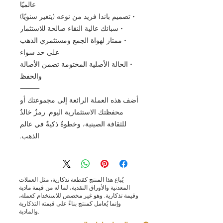
عالميًا
• تصميم باندا فريد من نوعه (يتغير سنويًا)
• سبائك عالية النقاء صالحة للاستثمار
• ممتاز لهواة الجمع ومستثمري الذهب
على حد سواء
• الحالة الأصلية المختومة تضمن الأصالة
والحفظ
⸻
أضف هذه العملة الرائعة إلى مجموعتك أو
محفظتك الاستثمارية اليوم. رمزٌ خالدٌ
للثقافة الصينية، وخطوةٌ ذكيةٌ في عالم
الذهب.
يُباع هذا المنتج كقطعة تذكارية، مثل العملات
المعدنية والأوراق النقدية، لما له من قيمة مادية
وقيمة تذكارية. وهو غير مخصص للاستخدام كعملة،
وإنما يُعامل كمنتج بناءً على قيمته التذكارية
والمادية.