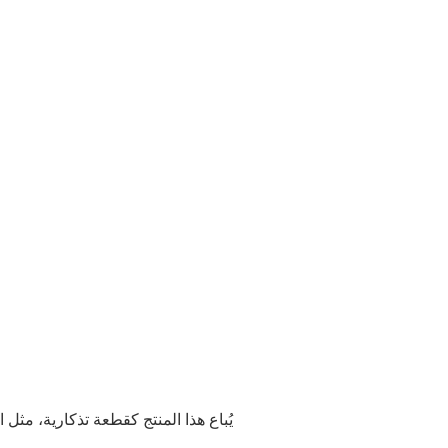
مع ذلك، في بعض الحالات، قد نقبل الإرجا
إذا
عنصر غير صحيح: إذا تلقيت عنصرًا مختلف
فيرجى إخبارنا 
إليك العنصر الصحيح ونغطي أي تكا
إذا قمت بإلغاء أي جزء أو أجزاء من طلب
ال
يرجى دراسة المنتجات والشروط بعناية
نشكر تفهمكم وتعاونكم. رضاكم هو أولويتن
جهدنا لنقد
يُباع هذا المنتج كقطعة تذكارية، مثل 