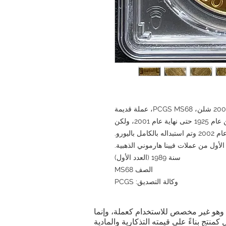
في النمسا، كان الشلن متداولاً كوحدة عملة من عام 1925 حتى نهاية عام 2001، ولكن
مل باليورو.
الأول من عملات فيينا هارموني الذهبية.
سنة 1989 (العدد الأول)
الصف MS68
وكالة التصديق: PCGS
ية. وهو غير مخصص للاستخدام كعملة، وإنما