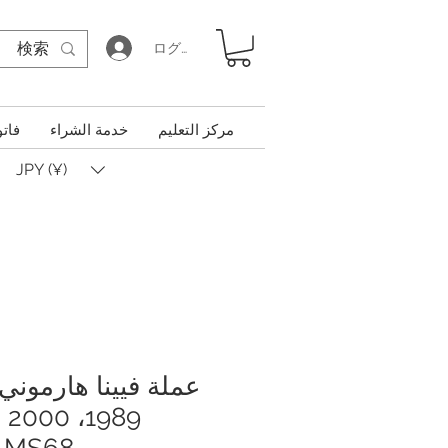
ログイン
مركز التعليم
خدمة الشراء
فاتو
JPY (¥)
عملة فيينا هارموني 
MS68، عملة قديمة