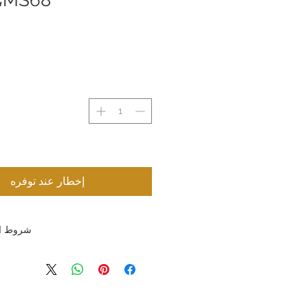
إخطار عند توفره
شروط ال
شروط الإرجاع والاستبدال: تسعى ش
المحدودة جاهدةً لتقديم منتجات وخدمات 
العملاء. ونظرًا لطبيعة المنتجات التي نب
لأ