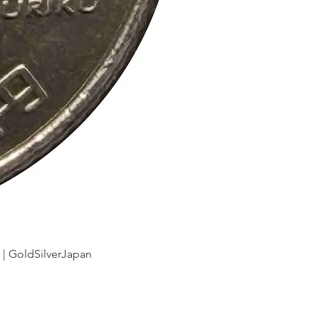
dSilverJapan