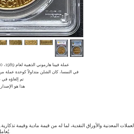
ع كاستثناء. الإرجاع ممكن
 استوفيت الشروط التالية:
ًا عن العنصر الذي طلبته،
بذلك في غضون [5 أيام] من استلام العنصر وسنرسل
ليف شحن إضافية تكبدتها.
ك بشكل متتالي، فقد نرفض
تعامل معك في المستقبل.
 قبل تقديم طلبك واتخاذ
قرارك.
عملة فيينا هارموني الذهبية لعام 1989، 2000 شلن، PCGS MS68، عملة قديمة
ا القصوى، وسنبذل قصارى
م لكم تجربة تسوق مميزة.
تم إلغاؤه في عام 2002 وتم استبداله بالكا
هذا هو الإصدار 
العملات المعدنية والأوراق النقدية، لما له من قيمة مادية وقيمة تذكار
يُعامل كمنتج بناءً على قيمته التذكارية والمادية.