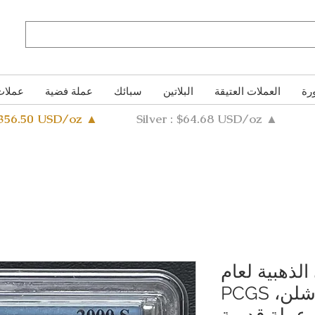
رة
العملات العتيقة
البلاتين
سبائك
عملة فضية
عملات
4356.50 USD/oz ▲
Silver : $64.68 USD/oz ▲
الذهبية لعام
1989، 2000 شلن، PCGS