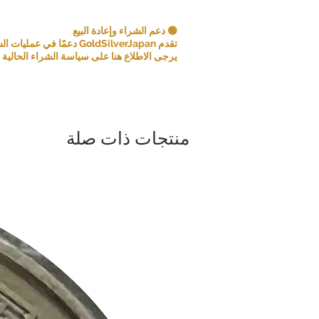
🟢 دعم الشراء وإعادة البيع
تقدم GoldSilverJapan دعمًا في عمليات الشراء للعملات المعدنية ومنتجات السبائك المؤهلة.
يرجى الاطلاع هنا على سياسة الشراء الحالية و
منتجات ذات صلة