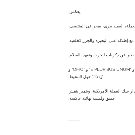
يعكس:
عملة، العميد بيري، بفخر في المنتصف.
ع إطلالة على البحيرة والجزر كخلفية.
 يعبر عن ذكريات الحرب وتعهد بالسلام.
• تم نقش الكلمات "PERRY'S VICTORY" و "E PLURIBUS UNUM" و "OHIO" و
"2013" حول المحيط.
ار سك العملة الأمريكية، ويتميز بنقش
عميق ولمسة نهائية عاكسة.
⸻