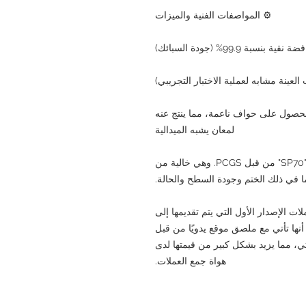
⚙ المواصفات الفنية والميزات
ة بنسبة 99.9% (جودة السبائك)
عينة مشابه لعملية الاختبار التجريبي)
 للحصول على حواف ناعمة، مما ينتج عنه
لمعان يشبه الميدالية
• الشهادة: حصلت هذه العملة على أعلى تصنيف "SP70" من قبل PCGS. وهي خالية من
ا في ذلك الختم وجودة السطح والحالة.
ت الإصدار الأول التي يتم تقديمها إلى
إصدار. كما أنها تأتي مع ملصق موقع يدويًا من قبل
ي، مما يزيد بشكل كبير من قيمتها لدى
هواة جمع العملات.