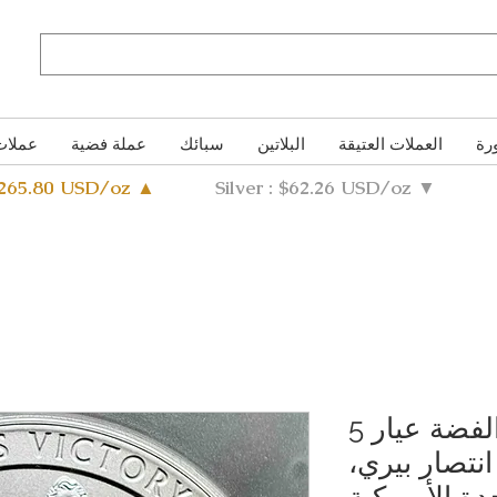
رة
العملات العتيقة
البلاتين
سبائك
عملة فضية
عملات
4265.80 USD/oz ▲
Silver : $62.26 USD/oz ▼
عملة تذكارية من الفضة عيار 5
نتصار بيري،
دة الأمريكية