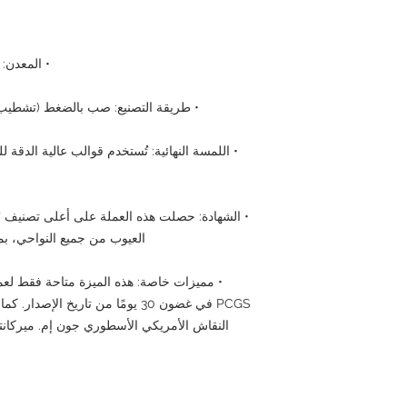
• المعدن: فضة نقي
• طريقة التصنيع: صب بالضغط (تشطيب ال
• اللمسة النهائية: تُستخدم قوالب عالية الدقة
العيوب من جميع النواحي، بم
• مميزات خاصة: هذه الميزة متاحة فقط لعملا
PCGS في غضون 30 يومًا من تاريخ ال
النقاش الأمريكي الأسطوري جون إم. ميركانت