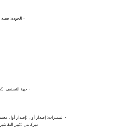
• الجودة: فضة نقية بنسبة 99.9
• جهة التصنيف: PCGS (خدمة تصنيف العملات الاحترافية)
• المميزات: إصدار أول (إصدار أول مع
ميركانتي (كبير النقاشي