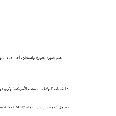
• يضم صورة لجورج واشنطن، أحد الآباء المؤ
• الكلمات "الولايات المتحدة الأمريكية" و"ربع دو
• يحمل علامة دار سك العملة "P (Philadelphia Mint)" التي تشير إلى دار سك العملة.