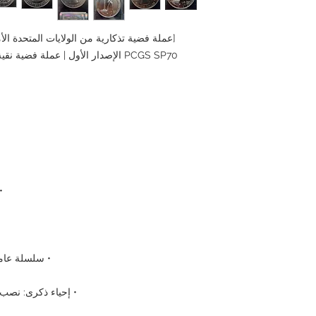
PCGS SP70 الإصدار الأول | عملة فضية نقية كبيرة تجسد التاريخ والجمال الأمريكي
•
• سلسلة عامة:
• إحياء ذكرى: نصب ب