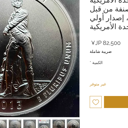
201، مصنفة من قبل
PCG بدرجة SP70، إصدار أولي
حدة الأمريكية
السعر
ضريبة شاملة
الكمية
*
غير متوفر