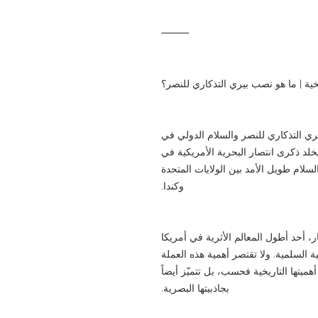
⸻
يخية | ما هو نصب بيري التذكاري للنصر؟
يري التذكاري للنصر والسلام الدولي في
 يخلد ذكرى انتصار البحرية الأمريكية في
 حرب 1812 ويرمز إلى السلام طويل الأمد بين الولايات المتحدة
وكندا.
عمود الدوري، الذي يبلغ ارتفاعه 107 أمتار، أحد أطول المعالم الأثرية في أمريكا
ة السلمية. ولا تقتصر أهمية هذه العملة
ميتها التاريخية فحسب، بل تتميّز أيضاً
بجاذبيتها البصرية.