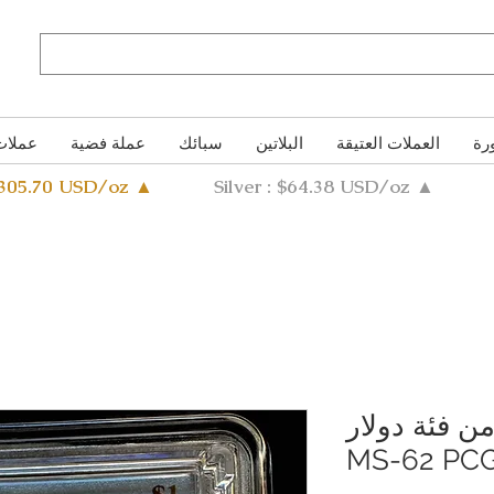
رة
العملات العتيقة
البلاتين
سبائك
عملة فضية
عملات
4305.70 USD/oz ▲
Silver : $64.38 USD/oz ▲
ن فئة دولار