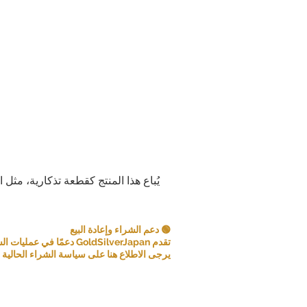
يُباع هذا المنتج كقطعة تذكارية، مثل 
🟢 دعم الشراء وإعادة البيع
تقدم GoldSilverJapan دعمًا في عمليات الشراء للعملات المعدنية ومنتجات السبائك المؤهلة.
يرجى الاطلاع هنا على سياسة الشراء الحالية و