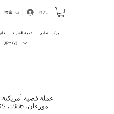
ログイン
مركز التعليم
خدمة الشراء
فاتو
JPY (¥)
عملة فضية أمريكية م
مورغان، 1886، MS-62 PCGS