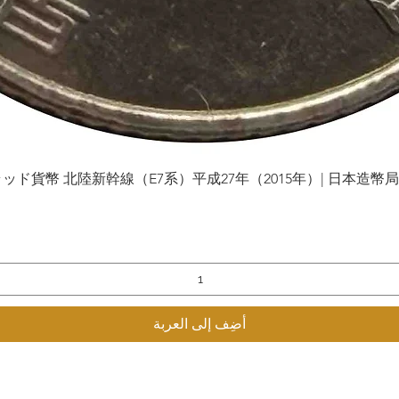
貨幣 北陸新幹線（E7系）平成27年（2015年）| 日本造幣局 | Gol
العرض السريع
أضِف إلى العربة