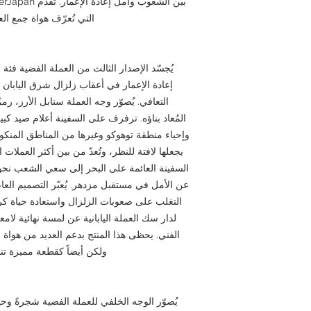
التي تُعرّف هواة جمع العم
إعادة الإعمار في أعقاب زلزال شرق اليابان الك
التعافي. يُصوّر وجه العملة سنابل الأرز، رمز
المُعاد بناؤه. ترفرف على السفينة أعلام صيد كب
وإحياء منطقة توهوكو وغيرها من المناطق المنكوبة. 
يجعلها لافتة للنظر، وتُعدّ من بين أكثر العملات ا
السفينة العائمة على البحر إلى سعي الشعب نحو الت
عن الأمل في مستقبل مزدهر. يُعبّر التصميم العام
التغلب على صعوبات الزلزال واستعادة حياة كري
لدار سك العملة اليابانية عن لمسة نهائية لامع
الفني. يحظى هذا المنتج بدعم العديد من هواة
ولكن أيضاً كقطعة مميزة تنقل 
يُصوّر الوجه الخلفي للعملة الفضية شجرةً وحيدةً