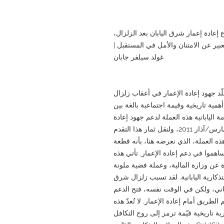
 من فئة 1000 ين لمشروع إعادة إعمار شرق اليابان بعد الزلزال،
عبير عن الامتنان والأمل في المستقبل |
غولد سيلفر جابان
من فئة 1000 ين، التي تُخلّد جهود إعادة الإعمار في أعقاب زلزال
همية تاريخية وقيمة اجتماعية بالغة بين
مة اليابانية هذه العملة لدعم جهود إعادة
الإعمار التي أعقبت الزلزال الذي وقع في 11 مارس/آذار 2011، ولنقل ثمار هذا التقدم
هذه العملة، الذي نعرضه هنا، بأنه قطعة
اهموا في دعم إعادة الإعمار. تأتي هذه
 عن وزارة المالية، وعملة فضية ملونة
تذكارية اليابانية. لقد تسبب زلزال شرق
اباني، ولكن في الوقت نفسه، فتح الدعم
الطريق أمام إعادة الإعمار. لا تُعدّ هذه
 تاريخية قيّمة ترمز إلى روح التكافل