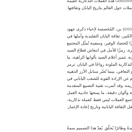
بين الشعوب وأمل إعادة الإعمار. تُقدّم GoldSilverJapan هذه العملات التذكارية القيّمة
لات حول العالم بتاريخ اليابان وثقافتها.
يُجسّد الإصدار الثالث من العملة الفضية فئة 1000 ين، المُخصصة لإحياء ذكرى جهود
بير، ثقافة اليابان التقليدية وأملها في
ًا للحصاد الوفير، وسفينة تُمثّل المجتمع
يرة، رمزًا للأمل في انتعاش قطاع الصيد
تتميز أعلام الصيد بألوانها الزاهية، ما
لتذكارية الملونة رواجًا في اليابان. ترمز
عافي، بينما تُعبّر سنابل الأرز الذهبية
 عن الإرادة القوية للشعب الياباني في
مة. وقد أثمرت تقنية التصنيع المتقدمة
ة وألوان دقيقة، ما يمنحها جاذبية العمل
 جمع العملات ليس فقط كعملة تذكارية،
الثقافة اليابانية وتاريخ إعادة الإعمار.
 وطائرًا يُحلّق. يُعدّ هذا التصميم سمةً