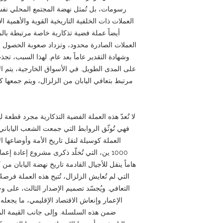
رسومات، بل تُمثل نهضة المجتمع المحلي نفس
العملات ذات الخلفية التاريخية القوية والأهمية الا
أيضاً عملة فضية تذكارية خاصة مرتبطة بالم
العملات الصادرة محدود، وتزداد صعوبة الحصول ع
وشهادة التقدير عاماً بعد عام. لهذا السبب، تج
على المدى الطويل. في الأسواق الخارجية، يتم ال
مرتبط بتعافي اليابان من الزلزال، ويتم جمعها كع
لا تُعدّ هذه العملة الفضية التذكارية مجرد قطعة ل
فهي تُوثّق الروابط التي جمعت الشعب الياباني
العملة كوسيلة لنقل تاريخ الأمة وأوضاعها ال
1000 ين، التي تُخلّد ذكرى مشروع إعادة إعم
هاماً ينقل للأجيال القادمة تاريخ نهضة اليابان من
التي لم تُعايش الزلزال، تُتيح هذه العملة فرص
التعافي. ويُجسّد تصميم الإصدار الثالث، على و
الإعمار وإنعاش الاقتصاد الإقليمي، ما يجعله ع
ضمن هذه السلسلة. وإلى جانب القيمة الما