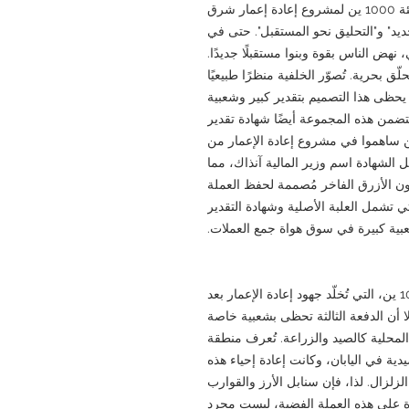
بارزةً في سلسلة العملات الفضية التذكارية من فئة 1000 ين لمشروع إعادة إعمار شرق
لتجديد" و"التحليق نحو المستقبل". حتى في
هض الناس بقوة وبنوا مستقبلًا جديدًا.
ق بحرية. تُصوّر الخلفية منظرًا طبيعيًا
 يحظى هذا التصميم بتقدير كبير وشعبية
 تتضمن هذه المجموعة أيضًا شهادة تقدير
من ساهموا في مشروع إعادة الإعمار من
 الشهادة اسم وزير المالية آنذاك، مما
لون الأزرق الفاخر مُصممة لحفظ العملة
ي تشمل العلبة الأصلية وشهادة التقدير
عبية كبيرة في سوق هواة جمع العملات.
صدرت سلسلة العملات الفضية من فئة 1000 ين، التي تُخلّد جهود إعادة الإعمار بعد
ا أن الدفعة الثالثة تحظى بشعبية خاصة
لمحلية كالصيد والزراعة. تُعرف منطقة
دية في اليابان، وكانت إعادة إحياء هذه
زلزال. لذا، فإن سنابل الأرز والقوارب
رة على هذه العملة الفضية، ليست مجرد