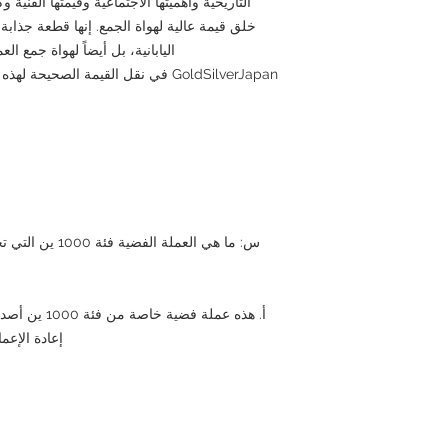
التاريخية وأهميتها الاجتماعية وقيمتها الفنية و
خلق قيمة عالية لهواة الجمع. إنها قطعة جذابة
اليابانية، بل أيضاً لهواة جمع ا
GoldSilverJapan في نقل القيمة الصحيح
س: ما هي العملة ا
أ. هذه عملة فض
إعادة الإعم