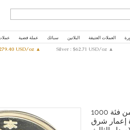
رة
العملات العتيقة
البلاتين
سبائك
عملة فضية
عملات
4279.40 USD/oz ▲
Silver : $62.71 USD/oz ▲
عملة فضية تذكارية من فئة 1000
 إعمار شرق
لإصدار الثالث