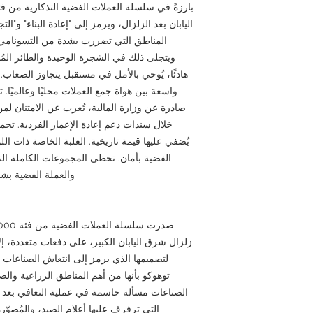
اليابان بعد الزلزال، ويرمز إلى "إعادة البناء" و"ا
المناطق التي تضررت بشدة من التسونامي، ن
ويتجلى ذلك في الشجرة الوحيدة والطائر المُحلّ
هادئًا، يُوحي بالأمل في مستقبل يتجاوز الصعاب.
واسعة بين هواة جمع العملات محليًا وعالميًا.
صادرة عن وزارة المالية، تُعرب عن الامتنان ل
خلال سندات دعم إعادة الإعمار الفردية. تحمل
يُضفي عليها قيمة تاريخية. العلبة الخاصة ذات ال
الفضية بأمان. تحظى المجموعات الكاملة الت
والعملة الفضية بش
زلزال شرق اليابان الكبير، على دفعات متعددة، إل
لتصميمها الذي يرمز إلى انتعاش الصناعات ا
توهوكو بأنها من أهم المناطق الزراعية والصي
الصناعات مسألة حاسمة في عملية التعافي بعد ال
التي ترفرف عليها أعلام الصيد، والمُصوّ