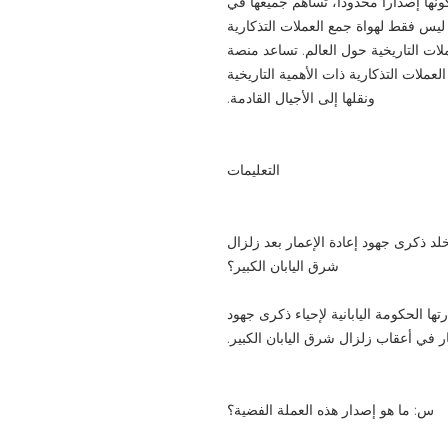
كونها إصداراً محدوداً، تُساهم جميعها في
 ليس فقط لهواة جمع العملات التذكارية
لعملات التاريخية حول العالم. تساعد منصة
ة لهذه العملات التذكارية ذات الأهمية التاريخية
ونقلها إلى الأجيال القادمة.
التعليمات
لفضية فئة 1000 ين التي تخلد ذكرى جهود إعادة الإعمار بعد زلزال
شرق اليابان الكبير؟
ية خاصة من فئة 1000 ين أصدرتها الحكومة اليابانية لإحياء ذكرى جهود
ار في أعقاب زلزال شرق اليابان الكبير.
س: ما هو إصدار هذه العملة الفضية؟