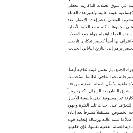
ه. في سوق العملات التذكارية، تحظى
جتماعية بقيمة عالية. وتُعتبر هذه العملة
شروع الوطني لدعم إعادة الإعمار. عدد
لى مجموعات كاملة مع العلبة الأصلية
ذب هذه العملة اهتمام هواة جمع العملات
اعتراف بها أيضاً كعنصر تذكاري تاريخي
نصر يرمز إلى التاريخ الياباني الحديث.
هواة الجمع، بل تحمل قيمة ثقافية أيضاً،
 ورحلته نحو التعافي. لطالما استُخدمت
اجتماعية. وتُمثّل العملة الفضية من فئة
ار شرق اليابان بعد الزلزال الكبير، رمزاً
 كارثة غير مسبوقة. حتى بالنسبة للأجيال
ةً للتعرّف على أحداث تلك الفترة وجهود
جه الخصوص، مستقبلاً مُشرقاً بعد إعادة
ملاً ذا قيمة عالية ورسالة إيجابية قوية
دية للعملة الفضية نفسها، فإن خلفيتها