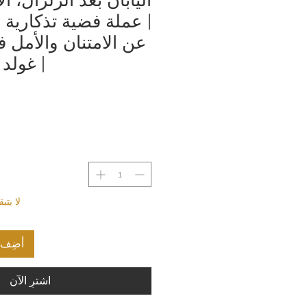
| عملة فضية تذكارية 
عن الامتنان والأمل 
| غولد
لا يت
أضِف إ
اشترِ الآن