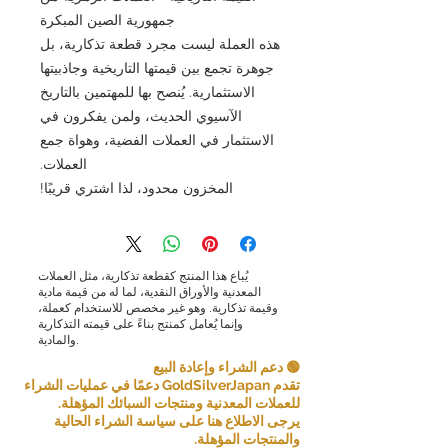
جمهورية الصين المبكرة
هذه العملة ليست مجرد قطعة تذكارية، بل
جوهرة تجمع بين قيمتها التاريخية وجاذبيتها
الاستثمارية. يُنصح بها للمهتمين بالتاريخ
الآسيوي الحديث، ولمن يفكرون في
الاستثمار في العملات الفضية، وهواة جمع
العملات.
المخزون محدود، لذا اشتري قريبًا!
يُباع هذا المنتج كقطعة تذكارية، مثل العملات
المعدنية والأوراق النقدية، لما له من قيمة مادية
وقيمة تذكارية. وهو غير مخصص للاستخدام كعملة،
وإنما يُعامل كمنتج بناءً على قيمته التذكارية
والمادية.
🟢 دعم الشراء وإعادة البيع
تقدم GoldSilverJapan دعمًا في عمليات الشراء
للعملات المعدنية ومنتجات السبائك المؤهلة.
يرجى الاطلاع هنا على سياسة الشراء الحالية
والمنتجات المؤهلة.