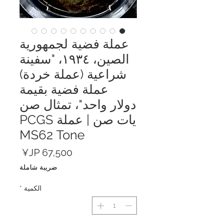
عملة فضية لجمهورية
الصين، ١٩٣٤، "سفينة
شراعية (عملة خردة)
عملة فضية بقيمة
دولار واحد"، تمثال صن
يات صن | عملة PCGS
MS62 Tone
السعر
ضريبة شاملة
الكمية
*