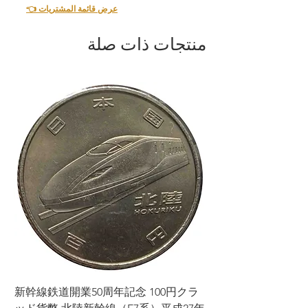
👈 عرض قائمة المشتريات
منتجات ذات صلة
ラ
新幹線鉄道開業50周年記念 100円クラ