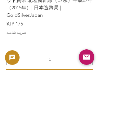
7年
ッド貨幣 北陸新幹線（E7系）平成27年
（2015年）| 日本造幣局 |
GoldSilverJapan
السعر
ضريبة شاملة
أضِف إلى العربة