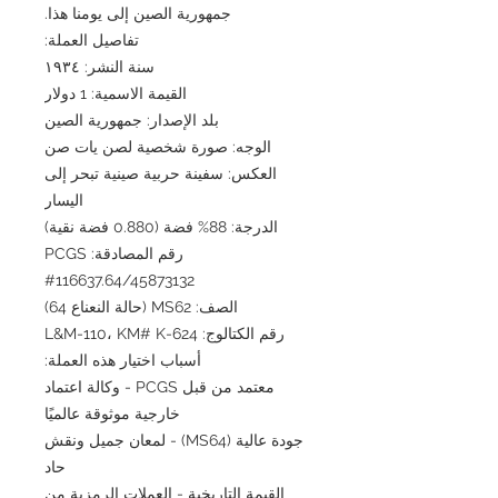
جمهورية الصين إلى يومنا هذا.
تفاصيل العملة:
سنة النشر: ١٩٣٤
القيمة الاسمية: 1 دولار
بلد الإصدار: جمهورية الصين
الوجه: صورة شخصية لصن يات صن
العكس: سفينة حربية صينية تبحر إلى
اليسار
الدرجة: 88% فضة (0.880 فضة نقية)
رقم المصادقة: PCGS
#116637.64/45873132
الصف: MS62 (حالة النعناع 64)
رقم الكتالوج: L&M-110، KM# K-624
أسباب اختيار هذه العملة:
معتمد من قبل PCGS - وكالة اعتماد
خارجية موثوقة عالميًا
جودة عالية (MS64) - لمعان جميل ونقش
حاد
القيمة التاريخية - العملات الرمزية من