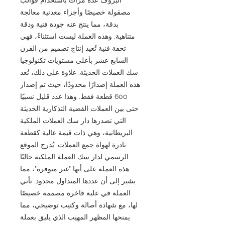
مصقولة خصيصًا وأجزاء معدنية معالجة
بدقة، مما ينتج عنه جودة فنية ودقة
متناهية. وهذه العملة ليست استثناءً، فهي
تحفة فنية تُعيد إنتاج تصميم من القرن
السابع عشر بأعلى مستويات تكنولوجيا
سك العملات الحديثة. علاوة على ذلك، تُعد
هذه العملة إصدارًا محدودًا، حيث تم إصدار
600 قطعة فقط. وهذا عدد قليل نسبيًا
حتى بين العملات الفضية التذكارية الحديثة
التي تصدرها دار سك العملات الملكية
البريطانية، وهي ذات قيمة عالية كقطعة
نادرة لهواة جمع العملات. يُدرج الموقع
الرسمي لدار سك العملة الملكية حاليًا
هذه العملة على أنها "غير متوفرة"، مما
يشير إلى أن عددها المتداول محدود. تأتي
العملة في علبة فاخرة مصممة خصيصًا
لها، مع شهادة أصالة وكتيب توضيحي، مما
يمنحها المظهر المهيب الذي يليق بعملة