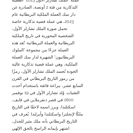
التذكارية من فئة 2 أونصة، الصادرة عن
دار سك العملة الملكية البريطانية عام
2023، هي عملة فضية تذكارية خاصة
تحمل صورة الملك تشارلز الأول،
الشخصية المحورية في تاريخ الملكية
البريطانية والعملة البريطانية. تُعد هذه
العملة جزءًا من مجموعة "الملوك
البريطانيون" الشهيرة لدار سك العملة
الملكية، وهي عملة فضية تذكارية عالية
الجودة تُجسد الملك تشارلز الأول، رمزًا
من رموز التاريخ البريطاني في القرن
السابع عشر، ببراعة فائقة باستخدام أحدث
التقنيات. وُلد تشارلز الأول في 19 نوفمبر
1600 في قصر دنفرملاين في فايف،
اسكتلندا، وبرز اسمه لاحقًا في التاريخ
ملكًا لإنجلترا واسكتلندا وأيرلندا. يُعرف في
التاريخ البريطاني بأنه ملك مثير للجدل،
اشتهر بإيمانه الراسخ بالحق الإلهي