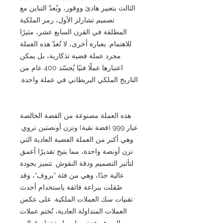
الثالث بتعبير هادئ ووقور، ويُعدّ التباين مع
تصميم تشارلز الأول، رمز الملكية
المطلقة في القرن السابع عشر، مثيرًا
للاهتمام. بعبارة أخرى، لا تُعدّ هذه العملة
مجرد عملة فضية تذكارية، بل يمكن
اعتبارها عملًا فنيًا يُجسّد 400 عام من
التاريخ الملكي البريطاني في عملة واحدة.
هذه العملة مصنوعة من الفضة الخالصة
عيار 999 (فضة نقية) وتزن أونصتين تروي.
وهي أكبر من العملة الفضية العادية التي
تزن أونصة واحدة، مما يتيح تقديرًا أعمق
لتأثير التصميم ودقة النقوش. تتميز بجودة
عالية جدًا، وهي من فئة "بروف"، وقد
صُقلت ببراعة فائقة باستخدام أحدث
تقنيات سك العملات الملكية. على عكس
العملات المتداولة العادية، تُختم عملات
البروف عدة مرات باستخدام قوالب