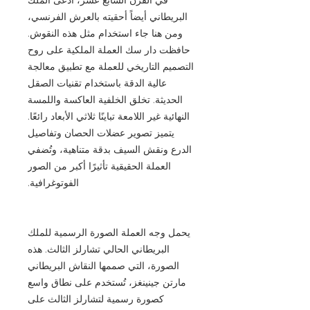
البريطاني أيضاً أحقيته بالعرش الفرنسي،
ومن هنا جاء استخدام مثل هذه النقوش.
حافظت دار سك العملة الملكية على روح
التصميم التاريخي للعملة مع تطبيق معالجة
عالية الدقة باستخدام تقنيات الصقل
الحديثة. تخلق الخلفية العاكسة واللمسة
النهائية غير اللامعة تباينًا ثلاثي الأبعاد رائعًا.
يتميز تصوير عضلات الحصان وتفاصيل
الدرع ونقش السيف بدقة متناهية، وتُضفي
العملة الحقيقية تأثيرًا أكبر من الصور
الفوتوغرافية.
يحمل وجه العملة الصورة الرسمية للملك
البريطاني الحالي تشارلز الثالث. هذه
الصورة، التي صممها النقاش البريطاني
مارتن جينينغز، تُستخدم على نطاق واسع
كصورة رسمية لتشارلز الثالث على