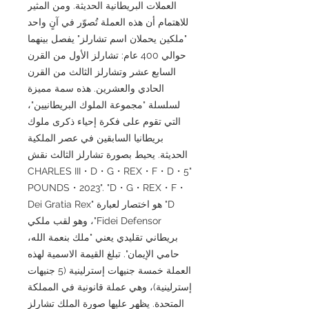
العملات البريطانية الحديثة. ومن المثير
للاهتمام أن هذه العملة تُصوّر في آنٍ واحد
"ملكين يحملان اسم تشارلز" يفصل بينهما
حوالي 400 عام: تشارلز الأول من القرن
السابع عشر وتشارلز الثالث من القرن
الحادي والعشرين. هذه سمة مميزة
لسلسلة "مجموعة الملوك البريطانيين"،
التي تقوم على فكرة إحياء ذكرى ملوك
بريطانيا السابقين في عصر الملكية
الحديثة. يحيط بصورة تشارلز الثالث نقش
"CHARLES III・D・G・REX・F・D・5
POUNDS・2023". "D・G・REX・F・
D" هو اختصار لعبارة "Dei Gratia Rex
Fidei Defensor"، وهو لقب ملكي
بريطاني تقليدي يعني "ملك بنعمة الله،
حامي الإيمان". تبلغ القيمة الاسمية لهذه
العملة خمسة جنيهات إسترلينية (5 جنيهات
إسترلينية)، وهي عملة قانونية في المملكة
المتحدة. يظهر عليها صورة الملك تشارلز