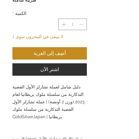
الكمية
*
لا يتبقى في المخزون سوى 1
أضِف إلى العربة
اشترِ الآن
دليل شامل لعملة تشارلز الأول الفضية
التذكارية من سلسلة ملوك بريطانيا لعام
2023 (وزن 2 أونصة) | عملة تشارلز الأول
الفضية التذكارية من سلسلة ملوك
بريطانيا | GoldSilverJapan
عملة "الملك تشارلز الأول 2023" الفضية