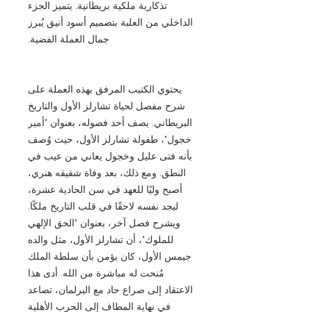
تذكارية ملكية بريطانية. يتميز الجزء
الداخلي من العلبة بتصميم أسود أنيق يُبرز
جمال العملة الفضية.
يحتوي الكتيب المرفق بهذه العملة على
شرح مفصل لحياة تشارلز الأول والتاريخ
البريطاني. يصف أحد فصوله، بعنوان "أمير
خجول"، طفولة تشارلز الأول، حيث وُصف
بأنه فتى عليل وخجول يعاني من عيب في
النطق. ومع ذلك، بعد وفاة شقيقه هنري،
أصبح وليًا للعهد في سن الحادية عشرة،
ليجد نفسه لاحقًا في قلب التاريخ ملكًا.
ويشرح فصل آخر، بعنوان "الحق الإلهي
للملوك"، أن تشارلز الأول، مثل والده
جيمس الأول، كان يؤمن بأن سلطة الملك
مُنحت له مباشرة من الله. أدى هذا
الاعتقاد إلى صراع حاد مع البرلمان، تصاعد
في نهاية المطاف إلى الحرب الأهلية