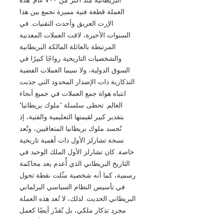
العملة قطعة فنية مميزة تجمع بين هذا
الإرث العريق وأحدث التقنيات. في
السنوات الأخيرة، لاقت العملات المعدنية
المرتبطة بالعائلة المالكة البريطانية
والشخصيات التاريخية رواجًا كبيرًا في
السوق الدولية، ولا سيما العملات الفضية
التذكارية ذات الإصدار المحدود التي جذبت
انتباه هواة جمع العملات في جميع أنحاء
العالم. تحظى سلسلة "ملوك بريطانيا"
بتقدير كبير لقيمتها التعليمية والفنية، إذ
تُجسد ملوك بريطانيا المتعاقبين، وتُعد
نسخة تشارلز الأول ذات أهمية تاريخية
خاصة. كان تشارلز الأول الملك الوحيد في
التاريخ البريطاني الذي أُعدم بعد محاكمة
رسمية، كما أنه شخصية مثّلت نقطة تحول
في تأسيس النظام السياسي البرلماني
البريطاني الحديث. لذلك، لا تُعد هذه العملة
مجرد تذكار ملكي، بل تُقدّر أيضًا كعمل