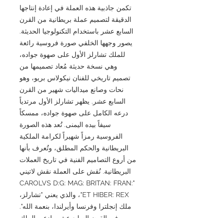
تكمن جاذبية هذه العملة في إعادة إنتاجها
الدقيقة لتصميم عملة بريطانية من القرن
السابع عشر باستخدام التكنولوجيا الحديثة.
يصور وجهها الخلفي صورة فروسية رائعة
للملك تشارلز الأول على صهوة جواده،
وهي نسخة حديثة مُعاد تصميمها من
تصميم تاريخي للفنان نيكولاس بريو، وهو
نحات وصانع ميداليات شهير من القرن
السابع عشر. يظهر تشارلز الأول مرتدياً
درعه الكامل على صهوة جواده، ممسكاً
سيفاً بيده اليمنى. تُعد هذه الصورة
الفروسية رمزاً شهيراً لكرامة الملكية
البريطانية والحكم المطلق، وتُعرف بأنها
من أروع التصاميم الفنية في تاريخ العملات
البريطانية. نُقش على العملة نقش لاتيني
"CAROLVS D:G: MAG: BRITAN: FRAN:
ET HIBER: REX"، والذي يعني "تشارلز،
ملك إنجلترا وفرنسا وأيرلندا، بنعمة الله".
في القرن السابع عشر، ادعى الملك