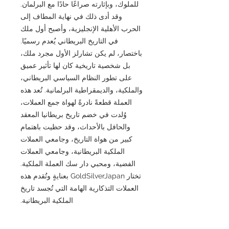
للملوك، وبإثارته صراعًا حادًا مع البرلمان.
وقد أدى ذلك في نهاية المطاف إلى
الحرب الأهلية الإنجليزية، وأصبح أول ملك
في التاريخ البريطاني يُعدم رسميًا.
باختصار، لم يكن تشارلز الأول مجرد ملك،
بل شخصية تاريخية كان لها تأثير عميق
على تطور النظام السياسي البريطاني،
والملكية، والديمقراطية البرلمانية. تُعد هذه
العملة قطعةً نادرةً لهواة جمع العملات،
وُلدت في خضم تاريخ بريطانيا المعقد
والحافل بالأحداث، وقد حظيت باهتمام
كبير من هواة التاريخ، وجامعي العملات
الملكية البريطانية، وجامعي العملات
الفضية، ومحبي دار سك العملة الملكية.
تختار GoldSilverJapan بعنايةٍ وتُقدم هذه
العملات التذكارية الهامة التي تُجسد تاريخ
الملكية البريطانية.