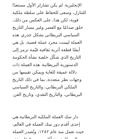
الإنجليزية. لم يكن تشارلز الأول مستعدًا
للتنازل، وسعى للحفاظ على سلطة ملكية
قوية، لكن هذا، على العكس من ذلك،
خلق صدامًا مع العصر وغير مسار التاريخ
السياسي البريطاني بشكل جذري. هذه
العملة ليست مجرد عملة فضية، بل هي
أيضًا قطعة أثرية ثقافية قيّمة ترمز إلى
التاريخ الذي شكّل خلفية نشأة الحكومة
الدستورية البريطانية. هذه العملة ذات
دلالة عميقة للغاية ويمكن تقييمها من
وجهات نظر متعددة، بما في ذلك التاريخ
الملكي البريطاني، والتاريخ السياسي
البريطاني، والتاريخ النقدي، وتاريخ الفن.
دار سك العملة الملكية البريطانية هي
إحدى أقدم دور سك العملة في العالم،
حيث تعمل منذ عام ١٢٨٢، وتُصدر العملة
البريطانية منذ أكثر من ٧٠٠ عام. هذه