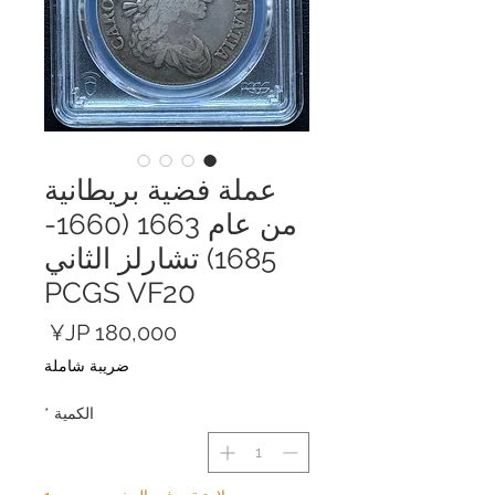
عملة فضية بريطانية
من عام 1663 (1660-
1685) تشارلز الثاني
PCGS VF20
السعر
ضريبة شاملة
الكمية
*