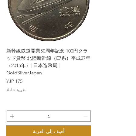
ラ
新幹線鉄道開業50周年記念 100円クラ
7年
ッド貨幣 北陸新幹線（E7系）平成27年
（2015年）| 日本造幣局 |
GoldSilverJapan
السعر
ضريبة شاملة
أضِف إلى العربة