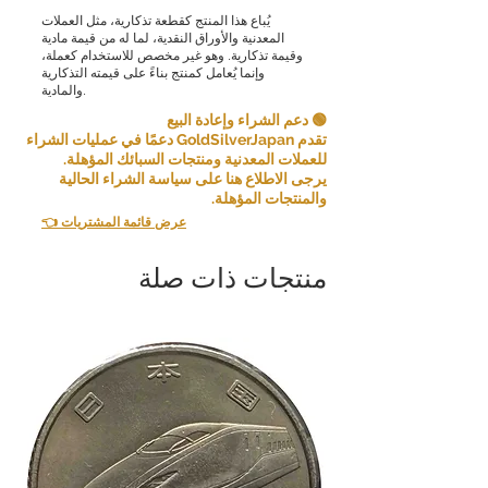
يُباع هذا المنتج كقطعة تذكارية، مثل العملات
المعدنية والأوراق النقدية، لما له من قيمة مادية
وقيمة تذكارية. وهو غير مخصص للاستخدام كعملة،
وإنما يُعامل كمنتج بناءً على قيمته التذكارية
والمادية.
🟢 دعم الشراء وإعادة البيع
تقدم GoldSilverJapan دعمًا في عمليات الشراء
للعملات المعدنية ومنتجات السبائك المؤهلة.
يرجى الاطلاع هنا على سياسة الشراء الحالية
والمنتجات المؤهلة.
👈 عرض قائمة المشتريات
منتجات ذات صلة