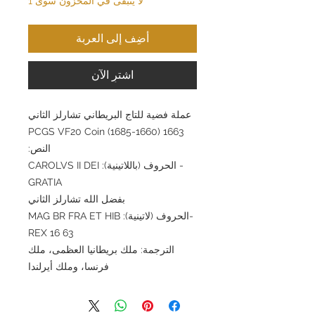
لا يتبقى في المخزون سوى 1
أضِف إلى العربة
اشترِ الآن
عملة فضية للتاج البريطاني تشارلز الثاني
1663 (1660-1685) PCGS VF20 Coin
النص:
- الحروف (باللاتينية): CAROLVS II DEI
GRATIA
بفضل الله تشارلز الثاني
-الحروف (لاتينية): MAG BR FRA ET HIB
REX 16 63
الترجمة: ملك بريطانيا العظمى، ملك
فرنسا، وملك أيرلندا