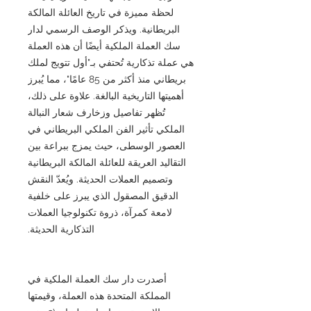
لحظة مميزة في تاريخ العائلة المالكة
البريطانية. ويذكر الوصف الرسمي لدار
سك العملة الملكية أيضًا أن هذه العملة
هي عملة تذكارية تُحتفي بـ"أول تتويج لملك
بريطاني منذ أكثر من 85 عامًا"، مما يُبرز
أهميتها التاريخية البالغة. علاوة على ذلك،
تُظهر تفاصيل وزخارف شعار النبالة
الملكي تأثير الفن الملكي البريطاني في
العصور الوسطى، حيث يمزج ببراعة بين
التقاليد العريقة للعائلة المالكة البريطانية
وتصميم العملات الحديثة. ويُعدّ النقش
الدقيق المصقول الذي يبرز على خلفية
لامعة كمرآة، ذروة تكنولوجيا العملات
التذكارية الحديثة.
أصدرت دار سك العملة الملكية في
المملكة المتحدة هذه العملة، وقيمتها