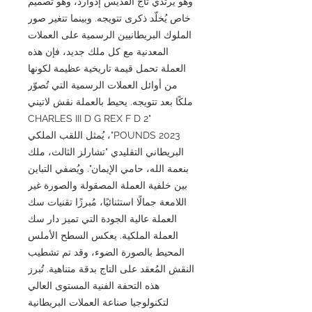
وهو يرتدي تاج القديس إدوارد، وهو تصميم
خاص يُخلّد ذكرى تتويجه. وبينما تتغير صور
الملوك البريطانيين الرسمية على العملات
المعدنية مع كل ملك جديد، فإن هذه
العملة تحمل قيمة تاريخية عظيمة لكونها
من أوائل العملات الرسمية التي تُصوّر
ملكًا بعد تتويجه. يحيط بالعملة نقش لاتيني
"CHARLES III D G REX F D 2
POUNDS 2023"، يُمثل اللقب الملكي
البريطاني التقليدي "تشارلز الثالث، ملك
بنعمة الله، حامي الإيمان". ويُضفي التباين
بين خلفية العملة المصقولة والصورة غير
اللامعة جمالًا استثنائيًا، مُبرزًا تقنيات سك
العملة عالية الجودة التي تميز دار سك
العملة الملكية. يعكس السطح الأملس
المحيط بالصورة الضوء، وقد تم تشطيب
النقش المُعقد على التاج بدقة متناهية. تُبرز
هذه التحفة الفنية المستوى العالي
لتكنولوجيا صناعة العملات البريطانية