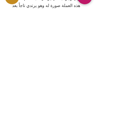
هذه العملة صورة له وهو يرتدي تاجاً بعد
تتويجه.
الأسئلة الشائعة: ما هو التصميم الموجود
على الجانب الخلفي؟ إنه شعار النبالة
الملكي للعائلة المالكة البريطانية.
الأسئلة الشائعة: هل هناك أي ملحقات
مرفقة؟ نعم، يتضمن المنتج حافظة
مخصصة وكتيبًا رسميًا.
الأسئلة الشائعة: هل يستحق الاستثمار
فيه؟ إنها عملة تحظى بشعبية كبيرة في
جميع أنحاء العالم كعملة تذكارية للعائلة
المالكة البريطانية.