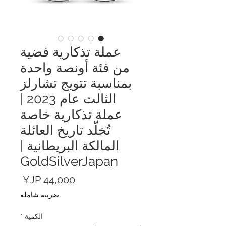
عملة تذكارية فضية
من فئة أونصة واحدة
بمناسبة تتويج تشارلز
الثالث عام 2023 |
عملة تذكارية خاصة
تُخلّد تاريخ العائلة
المالكة البريطانية |
GoldSilverJapan
السعر
ضريبة شاملة
الكمية
*