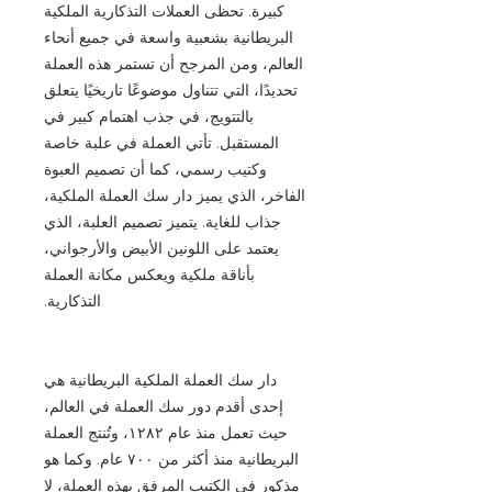
كبيرة. تحظى العملات التذكارية الملكية
البريطانية بشعبية واسعة في جميع أنحاء
العالم، ومن المرجح أن تستمر هذه العملة
تحديدًا، التي تتناول موضوعًا تاريخيًا يتعلق
بالتتويج، في جذب اهتمام كبير في
المستقبل. تأتي العملة في علبة خاصة
وكتيب رسمي، كما أن تصميم العبوة
الفاخر، الذي يميز دار سك العملة الملكية،
جذاب للغاية. يتميز تصميم العلبة، الذي
يعتمد على اللونين الأبيض والأرجواني،
بأناقة ملكية ويعكس مكانة العملة
التذكارية.
دار سك العملة الملكية البريطانية هي
إحدى أقدم دور سك العملة في العالم،
حيث تعمل منذ عام ١٢٨٢، وتُنتج العملة
البريطانية منذ أكثر من ٧٠٠ عام. وكما هو
مذكور في الكتيب المرفق بهذه العملة، لا