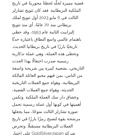
فضية مميزة تُخلّد لحظةً محوريةً في تاريخ
الملكية البريطانية. فقد كان تتويج تشارلز
الثالث في 6 مايو 2023 أول تتويج لملك
بريطاني منذ 70 عامًا، أي منذ تتويج
إليزابيث الثانية عام 1953، وقد حظي
باهتمام عالمي واسع النطاق باعتباره حدثًا
تاريخيًا بارزًا في تاريخ بريطانيا الحديث.
وتحظى هذه العملة، وهي عملة تذكارية
رسمية صدرت احتفالًا بهذا الحدث
التاريخي، بشعبية كبيرة بين شريحة واسعة
من الناس، بمن فيهم محبو العائلة المالكة
البريطانية، وهواة جمع العملات التاريخية
الحديثة، وهواة جمع العملات الفضية،
وعشاق دار سك العملة الملكية. وتكمن
أهميتها في كونها أول عملة رسمية تحمل
صورة تشارلز الثالث متوجًا، مما يجعلها
مرشحة بقوة لتصبح رمزًا بارزًا في تاريخ
العملات البريطانية مستقبلًا. وتحرص
شركة GoldSilverJapan على اختيار