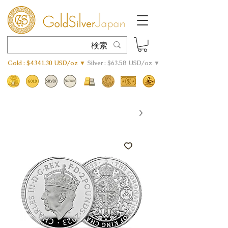
Gold : $4341.30 USD/oz ▼
Silver : $63.58 USD/oz ▼