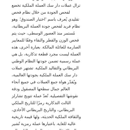
تزال عملات دار سك العملة الملكية تخضع
لفحص الجودة من خلال نظام فحص
تقليدي يُعرف باسم "اختبار الصندوق". وهو
نظام فريد لفحص جودة العملة البريطانية،
مُستمر منذ العصور الوسطى، حيث يتم
فحص الوزن والقطر والنقاء وفقًا للمعايير
الصارمة للعائلة المالكة. بعبارة أخرى، هذه
العملة ليست مجرد قطعة تذكارية، بل هي
عملة رسمية تضمن جودتها النظام الوطني
البريطاني والتقاليد الملكية. تشتهر عملات
دار سك العملة الملكية بجودتها العالمية،
ويُقدّر هواة جمع العملات في جميع أنحاء
العالم جمال سطحها المصقول ودقة
نقوشها التفصيلية. تُعدّ عملة تتويج تشارلز
الثالث التذكارية رمزًا للتاريخ الملكي
البريطاني، والتاريخ البريطاني الأحادي،
والثقافة الملكية الحديثة، ولها قيمة تاريخية
عالية للغاية. باعتبارها عملة رمزية تُشير