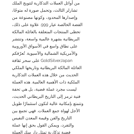
من أوائل العملات التذكارية لتتويج الملك
تشارلز الثالث، وتحمل صورة له متوجًا،
وإصدارها المحدود، وكونها مصنوعة من
الفضة الخالصة عيار 999. علاوة على ذلك،
تحظى المنتجات المتعلقة بالعائلة المالكة
البريطانية بشهرة عالمية واسعة، وتنتشر
على نطاق واسع في الأسواق الأوروبية
والأمريكية الشمالية والآسيوية. تُعرّفكم
GoldSilverJapan على سحر ثقافة
العائلة المالكة البريطانية وتاريخها الملكي
الحديث من خلال هذه العملات التذكارية
الملكية ذات الأهمية العالمية. هذه العملة
ليست مجرد عملة فضية، بل هي تحفة
فنية ترمز إلى التاريخ البريطاني الحديث،
وتتمتع بإمكانية عالية لتكون استثمارًا طويل
الأجل لهواة جمع العملات. فهي تجمع بين
التاريخ والفن وقيمة المعدن النفيس
والتفرد، ويمكن القول بحق إنها عملة
فضية تذكارية تمثل دار سك العملة