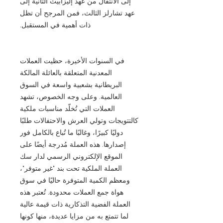
إلى الانتقال من عهد إليزابيث الثانية إلى
عهد تشارلز الثالث، فمن المرجح أن تظل
ذات أهمية في المستقبل.
في السنوات الأخيرة، حظيت العملات
المعدنية المتعلقة بالعائلة المالكة
البريطانية بشعبية واسعة في السوق
العالمية. وعلى وجه الخصوص، تشهد
العملات التي تُخلّد مناسبات ملكية
كالتتويجات وتولي العرش والاحتفالات طلبًا
دوليًا كبيرًا، وغالبًا ما تُباع بالكامل فور
إصدارها. هذه العملة مُدرجة أيضًا على
الموقع الإلكتروني الرسمي لدار سك
العملة الملكية تحت بند "غير متوفر"،
ومعظم الكمية المتوفرة حاليًا في سوق
هواة جمع العملات محدودة. تُعتبر هذه
العملة الفضية التذكارية ذات قيمة عالية
لما تتمتع به من مزايا عديدة، منها كونها