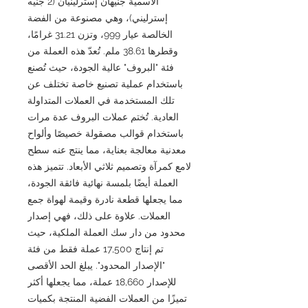
الاسمية جنيهان إسترلينيان (2 جنيه
إسترليني)، وهي مصنوعة من الفضة
الخالصة عيار 999، وتزن 31.21 غرامًا،
وقطرها 38.61 ملم. تُعدّ هذه العملة من
فئة "البروف" عالية الجودة، حيث تُصنع
باستخدام عملية تصنيع خاصة تختلف عن
تلك المستخدمة في العملات المتداولة
العادية. تُختم عملات البروف عدة مرات
باستخدام قوالب مصقولة خصيصًا وألواح
معدنية معالجة بعناية، مما ينتج عنه سطح
لامع كمرآة وتصميم ثلاثي الأبعاد. تتميز هذه
العملة أيضًا بلمسة نهائية فائقة الجودة،
مما يجعلها قطعة نادرة وقيمة لهواة جمع
العملات. علاوة على ذلك، فهي إصدار
محدود من دار سك العملة الملكية، حيث
تم إنتاج 17,500 عملة فقط من فئة
"الإصدار المحدود". يبلغ الحد الأقصى
للإصدار 18,660 عملة، مما يجعلها أكثر
تميزًا من العملات الفضية المنتجة بكميات