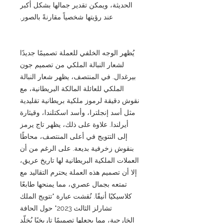
الحديثة، ويمكن تقدير جمالها بشكل أكبر
عند رؤيتها شخصياً مقارنةً بالصور.
يُظهر الوجه الخلفي للعملة تصميمًا جديدًا
لشعار النبالة الملكي من تصميم جون
بيرغدال. في المنتصف، يظهر شعار النبالة
الملكي للعائلة المالكة البريطانية، مع
نقوش دقيقة لرموز ملكية بريطانية تقليدية
مثل أسد إنجلترا، وأسد اسكتلندا، وقيثارة
أيرلندا. علاوة على ذلك، يظهر تاج يرمز
إلى التتويج في أعلى المنتصف، محاطًا
بنقوش زخرفية بديعة. على الرغم من أن
العملات الملكية البريطانية لها تاريخ عريق،
إلا أن تصميم هذه العملة يحترم التقاليد مع
تمتعه بجمال عصري، مما يمنحها طابعًا
كلاسيكيًا أنيقًا. نُقشت عبارة "تتويج الملك
تشارلز الثالث 2023" حول الحافة
الخارجية، مما يجعلها تصميمًا تاريخيًا يُخلّد