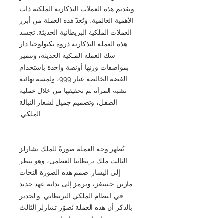
وتقديم هذه العملات التذكارية الملكية ذات
الأهمية العالمية، وتُعدّ هذه العملة من أبرز
العملات الملكية البريطانية الحديثة. تجسد
هذه العملة التذكارية ذروة تكنولوجيا دار
سك العملة الملكية الحديثة، وتتميز
بمواصفات وزنها أونصة واحدة باستخدام
الفضة الخالصة عيار 999، ولمسة نهائية
تشبه المرآة تم تحقيقها من خلال عملية
الصقل، وتصميم جميل لشعار النبالة
الملكي.
يُظهر وجه العملة صورةً للملك تشارلز
الثالث ملك بريطانيا العظمى، وهو ينظر
إلى اليسار. صمم هذه الصورة النحات
مارتن جينينغز، وترمز إلى بداية عهد جديد
في النظام الملكي البريطاني. والجدير
بالذكر أن هذه العملة تُصوّر تشارلز الثالث