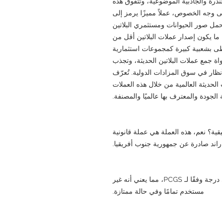
درة والجاذبية الموضوعية، وتتفوق هذه
لى وجه الخصوص، عملاً مميزًا يرمز إلى
حمل صور الحيوانات ومستثمري البلاتين
ا ما يكون إصدار عملات البلاتين أقل من
ظى بشعبية كبيرة كمجموعات استثمارية
واة جمع عملات البلاتين الحديثة، وتجذب
 النادرة من فئة MS70 الأنظار في سوق المزادات الدولية. تُعرّف
فة العملات الحديثة العالمية من خلال هذه العملات
 الجودة والمعترف بها عالميًا والمصنفة.
يقية؟ نعم، هذه العملة هي عملة قانونية
الأسئلة الشائعة: ما هو MS70؟ MS70 هو أعلى درجة وفقًا لـ PCGS، مما يعني أنه غير
مستخدم تمامًا وفي حالة ممتازة.