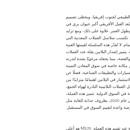
الطبيعي لجنوب إفريقيا، ويحظى تصميم
يُعد الفيل الأفريقي أكبر حيوان بري في
 وطول العمر. علاوة على ذلك، ومع تزايد
ة، تكتسب سلاسل العملات المعدنية التي
م. لا تُقدّر هذه السلسلة لقيمتها الفنية
. يتميز إصدار البلاتين بقلة عدد العملات
والفضة، مما يجعله مرغوبًا بشدة لندرته
ين مكانة خاصة في سوق المعادن الثمينة
يارات والتطبيقات الصناعية، فضلًا عن
تثمار في البلاتين اهتمامًا متزايدًا من
عملات البلاتينية النادرة لهواة الجمع،
في السوق الدولية. تتميز هذه العملة،
على الرغم من كونها إصدارًا جديدًا نسبيًا صدر في عام 2020، بظروف جذابة للغاية مثل
يُعدّ تصنيف PCGS MS70 عاملاً بالغ الأهمية عند تقييم هذه العملة. MS70 هو أعلى