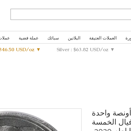
رة
العملات العتيقة
البلاتين
سبائك
عملة فضية
عملات
4346.50 USD/oz ▼
Silver : $63.82 USD/oz ▼
 أونصة واحدة
يال الخمسة
الكبرى لجنوب أفريقيا لعام 2020،