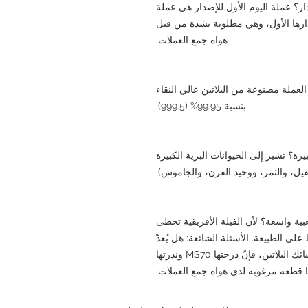
دار؟ عملة اليوم الأول للإصدار هي عملة
ارها الأول، وهي مطلوبة بشدة من قبل
هواة جمع العملات.
 العملة مصنوعة من البلاتين عالي النقاء
بنسبة 99.95% (999.5).
رة؟ تشير إلى الحيوانات البرية الكبيرة
الفيل، والنمر، ووحيد القرن، والجاموس).
بية واسعة؟ لأن الفيلة الأفريقية تحظى
لى الطبيعة. الأسئلة الشائعة: هل يُعدّ
استثمارًا جذابًا أيضًا؟ نعم، فبالإضافة إلى قيمة سبائك البلاتين، فإنّ درجتها MS70 وندرتها
ا قطعة مرغوبة لدى هواة جمع العملات.