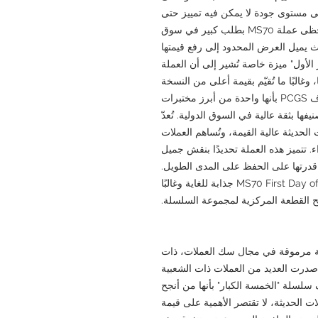
لى مستوى جودة لا يمكن فيه تمييز حتى
أدقّ العيوب التي قد تحدث أثناء عملية التصنيع. تحظى عملة MS70 بطلب كبير في سوق
حيث يميل العرض المحدود إلى رفع قيمتها
ر الأول" ميزة خاصة تُشير إلى أن العملة
غالبًا ما تُقيّم بقيمة أعلى من النسخة
القياسية في سوق هواة جمع العملات. تُعرف PCGS بأنها واحدة من أبرز مختبرات
ها بثقة عالية في السوق الدولية. تُعدّ
 للعملات الحديثة عالية القيمة، وتُساهم العملات
ء. تتميز هذه العملة تحديدًا بنقش جميل
دقيقة، وقد عزز غلاف PCGS من قدرتها على الحفظ على المدى الطويل.
بالنسبة لهواة جمع العملات، فإن مجموعة MS70 First Day of Issue جذابة للغاية وغالبًا
ح القطعة المركزية لمجموعة السلسلة.
ة مرموقة في مجال سك العملات، ذات
عود إلى تأسيسها عام ١٨٩٢، وقد أصدرت العديد من العملات ذات الشعبية
 سلسلة "الخمسة الكبار" بأنها من أنجح
 الحديثة، لا تقتصر الأهمية على قيمة