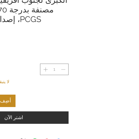
PCGS، إصدار اليوم الأول
لا يت
أضِف إ
اشترِ الآن