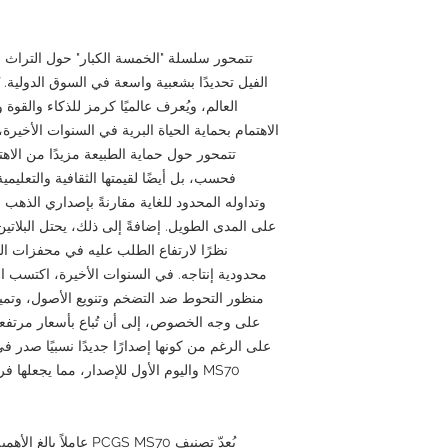
تتمحور سلسلة "الخمسة الكبار" حول التراث 
الفيل تحديدًا بشعبية واسعة في السوق الدولية. 
العالم، ويُعرف عالميًا كرمز للذكاء والقوة
الاهتمام بحماية الحياة البرية في السنوات الأخير
تتمحور حول حماية الطبيعة مزيدًا من الاهتما
فحسب، بل أيضًا لقيمتها الثقافية والتعليمية
وتداوله المحدود للغاية مقارنةً بإصداري الذهب 
على المدى الطويل. إضافةً إلى ذلك، يحتل البلات
نظرًا لارتفاع الطلب عليه في محفزات الس
محدودية إنتاجه. في السنوات الأخيرة، اكتسب الاس
منظور التحوط ضد التضخم وتنويع الأصول، وتميل ال
على وجه الخصوص، إلى أن تُباع بأسعار مرتفعة 
MS70 واليوم الأول للإصدار، مما يجعلها فرصة واعدة لتقييم السوق في المستقبل.