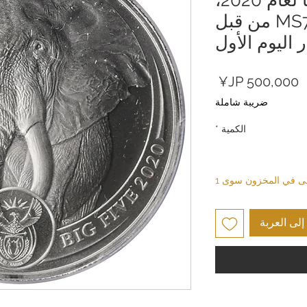
مصنفة بدرجة MS70 من قبل
السعر
ضريبة شاملة
الكمية
*
بقى في المخزون سوى 1
لى العربة