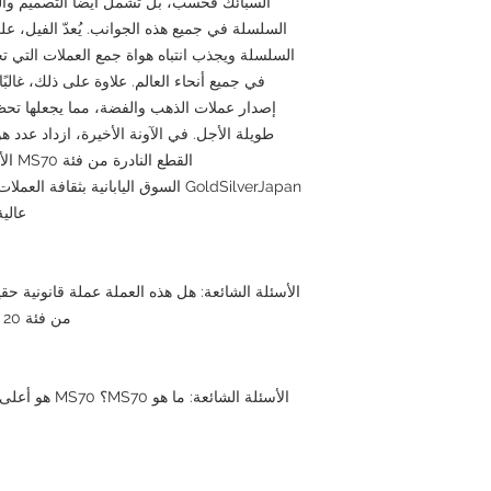
السبائك فحسب، بل تشمل أيضًا التصميم والن
السلسلة في جميع هذه الجوانب. يُعدّ الفيل، ع
السلسلة ويجذب انتباه هواة جمع العملات التي ت
في جميع أنحاء العالم. علاوة على ذلك، غالبً
إصدار عملات الذهب والفضة، مما يجعلها تح
طويلة الأجل. في الآونة الأخيرة، ازداد عدد ه
القطع
GoldSilverJapan السوق اليابانية بثقا
عالية
الأسئلة الشائعة: هل هذه العملة عملة قانونية حق
من فئة 20 راند صادرة عن جمهورية جنوب أفريقيا.