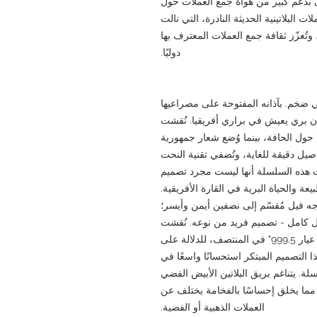
بدعم كبير من هواة جمع العملات حول
ت البلاتينية الحديثة النادرة، التي نالت
 وتُعزّز ثقافة جمع العملات المعترف بها
دوليًا.
قي ضخم. بآذانه المفتوحة على مصراعيها
وان بري يعيش في براري أفريقيا. نُقشت
ارة "جنوب أفريقيا" و"الخمسة الكبار 2020" حول الحافة، بينما وُضع شعار جمهورية
صيل دقيقة للغاية، وتُضفي تقنية النحت
سمات هذه السلسلة أنها ليست مجرد تصميم
ة والحياة البرية في القارة الأفريقية.
جه فيل مُقسّم إلى نصفين أيمن وأيسر؛
ل كامل - تصميم فريد من نوعه. نُقشت
عبارة "عشرون راندًا" و"أونصة واحدة من البلاتين عيار 999.5" في المنتصف، للدلالة على
ذا التصميم المبتكر استحسانًا واسعًا في
ة. يتناغم بريق البلاتين الأبيض الفضي
 مما يخلق إحساسًا بالفخامة يختلف عن
العملات الذهبية أو الفضية.