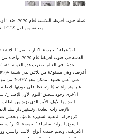
عملة جن
مصنفة من قبل PCGS بدرجة MS70، تاريخ الإصدار: شرح كامل
تُعدّ عملة "الخمسة الكبار - الفيل" البلاتين
العملة في جنوب أفري
غير متداولة تمامًا وتحافظ على جودتها الأصلي
الأخرى وجود ملصق "اليوم الأول للإصدار"، مم
إصدارها الأول، الأمر الذي يزيد من الطلب ع
بالإصدارات العادية. وتشتهر دار سك العم
كروجراند الذهبية الشهيرة عالميًا، وتحظى تقن
السوق الدولية. سلسلة "الخمسة الكبار" سلسل
الأفريقية، وتضم خمسة أنواع: الأسد، والنمر، و