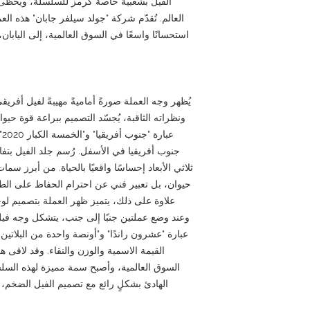
الفيل بشعبية خاصة كرمز للسلسلة، ويحظى 
العالم. تُقدّم شركة "جولد سيلفر جابان" هذه العملا
استحسانًا واسعًا في السوق العالمية، إلى اليابان،
يُظهر وجه العملة صورةً أماميةً مهيبةً لفيل أفري
ونظراته الثاقبة، يُجسّد التصميم ببراعة قوة حي
عب
جنوب أفريقيا في الأسفل. رُسم جلد الفيل بتفا
ثلاثي الأبعاد إحساسًا واقعيًا بالحياة. من أبرز 
حيوان، بل تعبير فني عن احترام الحفاظ على الطبيع
علاوة على ذلك، يتميز ظهر العملة بتصميم لو
وعند وضع عملتين جنبًا إلى جنب، يتشكل وجه في
القيمة الاسمية والوزن والنقاء. وقد لاقى ه
السوق العالمية، وأصبح سمة مميزة لهذه السلسل
الهادئ بشكلٍ رائع مع تصميم الفيل الضخم،