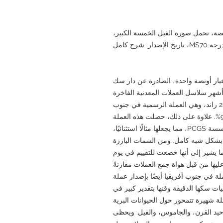
وب أفريقيا البلاتينية لعام 2020، فئة 1 أونصة، تحمل صورة الفيل الخمسة الكبير،
ية عيار أونصة واحدة، الصادرة عن دار سك
قيا عام 2020، واحدة من أشهر سلاسل العملات المعدنية الفاخرة
الحديثة في العالم. صدرت هذه العملة بفئة 20 راند، وهي العملة الرسمية في جنوب
أفريقيا، وهي مصنوعة من بلاتين نقي بنسبة 99.95%. علاوة على ذلك، حصلت هذه العملة
على أعلى تصنيف ممكن وهو "MS70" من مؤسسة PCGS، مما يجعلها مثالًا استثنائيًا،
ة بشكل شبه كامل. ومن السمات البارزة
ا يشير إلى أنها خضعت للتقييم في يوم
ليها من قبل هواة جمع العملات مقارنةً
لة في جنوب أفريقيا أيضًا بإصدار عملة
يات سكها الدقيقة وفنها بتقدير كبير في
ة شهيرة تتمحور حول الحيوانات البرية
وحيد القرن، والجاموس، والفيل. ويحظى