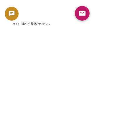
Q. 法定通貨ですか？
A. はい。アメリカ政府が発行する法定
通貨です。
Q. 投資対象になりますか？
A. はい。純プラチナ資産であり、収集
価値も兼ね備えています。
Q. シリーズ収集の対象として人気で
すか？