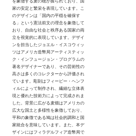
を象徴する麦の穂が握られており、国
家の安定と繁栄を表現しています。こ
のデザインは「国内の平穏を確保す
る」という憲法前文の理念を象徴して
おり、自由な社会と秩序ある国家の両
立を視覚的に表現しています。デザイ
ンを担当したジョエル・イスコウィッ
ツはアメリカ造幣局アーティスティッ
ク・インフュージョン・プログラムの
著名デザイナーであり、その芸術性の
高さは多くのコレクターから評価され
ています。彫刻はフィービー・ヘンフ
ィルによって制作され、繊細な立体表
現と優れた技術力によって完成されま
した。背景に広がる麦畑はアメリカの
広大な国土と多様性を象徴しており、
平和の象徴である鳩は社会的調和と国
家統合を意味しています。また、本デ
ザインにはフィラデルフィア造幣局で