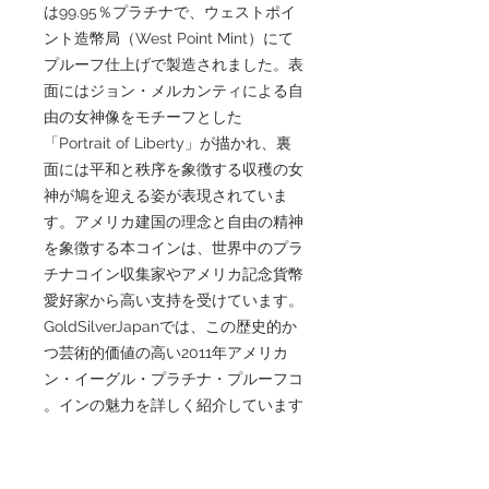
は99.95％プラチナで、ウェストポイ
ント造幣局（West Point Mint）にて
プルーフ仕上げで製造されました。表
面にはジョン・メルカンティによる自
由の女神像をモチーフとした
「Portrait of Liberty」が描かれ、裏
面には平和と秩序を象徴する収穫の女
神が鳩を迎える姿が表現されていま
す。アメリカ建国の理念と自由の精神
を象徴する本コインは、世界中のプラ
チナコイン収集家やアメリカ記念貨幣
愛好家から高い支持を受けています。
GoldSilverJapanでは、この歴史的か
つ芸術的価値の高い2011年アメリカ
ン・イーグル・プラチナ・プルーフコ
インの魅力を詳しく紹介しています。