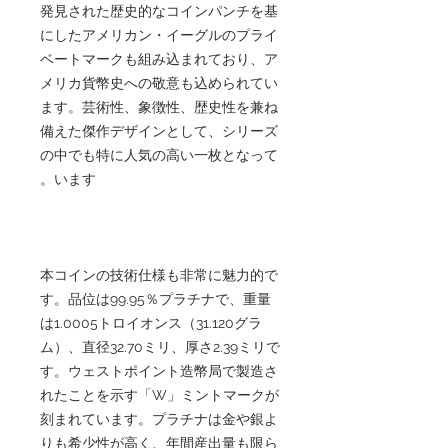
発見された歴史的なコインパンチを基
にしたアメリカン・イーグルのプライ
ベートマークも組み込まれており、ア
メリカ貨幣史への敬意も込められてい
ます。芸術性、象徴性、歴史性を兼ね
備えた傑作デザインとして、シリーズ
の中でも特に人気の高い一枚となって
います。
本コインの技術仕様も非常に魅力的で
す。品位は99.95％プラチナで、重量
は1.0005トロイオンス（31.120グラ
ム）、直径32.70ミリ、厚さ2.39ミリで
す。ウェストポイント造幣局で製造さ
れたことを示す「W」ミントマークが
刻まれています。プラチナは金や銀よ
りも希少性が高く、年間産出量も限ら