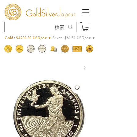
Gold : $4239.30 USD/oz ▼
Silver : $61.51 USD/oz ▼