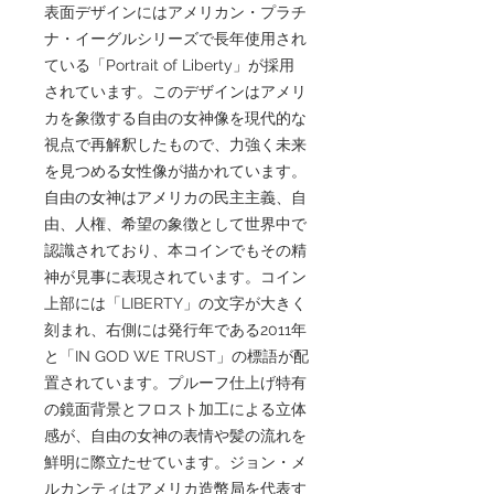
表面デザインにはアメリカン・プラチ
ナ・イーグルシリーズで長年使用され
ている「Portrait of Liberty」が採用
されています。このデザインはアメリ
カを象徴する自由の女神像を現代的な
視点で再解釈したもので、力強く未来
を見つめる女性像が描かれています。
自由の女神はアメリカの民主主義、自
由、人権、希望の象徴として世界中で
認識されており、本コインでもその精
神が見事に表現されています。コイン
上部には「LIBERTY」の文字が大きく
刻まれ、右側には発行年である2011年
と「IN GOD WE TRUST」の標語が配
置されています。プルーフ仕上げ特有
の鏡面背景とフロスト加工による立体
感が、自由の女神の表情や髪の流れを
鮮明に際立たせています。ジョン・メ
ルカンティはアメリカ造幣局を代表す