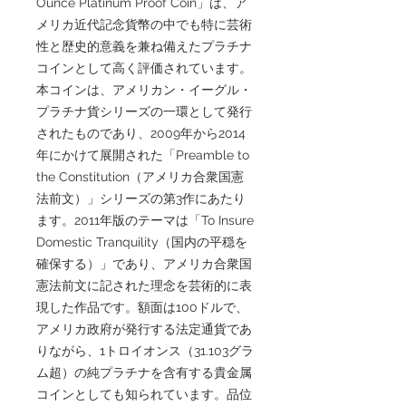
Ounce Platinum Proof Coin」は、ア
メリカ近代記念貨幣の中でも特に芸術
性と歴史的意義を兼ね備えたプラチナ
コインとして高く評価されています。
本コインは、アメリカン・イーグル・
プラチナ貨シリーズの一環として発行
されたものであり、2009年から2014
年にかけて展開された「Preamble to
the Constitution（アメリカ合衆国憲
法前文）」シリーズの第3作にあたり
ます。2011年版のテーマは「To Insure
Domestic Tranquility（国内の平穏を
確保する）」であり、アメリカ合衆国
憲法前文に記された理念を芸術的に表
現した作品です。額面は100ドルで、
アメリカ政府が発行する法定通貨であ
りながら、1トロイオンス（31.103グラ
ム超）の純プラチナを含有する貴金属
コインとしても知られています。品位