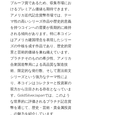
プルーフ貨であるため、収集市場にお
けるプレミアム価値も期待できます。
アメリカ近代記念貨幣市場では、テー
マ性の高いシリーズ作品や歴史的意義
を持つコインへの需要が長期的に維持
される傾向があります。特に本コイン
はアメリカ建国理念を表現したシリー
ズの中核を成す作品であり、歴史的背
景と芸術的価値を兼ね備えています。
プラチナそのものの希少性、アメリカ
合衆国造幣局による高品質な製造技
術、限定的な発行数、そして憲法前文
シリーズという強力なテーマ性によ
り、本コインはコレクターと投資家の
双方から注目される存在となっていま
す。GoldSilverJapanでは、このよう
な世界的に評価されるプラチナ記念貨
幣を通じて、歴史・芸術・貴金属投資
の魅力を紹介しています。