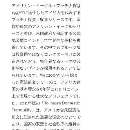
アメリカン・イーグル・プラチナ貨は
1997年に誕生したアメリカを代表する
プラチナ投資・収集シリーズです。金
貨や銀貨のアメリカン・イーグルシリ
ーズと並び、米国政府が保証する公式
地金型コインとして世界的な信頼を獲
得しています。その中でもプルーフ版
は投資用ではなくコレクター向けに製
造されており、毎年異なるテーマや芸
術的なデザインが採用されることで知
られています。特に2009年から始ま
った憲法前文シリーズは、アメリカ建
国の基本理念を6年間にわたりコイン
上で表現する壮大なプロジェクトでし
た。2011年版の「To Insure Domestic
Tranquility」は、アメリカ合衆国憲法
前文に記された重要な理念のひとつで
あり、国家の安定と社会秩序の維持を