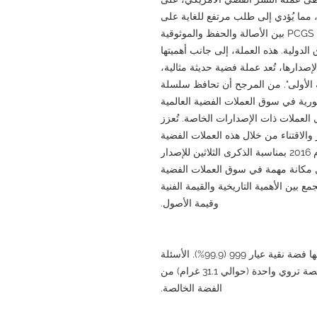
ما يُؤدي إلى طلب مرتفع للغاية على
العملات المصنفة. تجمع العملات المصنفة من قِبل PCGS بين الأصالة والحفظ والموثوقية
لدولية. هذه العملة، إلى جانب أهميتها
لإصدارها، تُعد عملة فضية حديثة مثالية،
MS وعلامة "الضربة الأولى". من المرجح أن تحافظ سلسلة
ورية في سوق العملات الفضية العالمية
العملات ذات الإصدارات الخاصة. تُعزز
الاستثمار والاقتناء من خلال هذه العملات الفضية
المصنفة عالية الجودة. إن عملة النسر الفضي لعام 2016 بمناسبة الذكرى الثلاثين للإصدار
خاصة تحتل مكانة مهمة في سوق العملات الفضية
ع بين الأهمية التاريخية والقيمة الفنية
وقيمة الأصول.
الأسئلة الشائعة: ما هي نقاوة هذه العملة؟ إنها فضة نقية عيار 999 (99.9%). الأسئلة
الشائعة: ما هو محتوى الفضة؟ تحتوي على أونصة تروي واحدة (حوالي 31.1 غرام) من
الفضة الخالصة.