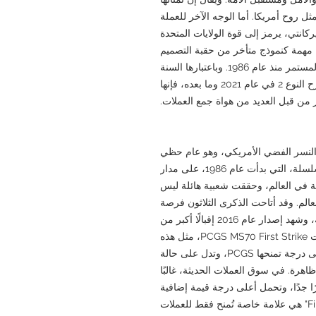
ل روح أمريكا. أما الوجه الآخر للعملة
نتي، يرمز إلى قوة الولايات المتحدة
لوطنية. تحتل نسخة 2016 مكانة مهمة كنموذج متأخر من حقبة التصميم
العكسي الأصلي، والذي كان قيد الاستخدام المستمر منذ عام 1986. وباعتبارها السنة
الأخيرة التي تمثل التصميم الكلاسيكي قبل طرح النوع 2 في عام 2021 وما بعده، فإنها
 من قبل العديد من هواة جمع العملات.
دار عملة النسر الفضي الأمريكي، وهو عام حظي
باهتمام كبير في السوق. فقد شكّلت هذه السلسلة، التي بدأت عام 1986، على مدار
ية في العالم، وحققت شعبية هائلة ليس
عالم. وقد أتاحت الذكرى الثلاثون فرصة
لإعادة التأكيد على الأهمية التاريخية لهذه السلسلة، وشهد إصدار عام 2016 إقبالًا أكبر من
المعتاد من هواة جمع العملات. وتحظى عملات PCGS MS70 First Strike، مثل هذه
العملة، بشعبية خاصة في السوق. MS70 هي أعلى درجة تمنحها PCGS، وتدل على حالة
ظاهرة. في سوق العملات الحديثة، غالبًا
 فرق السعر بين MS69 وMS70 كبيرًا جدًا، وتحمل أعلى درجة قيمة إضافية
كبيرة. علاوة على ذلك، فإن تسمية "First Strike" هي علامة خاصة تُمنح فقط للعملات