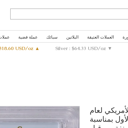
رة
العملات العتيقة
البلاتين
سبائك
عملة فضية
عملات
4318.60 USD/oz ▲
Silver : $64.33 USD/oz ▼
أمريكي لعام
 الأول بمناسبة
صنفة من قبل