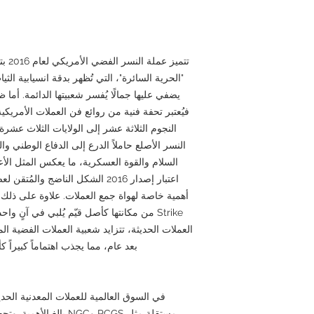
تتميز
"الحرية السائرة"، التي تُظهر بدقة انسيابية الثي
يضفي عليها جمالًا يُفسر شعبيتها الدائمة. أما 
فيُعتبر تحفة فنية من روائع فن العملات الأمريكي
النجوم الثلاثة عشر إلى الولايات الثلاث عشرة
النسر الأصلع حاملاً الدرع إلى الدفاع الوطني و
السلام والقوة العسكرية، ما يعكس المثل الأعل
اعتبار إصدار 2016 الشكل الناضج وال
Strike من مكانتها كأصل قيّم يُلبي في آنٍ 
العملات الحديثة، تتزايد شعبية العملات الفضية الم
بعد عام، مما يجذب اهتماماً كبيراً 
في السوق العالمية للعملات المعدنية الحد
مستقلة مثل PCGS وNGC ب