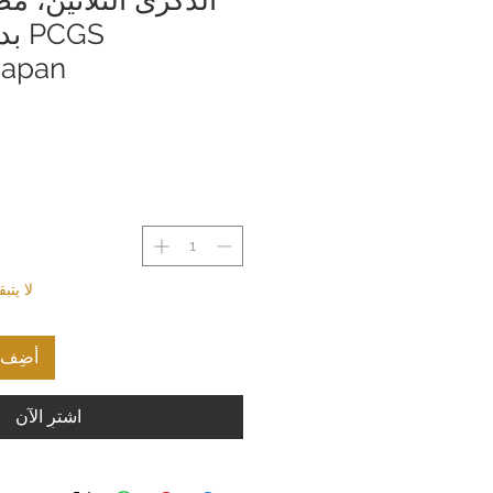
Japan
لا يت
أضِف إ
اشترِ الآن