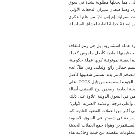
لى، مما يجعلها مطلوبة بشدة في سوق
رة، وهما صفتان تميزان الدفعات الأولى،
في رفع قيمتها السوقية. وتُعدّ نسخة "فيرست سترايك إم إس 70" من عام الذكرى
ثين إضافةً جذابةً للغاية لعشاق السلسلة.
 عملة استثمارية، بل هي رمز للثقافة
نب قيمتها المادية كأصل ملموس كعملة
 العملة بموثوقية كونها عملة حكومية،
ميم جمالي رائع. ولذلك، وفي ظلّ عدم
لتضخم المتزايدة، تستمر شعبيتها كأصل
ثمين ملموس في الارتفاع. وتُعدّ العملات عالية الجودة المعتمدة من قِبل PCGS، على
ة العادية. ويضمن لوح التصنيف أصالة
لآمن في السوق الدولية. علاوة على ذلك،
أعلى درجة، وعلامة "الضربة الأولى"،
أكثر من العملات الفضية العادية. كما
ريعة في شعبيتها في السوق الآسيوية
 المستثمرين وهواة جمع العملات الحديثة
 اليابان. يقدم موقع GoldSilverJapan معلومات مفصلة عن قيمة وجاذبية هذه