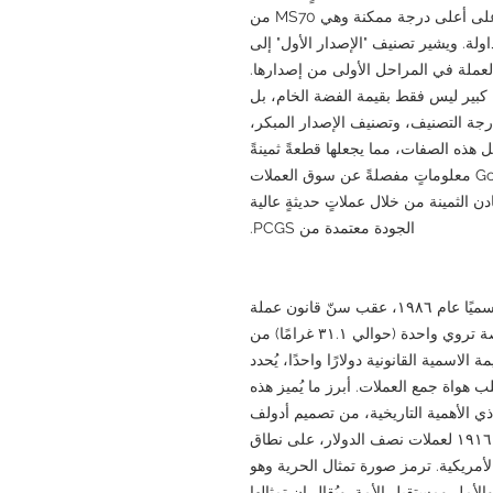
تاريخ السلسلة. علاوة على ذلك، فقد حصلت على أعلى درجة ممكنة وهي MS70 من
تداولة. ويشير تصنيف "الإصدار الأول" إلى
عملة في المراحل الأولى من إصدارها.
كبير ليس فقط بقيمة الفضة الخام، بل
رجة التصنيف، وتصنيف الإصدار المبكر،
 هذه الصفات، مما يجعلها قطعةً ثمينةً
لهواة جمع العملات. يوفر موقع GoldSilverJapan معلوماتٍ مفصلةً عن سوق العملات
ن الثمينة من خلال عملاتٍ حديثةٍ عالية
الجودة معتمدة من PCGS.
بدأ إصدار سلسلة النسر الفضي الأمريكي رسميًا عام ١٩٨٦، عقب سنّ قانون عملة
الحرية عام ١٩٨٥. تحتوي كل عملة على أونصة تروي واحدة (حوالي ٣١.١ غرامًا) من
اء ٩٩٩. بينما تبلغ القيمة الاسمية القانونية دولارًا واحدًا، يُحدد
هواة جمع العملات. أبرز ما يُميز هذه
ذي الأهمية التاريخية، من تصميم أدولف
أ. واينمان. يُعرف هذا التصميم، الذي صُمم عام ١٩١٦ لعملات نصف الدولار، على نطاق
لأمريكية. ترمز صورة تمثال الحرية وهو
مل ومستقبل الأمة. ويُقال إن تمثالها