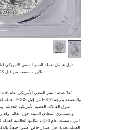
الثلاثين، مصنفة من قبل PCGS بدرجة MS70 | GoldSilverJapan
والمصنفة بدرجة 
سوق العملات الفضية الأمريكية الحديثة، 
ومستثمري المعادن الثمينة حول العالم. وقد
التي تأسست عام 1986، مكانتها الع
العملة تحديدًا هي إصدار خاص أُصدر احتفالًا بالذك