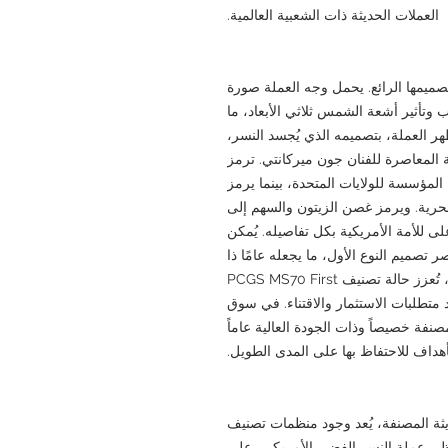
العملات الحديثة ذات الشعبية العالمية.
 عملة النسر الفضي الأمريكي لعام 2016 بتصميمها الرائع. يحمل وجه العملة صورة
اب وتأثير أشعة الشمس ثلاثي الأبعاد، ما
ظهر العملة، بتصميمه الذي يُجسد النسر،
ة المعاصرة للفنان جون ميركانتي. ترمز
 المؤسسة للولايات المتحدة، بينما يرمز
الحرية. ويرمز غصن الزيتون والسهم إلى
ى للأمة الأمريكية بكل تفاصيله. يُمكن
مُتقن لعصر تصميم النوع الأول، ما يجعله عامًا ذا
أهمية خاصة لهواة جمع العملات. علاوة على ذلك، تُعزز حالة تصنيف PCGS MS70 First
واحد متطلبات الاستثمار والاقتناء. في سوق
صنفة خصيصاً وذات الجودة العالية عاماً
كأهداف للاحتفاظ بها على المدى الطويل.
يثة المصنفة، يُعد وجود منظمات تصنيف
الغ الأهمية. وتحظى عملة النسر الفضي الأمريكي، على