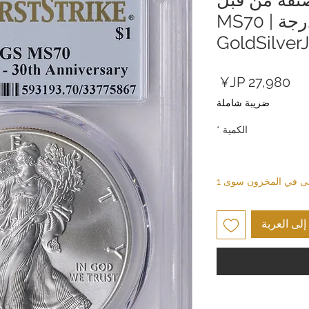
PCGS بدرجة MS70 |
GoldSilver
السعر
ضريبة شاملة
الكمية
*
بقى في المخزون سوى 1
لى العربة